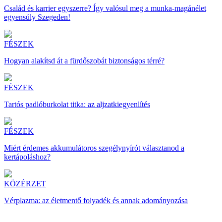
Család és karrier egyszerre? Így valósul meg a munka-magánélet
egyensúly Szegeden!
FÉSZEK
Hogyan alakítsd át a fürdőszobát biztonságos térré?
FÉSZEK
Tartós padlóburkolat titka: az aljzatkiegyenlítés
FÉSZEK
Miért érdemes akkumulátoros szegélynyírót választanod a
kertápoláshoz?
KÖZÉRZET
Vérplazma: az életmentő folyadék és annak adományozása