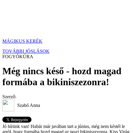
MÁGIKUS KERÉK
TOVÁBBI JÓSLÁSOK
FOGYÓKÚRA
Még nincs késő - hozd magad
formába a bikiniszezonra!
Szerző:
Szabó Anna
Jó hírünk van! Habár már javában tart a június, még nem késtél le
arról, hogy formába hozd magad az igazi bikiniszezonra. Kiss Virág,