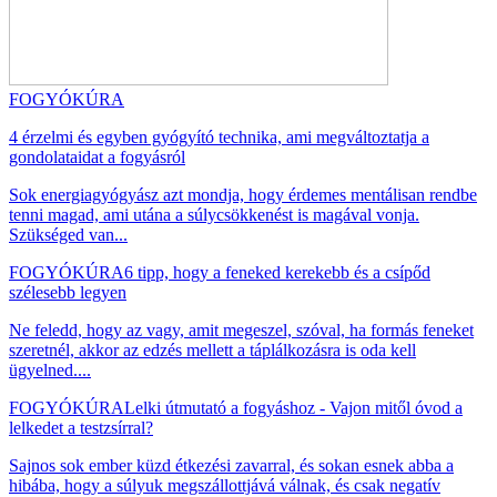
FOGYÓKÚRA
4 érzelmi és egyben gyógyító technika, ami megváltoztatja a
gondolataidat a fogyásról
Sok energiagyógyász azt mondja, hogy érdemes mentálisan rendbe
tenni magad, ami utána a súlycsökkenést is magával vonja.
Szükséged van...
FOGYÓKÚRA
6 tipp, hogy a feneked kerekebb és a csípőd
szélesebb legyen
Ne feledd, hogy az vagy, amit megeszel, szóval, ha formás feneket
szeretnél, akkor az edzés mellett a táplálkozásra is oda kell
ügyelned....
FOGYÓKÚRA
Lelki útmutató a fogyáshoz - Vajon mitől óvod a
lelkedet a testzsírral?
Sajnos sok ember küzd étkezési zavarral, és sokan esnek abba a
hibába, hogy a súlyuk megszállottjává válnak, és csak negatív