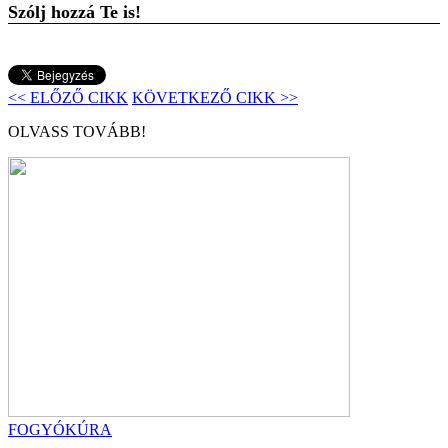
Szólj hozzá Te is!
<< ELŐZŐ CIKK
KÖVETKEZŐ CIKK >>
OLVASS TOVÁBB!
FOGYÓKÚRA