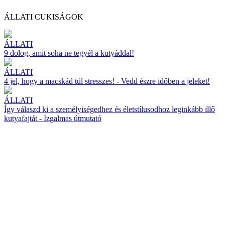
ÁLLATI CUKISÁGOK
ÁLLATI
9 dolog, amit soha ne tegyél a kutyáddal!
ÁLLATI
4 jel, hogy a macskád túl stresszes! - Vedd észre időben a jeleket!
ÁLLATI
Így válaszd ki a személyiségedhez és életstílusodhoz leginkább illő
kutyafajtát - Izgalmas útmutató