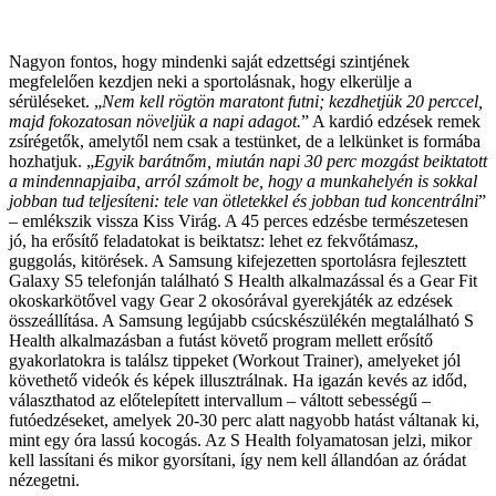
Nagyon fontos, hogy mindenki saját edzettségi szintjének
megfelelően kezdjen neki a sportolásnak, hogy elkerülje a
sérüléseket. „
Nem kell rögtön maratont futni; kezdhetjük 20 perccel,
majd fokozatosan növeljük a napi adagot.
” A kardió edzések remek
zsírégetők, amelytől nem csak a testünket, de a lelkünket is formába
hozhatjuk. „
Egyik barátnőm, miután napi 30 perc mozgást beiktatott
a mindennapjaiba, arról számolt be, hogy a munkahelyén is sokkal
jobban tud teljesíteni: tele van ötletekkel és jobban tud koncentrálni
”
– emlékszik vissza Kiss Virág. A 45 perces edzésbe természetesen
jó, ha erősítő feladatokat is beiktatsz: lehet ez fekvőtámasz,
guggolás, kitörések. A Samsung kifejezetten sportolásra fejlesztett
Galaxy S5 telefonján található S Health alkalmazással és a Gear Fit
okoskarkötővel vagy Gear 2 okosórával gyerekjáték az edzések
összeállítása. A Samsung legújabb csúcskészülékén megtalálható S
Health alkalmazásban a futást követő program mellett erősítő
gyakorlatokra is találsz tippeket (Workout Trainer), amelyeket jól
követhető videók és képek illusztrálnak. Ha igazán kevés az időd,
választhatod az előtelepített intervallum – váltott sebességű –
futóedzéseket, amelyek 20-30 perc alatt nagyobb hatást váltanak ki,
mint egy óra lassú kocogás. Az S Health folyamatosan jelzi, mikor
kell lassítani és mikor gyorsítani, így nem kell állandóan az órádat
nézegetni.