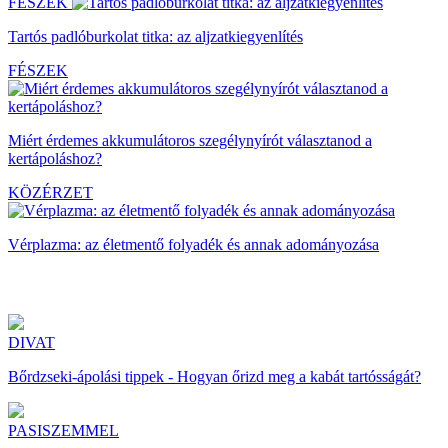
FÉSZEK
Tartós padlóburkolat titka: az aljzatkiegyenlítés
FÉSZEK
Miért érdemes akkumulátoros szegélynyírót választanod a
kertápoláshoz?
KÖZÉRZET
Vérplazma: az életmentő folyadék és annak adományozása
DIVAT
Bőrdzseki-ápolási tippek - Hogyan őrizd meg a kabát tartósságát?
PASISZEMMEL