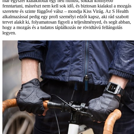
már egyszer kialakítottál egy heti ritmust, sokkal könnyebb
fenntartani, másrészt nem kell sok idő, és biztosan kialakul a mozgás
szeretete és szinte függővé válsz – mondja Kiss Virág. Az S Health
alkalmazással pedig egy profi személyi edzőt kapsz, aki rád szabott
tervet alakít ki, folyamatosan figyeli a teljesítményed, és segít abban,
hogy a mozgás és a tudatos táplálkozás ne rövidtávú fellángolás
legyen.