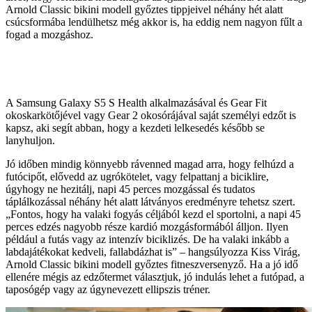
Arnold Classic bikini modell győztes tippjeivel néhány hét alatt
csúcsformába lendülhetsz még akkor is, ha eddig nem nagyon fűlt a
fogad a mozgáshoz.
A Samsung Galaxy S5 S Health alkalmazásával és Gear Fit
okoskarkötőjével vagy Gear 2 okosórájával saját személyi edzőt is
kapsz, aki segít abban, hogy a kezdeti lelkesedés később se
lanyhuljon.
Jó időben mindig könnyebb rávenned magad arra, hogy felhúzd a
futócipőt, elővedd az ugrókötelet, vagy felpattanj a biciklire,
úgyhogy ne hezitálj, napi 45 perces mozgással és tudatos
táplálkozással néhány hét alatt látványos eredményre tehetsz szert.
„Fontos, hogy ha valaki fogyás céljából kezd el sportolni, a napi 45
perces edzés nagyobb része kardió mozgásformából álljon. Ilyen
például a futás vagy az intenzív biciklizés. De ha valaki inkább a
labdajátékokat kedveli, fallabdázhat is” – hangsúlyozza Kiss Virág,
Arnold Classic bikini modell győztes fitneszversenyző. Ha a jó idő
ellenére mégis az edzőtermet választjuk, jó indulás lehet a futópad, a
taposógép vagy az úgynevezett ellipszis tréner.