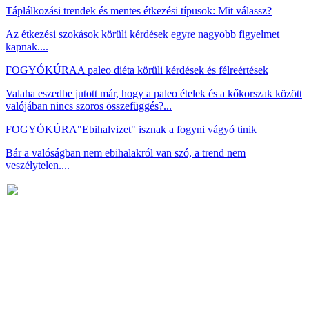
Táplálkozási trendek és mentes étkezési típusok: Mit válassz?
Az étkezési szokások körüli kérdések egyre nagyobb figyelmet
kapnak....
FOGYÓKÚRA
A paleo diéta körüli kérdések és félreértések
Valaha eszedbe jutott már, hogy a paleo ételek és a kőkorszak között
valójában nincs szoros összefüggés?...
FOGYÓKÚRA
"Ebihalvizet" isznak a fogyni vágyó tinik
Bár a valóságban nem ebihalakról van szó, a trend nem
veszélytelen....