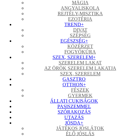
MÁGIA
ANGYALISKOLA
REJTÉLY-MISZTIKA
EZOTÉRIA
TREND
+
DIVAT
SZÉPSÉG
EGÉSZSÉG
+
KÖZÉRZET
FOGYÓKÚRA
SZEX, SZERELEM
+
SZERELEM LAKAT
AZ ÖRÖK SZERELEM LAKATJA
SZEX, SZERELEM
GASZTRO
OTTHON
+
FÉSZEK
GYERMEK
ÁLLATI CUKISÁGOK
PASISZEMMEL
SZÓRAKOZÁS
UTAZÁS
JÓSDA
+
JÁTÉKOS JÓSLÁTOK
ÉLŐ JÓSLÁS