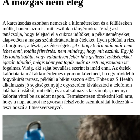
A mozgás nem elég
A karcsúsodás azonban nemcsak a kilométereken és a felüléseken
múlik, hanem azon is, mit teszünk a tányérunkra. Virág azt
tanácsolja, hogy felejtsd el a cukros üdítőket, a péksüteményeket,
alapvetően a magas szénhidráttartalmú ételeket. Ilyen például a rizs,
a burgonya, a tészta, az édességek. „
Az, hogy 6 óra után már nem
lehet enni, totális félreértés: nem mindegy, hogy mit eszünk. Egy jó
kis tonhalsaláta, vagy valamilyen fehér hús grillezett zöldségekkel
igazán tápláló, mégis könnyed fogás akár az esti napszakban is
” –
fogalmaz Virág, aki saját bevallása szerint is imád enni. Az ételek
kalóriatartalmát akkor érdemes nyomon követned, ha egy rövidebb
fogyókúrát tartasz, például a bikiniszezon előtt. Ehhez az S Health
alkalmazás jó segítséget nyújt: egyszerűen kiválasztod a telefonon
található listából, mit ettél, és az alkalmazás kiszámolja, mennyi
kalóriát vittél be az adott napon. Természetesen törekedni kell arra,
hogy a napi adagot ne gyorsan felszívódó szénhidráttal fedezzük –
teszi hozzá a fitneszversenyző.