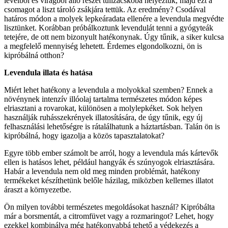
levélből és virágból álló részét tüllzacskóba helyeztük, majd ezt a
csomagot a liszt tároló zsákjára tettük. Az eredmény? Csodával
határos módon a molyek lepkeáradata ellenére a levendula megvédte
lisztünket. Korábban próbálkoztunk levendulát tenni a gyógyteák
tetejére, de ott nem bizonyult hatékonynak. Úgy tűnik, a siker kulcsa
a megfelelő mennyiség lehetett. Érdemes elgondolkozni, ön is
kipróbálná otthon?
Levendula illata és hatása
Miért lehet hatékony a levendula a molyokkal szemben? Ennek a
növénynek intenzív illóolaj tartalma természetes módon képes
elriasztani a rovarokat, különösen a molylepkéket. Sok helyen
használják ruhásszekrények illatosítására, de úgy tűnik, egy új
felhasználási lehetőségre is rátalálhatunk a háztartásban. Talán ön is
kipróbálná, hogy igazolja a közös tapasztalatokat?
Egyre több ember számolt be arról, hogy a levendula más kártevők
ellen is hatásos lehet, például hangyák és szúnyogok elriasztására.
Habár a levendula nem old meg minden problémát, hatékony
termékeket készíthetünk belőle házilag, miközben kellemes illatot
áraszt a környezetbe.
Ön milyen további természetes megoldásokat használ? Kipróbálta
már a borsmentát, a citromfüvet vagy a rozmaringot? Lehet, hogy
ezekkel kombinálva még hatékonyabbá tehető a védekezés a