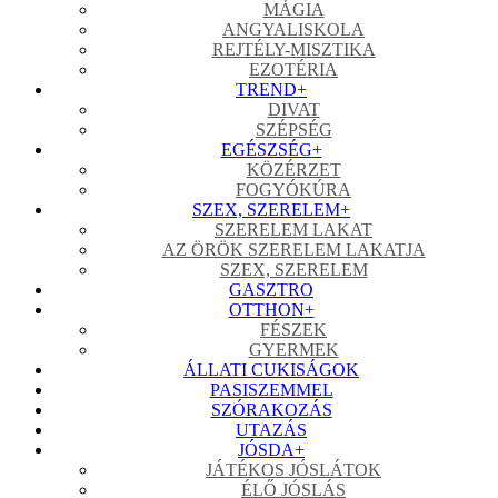
MÁGIA
ANGYALISKOLA
REJTÉLY-MISZTIKA
EZOTÉRIA
TREND
+
DIVAT
SZÉPSÉG
EGÉSZSÉG
+
KÖZÉRZET
FOGYÓKÚRA
SZEX, SZERELEM
+
SZERELEM LAKAT
AZ ÖRÖK SZERELEM LAKATJA
SZEX, SZERELEM
GASZTRO
OTTHON
+
FÉSZEK
GYERMEK
ÁLLATI CUKISÁGOK
PASISZEMMEL
SZÓRAKOZÁS
UTAZÁS
JÓSDA
+
JÁTÉKOS JÓSLÁTOK
ÉLŐ JÓSLÁS