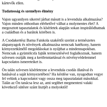
kártevők ellen.
Tudatosság és személyes élmény
Vajon ugyanilyen sikerrel járhat másutt is a levendula alkalmazása?
Vajon minden otthonban elérhetővé válhat a molymentes élet? A
megosztott tapasztalatok és kísérletek alapján sokan inspirálódhatnak
a családban és a barátok körében is.
A Csodakertész Barna Faiskola szakértői szerint a természetes
alapanyagok és növények alkalmazása nemcsak hatékony, hanem
környezetkímélő megoldásokat is nyújthat a mindennapokban.
Nemcsak a gyümölcsfa fajták termesztésével foglalkoznak, hanem
szívesen osztják meg a kertfenntartással és növényvédelemmel
kapcsolatos ismereteiket is.
Ön talán szívesen kísérletezne a levendula csodás illatával és
hatásával a saját környezetében? Ha kérdése van, nyugodtan vegye
fel velünk a kapcsolatot vagy ossza meg tapasztalatait másokkal.
Talán az Ön tanácsa lesz az, ami segíthet megmenteni valaki
következő sütésre szánt lisztjét a molyoktól!