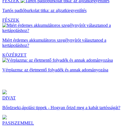
FÉSZEK
Tartós padlóburkolat titka: az aljzatkiegyenlítés
FÉSZEK
Miért érdemes akkumulátoros szegélynyírót választanod a
kertápoláshoz?
KÖZÉRZET
Vérplazma: az életmentő folyadék és annak adományozása
DIVAT
Bőrdzseki-ápolási tippek - Hogyan őrizd meg a kabát tartósságát?
PASISZEMMEL