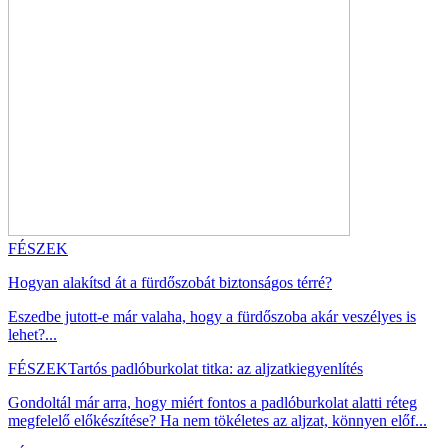
FÉSZEK
Hogyan alakítsd át a fürdőszobát biztonságos térré?
Eszedbe jutott-e már valaha, hogy a fürdőszoba akár veszélyes is
lehet?...
FÉSZEK
Tartós padlóburkolat titka: az aljzatkiegyenlítés
Gondoltál már arra, hogy miért fontos a padlóburkolat alatti réteg
megfelelő előkészítése? Ha nem tökéletes az aljzat, könnyen előf...