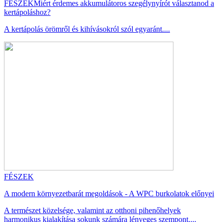
FÉSZEK
Miért érdemes akkumulátoros szegélynyírót választanod a
kertápoláshoz?
A kertápolás örömről és kihívásokról szól egyaránt....
FÉSZEK
A modern környezetbarát megoldások - A WPC burkolatok előnyei
A természet közelsége, valamint az otthoni pihenőhelyek
harmonikus kialakítása sokunk számára lényeges szempont....