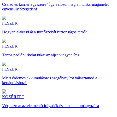
Család és karrier egyszerre? Így valósul meg a munka-magánélet
egyensúly Szegeden!
FÉSZEK
Hogyan alakítsd át a fürdőszobát biztonságos térré?
FÉSZEK
Tartós padlóburkolat titka: az aljzatkiegyenlítés
FÉSZEK
Miért érdemes akkumulátoros szegélynyírót választanod a
kertápoláshoz?
KÖZÉRZET
Vérplazma: az életmentő folyadék és annak adományozása