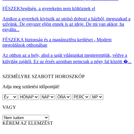
FÉSZEK
Segítség, a gyerekeim nem költöznek el
Amikor a gyerekek kiviszik az utolsó dobozt a házból, megszakad a
szívünk. De egyszer eljön ennek is az ideje. De mi van akkor, ha
egyálta...
FÉSZEK
A biztonság és a magánszféra kerítései - Modern
megoldások otthonában
Az otthon az a hely, ahol a saját világunkat megteremtjük, védve a
külvilág zajától. Ez az érzés azonban nemcsak a négy fal között �...
SZEMÉLYRE SZABOTT HOROSZKÓP
Adja meg születési időpontját!
VAGY
KÉREM AZ ELEMZÉST