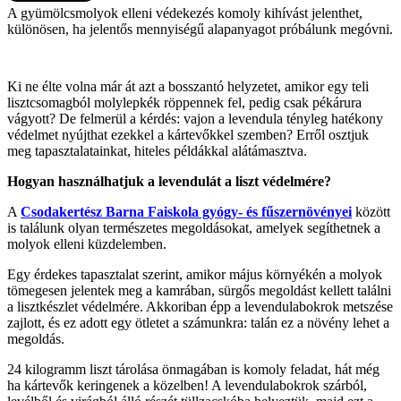
A gyümölcsmolyok elleni védekezés komoly kihívást jelenthet,
különösen, ha jelentős mennyiségű alapanyagot próbálunk megóvni.
Ki ne élte volna már át azt a bosszantó helyzetet, amikor egy teli
lisztcsomagból molylepkék röppennek fel, pedig csak pékárura
vágyott? De felmerül a kérdés: vajon a levendula tényleg hatékony
védelmet nyújthat ezekkel a kártevőkkel szemben? Erről osztjuk
meg tapasztalatainkat, hiteles példákkal alátámasztva.
Hogyan használhatjuk a levendulát a liszt védelmére?
A
Csodakertész Barna Faiskola gyógy- és fűszernövényei
között
is találunk olyan természetes megoldásokat, amelyek segíthetnek a
molyok elleni küzdelemben.
Egy érdekes tapasztalat szerint, amikor május környékén a molyok
tömegesen jelentek meg a kamrában, sürgős megoldást kellett találni
a lisztkészlet védelmére. Akkoriban épp a levendulabokrok metszése
zajlott, és ez adott egy ötletet a számunkra: talán ez a növény lehet a
megoldás.
24 kilogramm liszt tárolása önmagában is komoly feladat, hát még
ha kártevők keringenek a közelben! A levendulabokrok szárból,