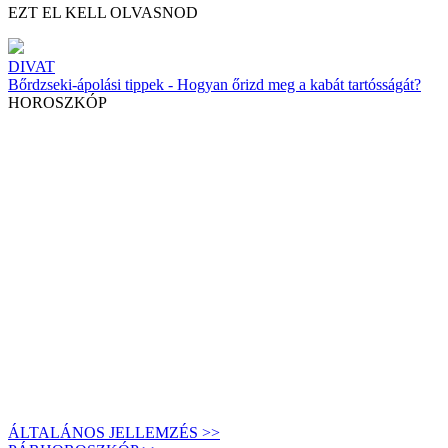
EZT EL KELL OLVASNOD
DIVAT
Bőrdzseki-ápolási tippek - Hogyan őrizd meg a kabát tartósságát?
HOROSZKÓP
ÁLTALÁNOS JELLEMZÉS >>