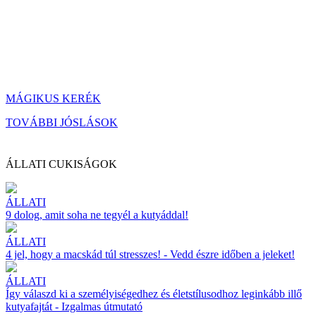
MÁGIKUS KERÉK
TOVÁBBI JÓSLÁSOK
ÁLLATI CUKISÁGOK
ÁLLATI
9 dolog, amit soha ne tegyél a kutyáddal!
ÁLLATI
4 jel, hogy a macskád túl stresszes! - Vedd észre időben a jeleket!
ÁLLATI
Így válaszd ki a személyiségedhez és életstílusodhoz leginkább illő
kutyafajtát - Izgalmas útmutató