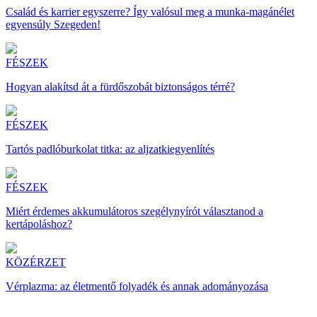
Család és karrier egyszerre? Így valósul meg a munka-magánélet
egyensúly Szegeden!
FÉSZEK
Hogyan alakítsd át a fürdőszobát biztonságos térré?
FÉSZEK
Tartós padlóburkolat titka: az aljzatkiegyenlítés
FÉSZEK
Miért érdemes akkumulátoros szegélynyírót választanod a
kertápoláshoz?
KÖZÉRZET
Vérplazma: az életmentő folyadék és annak adományozása