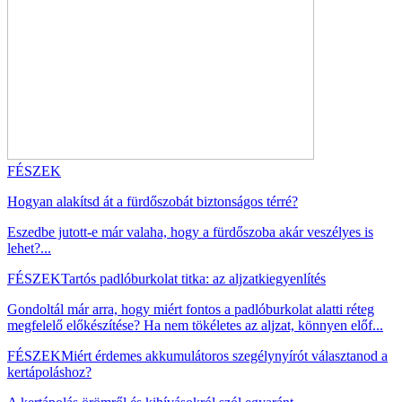
FÉSZEK
Hogyan alakítsd át a fürdőszobát biztonságos térré?
Eszedbe jutott-e már valaha, hogy a fürdőszoba akár veszélyes is
lehet?...
FÉSZEK
Tartós padlóburkolat titka: az aljzatkiegyenlítés
Gondoltál már arra, hogy miért fontos a padlóburkolat alatti réteg
megfelelő előkészítése? Ha nem tökéletes az aljzat, könnyen előf...
FÉSZEK
Miért érdemes akkumulátoros szegélynyírót választanod a
kertápoláshoz?