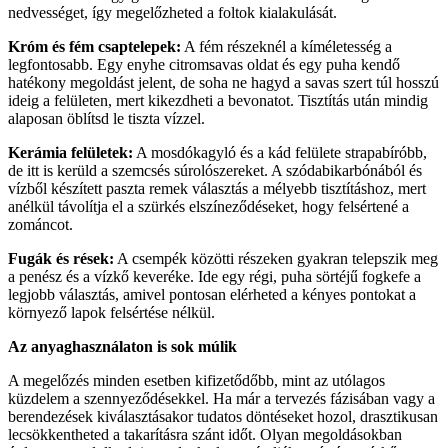
nedvességet, így megelőzheted a foltok kialakulását.
Króm és fém csaptelepek:
A fém részeknél a kíméletesség a
legfontosabb. Egy enyhe citromsavas oldat és egy puha kendő
hatékony megoldást jelent, de soha ne hagyd a savas szert túl hosszú
ideig a felületen, mert kikezdheti a bevonatot. Tisztítás után mindig
alaposan öblítsd le tiszta vízzel.
Kerámia felületek:
A mosdókagyló és a kád felülete strapabíróbb,
de itt is kerüld a szemcsés súrolószereket. A szódabikarbónából és
vízből készített paszta remek választás a mélyebb tisztításhoz, mert
anélkül távolítja el a szürkés elszíneződéseket, hogy felsértené a
zománcot.
Fugák és rések:
A csempék közötti részeken gyakran telepszik meg
a penész és a vízkő keveréke. Ide egy régi, puha sörtéjű fogkefe a
legjobb választás, amivel pontosan elérheted a kényes pontokat a
környező lapok felsértése nélkül.
Az anyaghasználaton is sok múlik
A megelőzés minden esetben kifizetődőbb, mint az utólagos
küzdelem a szennyeződésekkel. Ha már a tervezés fázisában vagy a
berendezések kiválasztásakor tudatos döntéseket hozol, drasztikusan
lecsökkentheted a takarításra szánt időt. Olyan megoldásokban