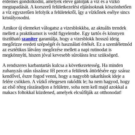
érdemes gondolkodni, amelyek eleve gátolják a víz és a vízkő
megtapadását. A korszerű felületkezelési eljárásoknak köszönhetően
a víz egyszerűen lefolyik a felületekről, így a vízkőnek esélye sincs
kristályosodni.
Amikor új elemeket válogatsz a vizesblokkba, az aktuális trendek
mellett a praktikumot is vedd figyelembe. Egy tartós és könnyen
tisztítható
szaniter
garantálja, hogy a vizesblokk hosszú ideig
megőrizze eredeti szépségét és használati értékét. Ez a szemléletmód
az esztétikus látvány megőrzése mellett a napi rutinodat is
megkönnyíti, hiszen jóval kevesebb súrolásra lesz szükséged.
A rendszeres karbantartás kulcsa a következetesség. Ha minden
zuhanyzás után rászánsz fél percet a felületek áttörlésére egy száraz
kendővel, észre fogod venni, hogy a nagyobb takarítások ideje a
felére csökken. A vízkő rétegesen rakódik le; ha nem hagyod, hogy
az első réteg rászáradjon a felületre, soha nem kell majd azokkal a
makacs foltokkal küzdened, amelyek elcsúfítják az otthonodat!