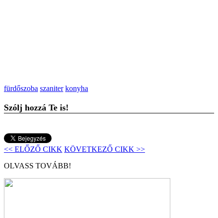
fürdőszoba
szaniter
konyha
Szólj hozzá Te is!
<< ELŐZŐ CIKK
KÖVETKEZŐ CIKK >>
OLVASS TOVÁBB!