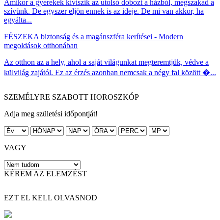
Amikor a gyerekek kiviszik az utolsó dobozt a házból, megszakad a
szívünk. De egyszer eljön ennek is az ideje. De mi van akkor, ha
egyálta...
FÉSZEK
A biztonság és a magánszféra kerítései - Modern
megoldások otthonában
Az otthon az a hely, ahol a saját világunkat megteremtjük, védve a
külvilág zajától. Ez az érzés azonban nemcsak a négy fal között �...
SZEMÉLYRE SZABOTT HOROSZKÓP
Adja meg születési időpontját!
VAGY
KÉREM AZ ELEMZÉST
EZT EL KELL OLVASNOD