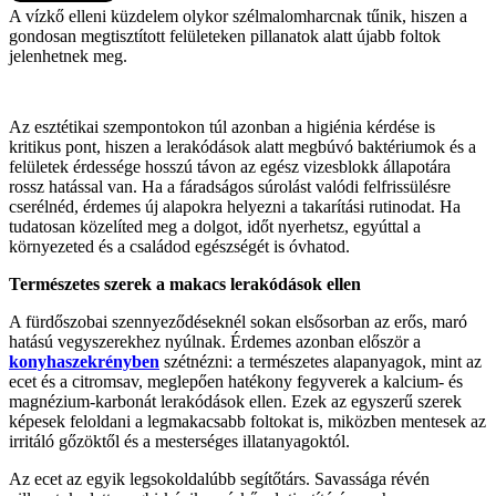
A vízkő elleni küzdelem olykor szélmalomharcnak tűnik, hiszen a
gondosan megtisztított felületeken pillanatok alatt újabb foltok
jelenhetnek meg.
Az esztétikai szempontokon túl azonban a higiénia kérdése is
kritikus pont, hiszen a lerakódások alatt megbúvó baktériumok és a
felületek érdessége hosszú távon az egész vizesblokk állapotára
rossz hatással van. Ha a fáradságos súrolást valódi felfrissülésre
cserélnéd, érdemes új alapokra helyezni a takarítási rutinodat. Ha
tudatosan közelíted meg a dolgot, időt nyerhetsz, egyúttal a
környezeted és a családod egészségét is óvhatod.
Természetes szerek a makacs lerakódások ellen
A fürdőszobai szennyeződéseknél sokan elsősorban az erős, maró
hatású vegyszerekhez nyúlnak. Érdemes azonban először a
konyhaszekrényben
szétnézni: a természetes alapanyagok, mint az
ecet és a citromsav, meglepően hatékony fegyverek a kalcium- és
magnézium-karbonát lerakódások ellen. Ezek az egyszerű szerek
képesek feloldani a legmakacsabb foltokat is, miközben mentesek az
irritáló gőzöktől és a mesterséges illatanyagoktól.
Az ecet az egyik legsokoldalúbb segítőtárs. Savassága révén