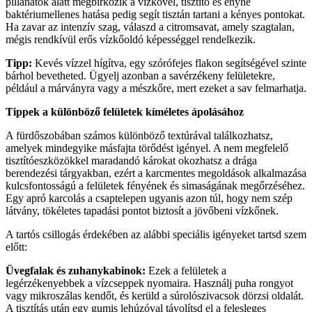
pillanatok alatt megbirkózik a vízkővel, tisztító és enyhe
baktériumellenes hatása pedig segít tisztán tartani a kényes pontokat.
Ha zavar az intenzív szag, válaszd a citromsavat, amely szagtalan,
mégis rendkívül erős vízkőoldó képességgel rendelkezik.
Tipp:
Kevés vízzel hígítva, egy szórófejes flakon segítségével szinte
bárhol bevetheted. Ügyelj azonban a savérzékeny felületekre,
például a márványra vagy a mészkőre, mert ezeket a sav felmarhatja.
Tippek a különböző felületek kíméletes ápolásához
A fürdőszobában számos különböző textúrával találkozhatsz,
amelyek mindegyike másfajta törődést igényel. A nem megfelelő
tisztítóeszközökkel maradandó károkat okozhatsz a drága
berendezési tárgyakban, ezért a karcmentes megoldások alkalmazása
kulcsfontosságú a felületek fényének és simaságának megőrzéséhez.
Egy apró karcolás a csaptelepen ugyanis azon túl, hogy nem szép
látvány, tökéletes tapadási pontot biztosít a jövőbeni vízkőnek.
A tartós csillogás érdekében az alábbi speciális igényeket tartsd szem
előtt:
Üvegfalak és zuhanykabinok:
Ezek a felületek a
legérzékenyebbek a vízcseppek nyomaira. Használj puha rongyot
vagy mikroszálas kendőt, és kerüld a súrolószivacsok dörzsi oldalát.
A tisztítás után egy gumis lehúzóval távolítsd el a felesleges