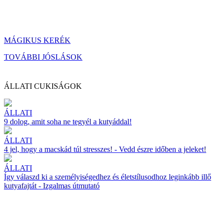
MÁGIKUS KERÉK
TOVÁBBI JÓSLÁSOK
ÁLLATI CUKISÁGOK
ÁLLATI
9 dolog, amit soha ne tegyél a kutyáddal!
ÁLLATI
4 jel, hogy a macskád túl stresszes! - Vedd észre időben a jeleket!
ÁLLATI
Így válaszd ki a személyiségedhez és életstílusodhoz leginkább illő
kutyafajtát - Izgalmas útmutató