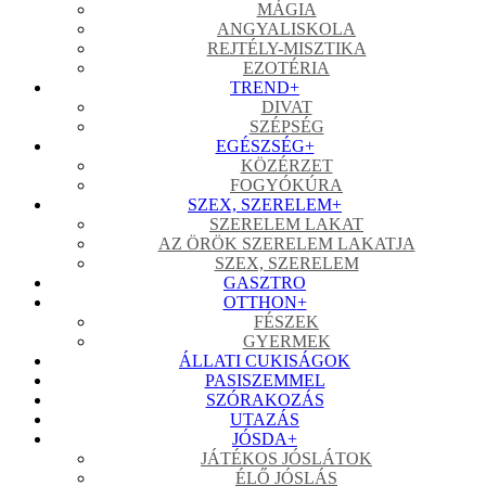
MÁGIA
ANGYALISKOLA
REJTÉLY-MISZTIKA
EZOTÉRIA
TREND
+
DIVAT
SZÉPSÉG
EGÉSZSÉG
+
KÖZÉRZET
FOGYÓKÚRA
SZEX, SZERELEM
+
SZERELEM LAKAT
AZ ÖRÖK SZERELEM LAKATJA
SZEX, SZERELEM
GASZTRO
OTTHON
+
FÉSZEK
GYERMEK
ÁLLATI CUKISÁGOK
PASISZEMMEL
SZÓRAKOZÁS
UTAZÁS
JÓSDA
+
JÁTÉKOS JÓSLÁTOK
ÉLŐ JÓSLÁS