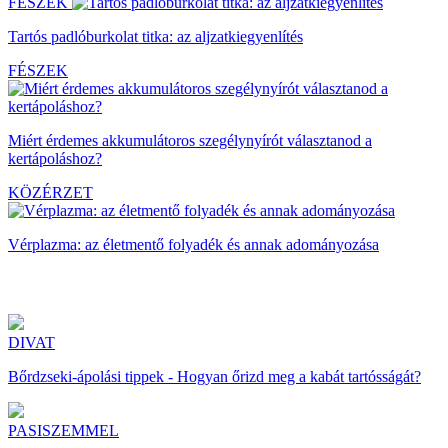
FÉSZEK
Tartós padlóburkolat titka: az aljzatkiegyenlítés
FÉSZEK
Miért érdemes akkumulátoros szegélynyírót választanod a
kertápoláshoz?
KÖZÉRZET
Vérplazma: az életmentő folyadék és annak adományozása
DIVAT
Bőrdzseki-ápolási tippek - Hogyan őrizd meg a kabát tartósságát?
PASISZEMMEL