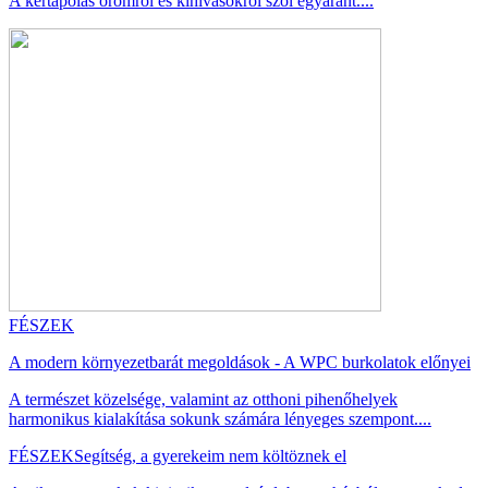
A kertápolás örömről és kihívásokról szól egyaránt....
FÉSZEK
A modern környezetbarát megoldások - A WPC burkolatok előnyei
A természet közelsége, valamint az otthoni pihenőhelyek
harmonikus kialakítása sokunk számára lényeges szempont....
FÉSZEK
Segítség, a gyerekeim nem költöznek el