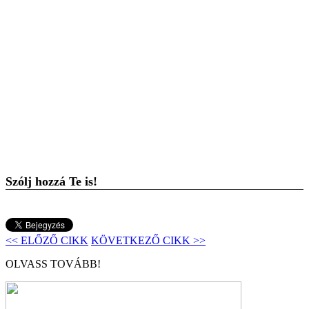
Szólj hozzá Te is!
<< ELŐZŐ CIKK
KÖVETKEZŐ CIKK >>
OLVASS TOVÁBB!