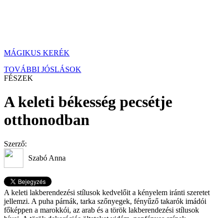
MÁGIKUS KERÉK
TOVÁBBI JÓSLÁSOK
FÉSZEK
A keleti békesség pecsétje
otthonodban
Szerző:
Szabó Anna
A keleti lakberendezési stílusok kedvelőit a kényelem iránti szeretet
jellemzi. A puha párnák, tarka szőnyegek, fényűző takarók imádói
főképpen a marokkói, az arab és a török lakberendezési stílusok