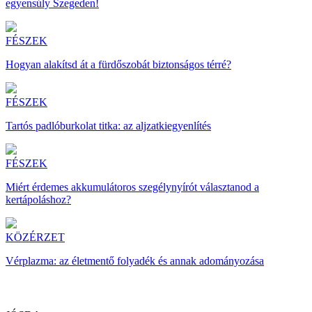
egyensúly Szegeden!
FÉSZEK
Hogyan alakítsd át a fürdőszobát biztonságos térré?
FÉSZEK
Tartós padlóburkolat titka: az aljzatkiegyenlítés
FÉSZEK
Miért érdemes akkumulátoros szegélynyírót választanod a
kertápoláshoz?
KÖZÉRZET
Vérplazma: az életmentő folyadék és annak adományozása