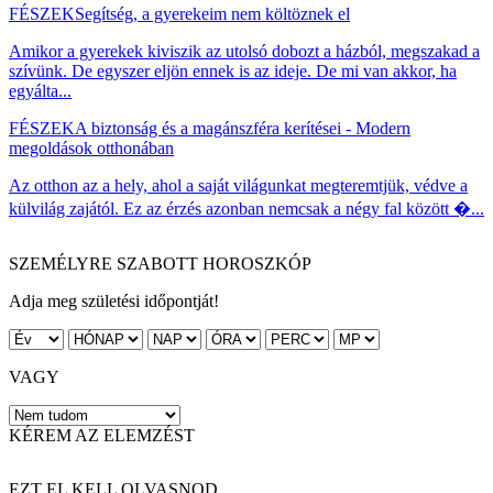
FÉSZEK
Segítség, a gyerekeim nem költöznek el
Amikor a gyerekek kiviszik az utolsó dobozt a házból, megszakad a
szívünk. De egyszer eljön ennek is az ideje. De mi van akkor, ha
egyálta...
FÉSZEK
A biztonság és a magánszféra kerítései - Modern
megoldások otthonában
Az otthon az a hely, ahol a saját világunkat megteremtjük, védve a
külvilág zajától. Ez az érzés azonban nemcsak a négy fal között �...
SZEMÉLYRE SZABOTT HOROSZKÓP
Adja meg születési időpontját!
VAGY
KÉREM AZ ELEMZÉST
EZT EL KELL OLVASNOD