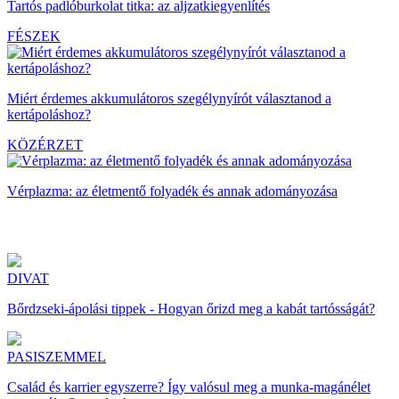
Tartós padlóburkolat titka: az aljzatkiegyenlítés
FÉSZEK
Miért érdemes akkumulátoros szegélynyírót választanod a
kertápoláshoz?
KÖZÉRZET
Vérplazma: az életmentő folyadék és annak adományozása
DIVAT
Bőrdzseki-ápolási tippek - Hogyan őrizd meg a kabát tartósságát?
PASISZEMMEL
Család és karrier egyszerre? Így valósul meg a munka-magánélet