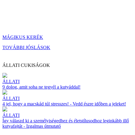
MÁGIKUS KERÉK
TOVÁBBI JÓSLÁSOK
ÁLLATI CUKISÁGOK
ÁLLATI
9 dolog, amit soha ne tegyél a kutyáddal!
ÁLLATI
4 jel, hogy a macskád túl stresszes! - Vedd észre időben a jeleket!
ÁLLATI
Így válaszd ki a személyiségedhez és életstílusodhoz leginkább illő
kutyafajtát - Izgalmas útmutató