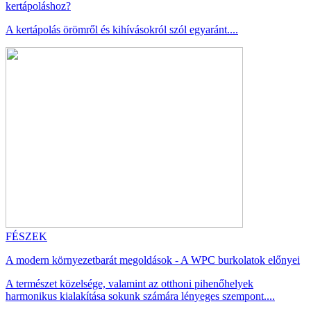
kertápoláshoz?
A kertápolás örömről és kihívásokról szól egyaránt....
FÉSZEK
A modern környezetbarát megoldások - A WPC burkolatok előnyei
A természet közelsége, valamint az otthoni pihenőhelyek
harmonikus kialakítása sokunk számára lényeges szempont....