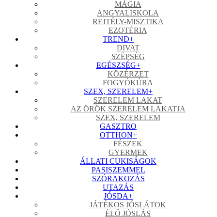
MÁGIA
ANGYALISKOLA
REJTÉLY-MISZTIKA
EZOTÉRIA
TREND
+
DIVAT
SZÉPSÉG
EGÉSZSÉG
+
KÖZÉRZET
FOGYÓKÚRA
SZEX, SZERELEM
+
SZERELEM LAKAT
AZ ÖRÖK SZERELEM LAKATJA
SZEX, SZERELEM
GASZTRO
OTTHON
+
FÉSZEK
GYERMEK
ÁLLATI CUKISÁGOK
PASISZEMMEL
SZÓRAKOZÁS
UTAZÁS
JÓSDA
+
JÁTÉKOS JÓSLÁTOK
ÉLŐ JÓSLÁS