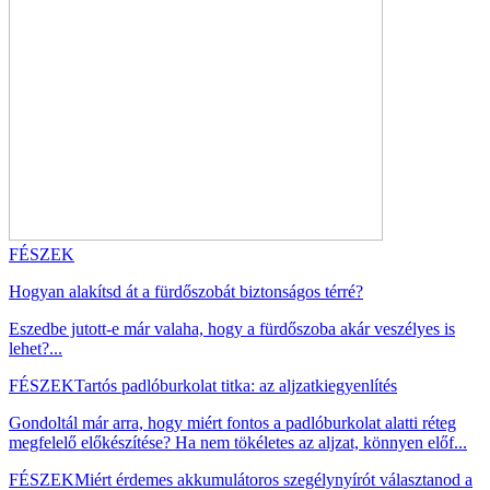
FÉSZEK
Hogyan alakítsd át a fürdőszobát biztonságos térré?
Eszedbe jutott-e már valaha, hogy a fürdőszoba akár veszélyes is
lehet?...
FÉSZEK
Tartós padlóburkolat titka: az aljzatkiegyenlítés
Gondoltál már arra, hogy miért fontos a padlóburkolat alatti réteg
megfelelő előkészítése? Ha nem tökéletes az aljzat, könnyen előf...
FÉSZEK
Miért érdemes akkumulátoros szegélynyírót választanod a