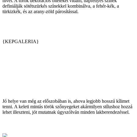
hívei. A török dekorációs ölteteket vidám, napfényes színek
definiálják sötétszürkés színekkel kombinálva, a fehér-kék, a
türkizkék, és az arany-zöld párosítással.
{KEPGALERIA}
Jó helye van még az előszobában is, ahova legjobb hosszú kílimet
tenni. A keleti mintás török szőnyegeket akármilyen stílushoz hozzá
lehet illeszteni, jót mutatnak úgyszólván minden lakberendezéssel.