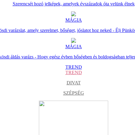
Szerencsét hozó jelképek, amelyek évszázadok óta velünk élnek
MÁGIA
sdi varázslat, amely szerelmet, bőséget, jóslatot hoz neked - Élj Pünkö
MÁGIA
ösdi áldás varázs - Hogy egész évben bőségben és boldogságban telje
TREND
TREND
DIVAT
SZÉPSÉG