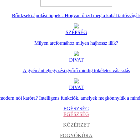
Bőrdzseki-ápolási tippek - Hogyan őrizd meg a kabát tartósságát
SZÉPSÉG
Milyen arcformához milyen hajhossz illik?
DIVAT
A gyémánt eljegyzési gyűrű mindig tökéletes választás
DIVAT
 modern női karóra? Intelligens funkciók, amelyek megkönnyítik a min
EGÉSZSÉG
EGÉSZSÉG
KÖZÉRZET
FOGYÓKÚRA