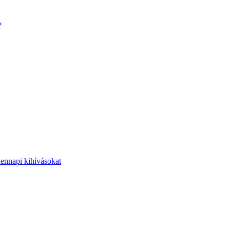
?
dennapi kihívásokat