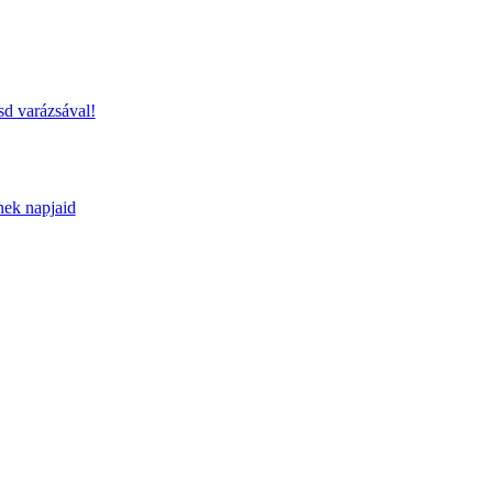
sd varázsával!
nek napjaid