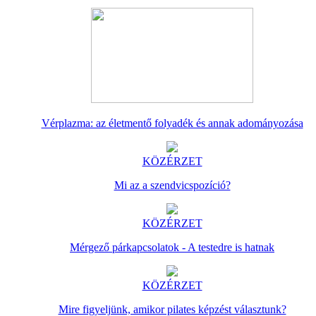
Vérplazma: az életmentő folyadék és annak adományozása
KÖZÉRZET
Mi az a szendvicspozíció?
KÖZÉRZET
Mérgező párkapcsolatok - A testedre is hatnak
KÖZÉRZET
Mire figyeljünk, amikor pilates képzést választunk?