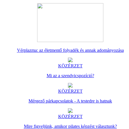
Vérplazma: az életmentő folyadék és annak adományozása
KÖZÉRZET
Mi az a szendvicspozíció?
KÖZÉRZET
Mérgező párkapcsolatok - A testedre is hatnak
KÖZÉRZET
Mire figyeljünk, amikor pilates képzést választunk?