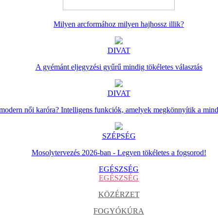
Milyen arcformához milyen hajhossz illik?
DIVAT
A gyémánt eljegyzési gyűrű mindig tökéletes választás
DIVAT
 modern női karóra? Intelligens funkciók, amelyek megkönnyítik a min
SZÉPSÉG
Mosolytervezés 2026-ban - Legyen tökéletes a fogsorod!
EGÉSZSÉG
EGÉSZSÉG
KÖZÉRZET
FOGYÓKÚRA