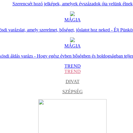
Szerencsét hozó jelképek, amelyek évszázadok óta velünk élnek
MÁGIA
sdi varázslat, amely szerelmet, bőséget, jóslatot hoz neked - Élj Pünkö
MÁGIA
ösdi áldás varázs - Hogy egész évben bőségben és boldogságban telje
TREND
TREND
DIVAT
SZÉPSÉG