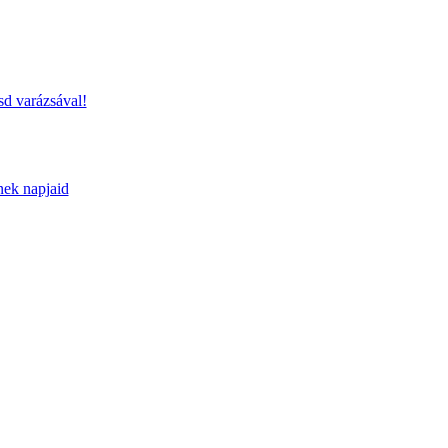
sd varázsával!
nek napjaid