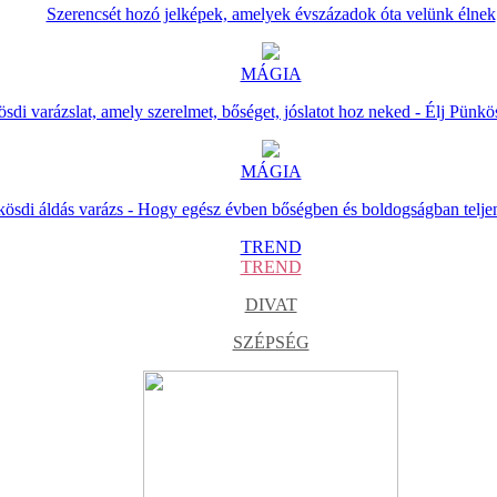
Szerencsét hozó jelképek, amelyek évszázadok óta velünk élnek
MÁGIA
sdi varázslat, amely szerelmet, bőséget, jóslatot hoz neked - Élj Pünkö
MÁGIA
ösdi áldás varázs - Hogy egész évben bőségben és boldogságban telje
TREND
TREND
DIVAT
SZÉPSÉG