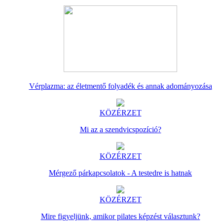
Vérplazma: az életmentő folyadék és annak adományozása
KÖZÉRZET
Mi az a szendvicspozíció?
KÖZÉRZET
Mérgező párkapcsolatok - A testedre is hatnak
KÖZÉRZET
Mire figyeljünk, amikor pilates képzést választunk?