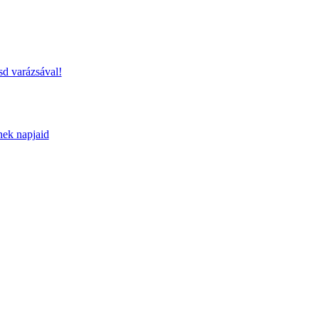
sd varázsával!
nek napjaid