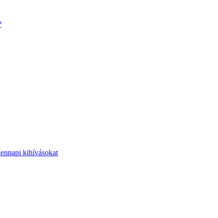
?
dennapi kihívásokat