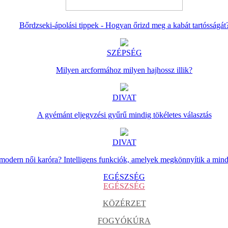
Bőrdzseki-ápolási tippek - Hogyan őrizd meg a kabát tartósságát
SZÉPSÉG
Milyen arcformához milyen hajhossz illik?
DIVAT
A gyémánt eljegyzési gyűrű mindig tökéletes választás
DIVAT
 modern női karóra? Intelligens funkciók, amelyek megkönnyítik a min
EGÉSZSÉG
EGÉSZSÉG
KÖZÉRZET
FOGYÓKÚRA