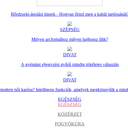
Bőrdzseki-ápolási tippek - Hogyan őrizd meg a kabát tartósságát
SZÉPSÉG
Milyen arcformához milyen hajhossz illik?
DIVAT
A gyémánt eljegyzési gyűrű mindig tökéletes választás
DIVAT
 modern női karóra? Intelligens funkciók, amelyek megkönnyítik a min
EGÉSZSÉG
EGÉSZSÉG
KÖZÉRZET
FOGYÓKÚRA