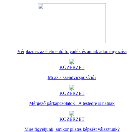
Vérplazma: az életmentő folyadék és annak adományozása
KÖZÉRZET
Mi az a szendvicspozíció?
KÖZÉRZET
Mérgező párkapcsolatok - A testedre is hatnak
KÖZÉRZET
Mire figyeljünk, amikor pilates képzést választunk?