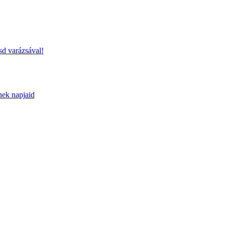
sd varázsával!
nek napjaid