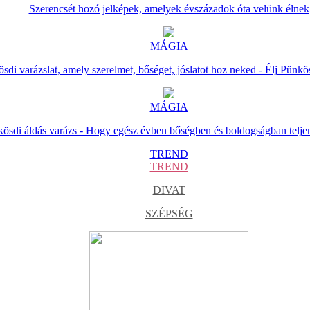
Szerencsét hozó jelképek, amelyek évszázadok óta velünk élnek
MÁGIA
sdi varázslat, amely szerelmet, bőséget, jóslatot hoz neked - Élj Pünkö
MÁGIA
ösdi áldás varázs - Hogy egész évben bőségben és boldogságban telje
TREND
TREND
DIVAT
SZÉPSÉG