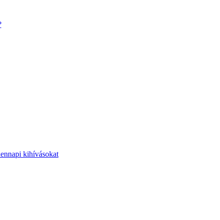
?
dennapi kihívásokat