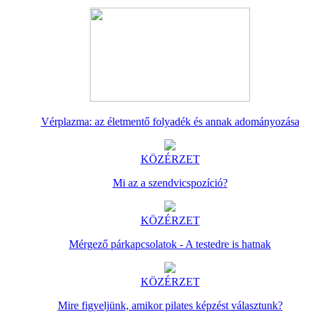
Vérplazma: az életmentő folyadék és annak adományozása
KÖZÉRZET
Mi az a szendvicspozíció?
KÖZÉRZET
Mérgező párkapcsolatok - A testedre is hatnak
KÖZÉRZET
Mire figyeljünk, amikor pilates képzést választunk?