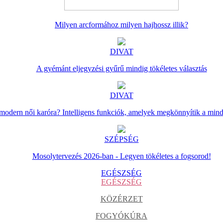
Milyen arcformához milyen hajhossz illik?
DIVAT
A gyémánt eljegyzési gyűrű mindig tökéletes választás
DIVAT
 modern női karóra? Intelligens funkciók, amelyek megkönnyítik a min
SZÉPSÉG
Mosolytervezés 2026-ban - Legyen tökéletes a fogsorod!
EGÉSZSÉG
EGÉSZSÉG
KÖZÉRZET
FOGYÓKÚRA