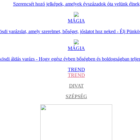
Szerencsét hozó jelképek, amelyek évszázadok óta velünk élnek
MÁGIA
sdi varázslat, amely szerelmet, bőséget, jóslatot hoz neked - Élj Pünkö
MÁGIA
ösdi áldás varázs - Hogy egész évben bőségben és boldogságban telje
TREND
TREND
DIVAT
SZÉPSÉG