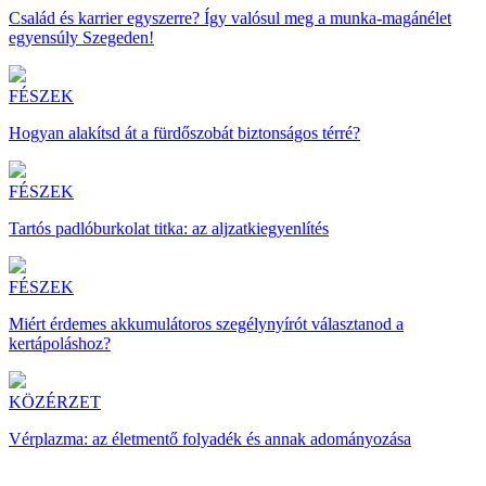
Család és karrier egyszerre? Így valósul meg a munka-magánélet
egyensúly Szegeden!
FÉSZEK
Hogyan alakítsd át a fürdőszobát biztonságos térré?
FÉSZEK
Tartós padlóburkolat titka: az aljzatkiegyenlítés
FÉSZEK
Miért érdemes akkumulátoros szegélynyírót választanod a
kertápoláshoz?
KÖZÉRZET
Vérplazma: az életmentő folyadék és annak adományozása