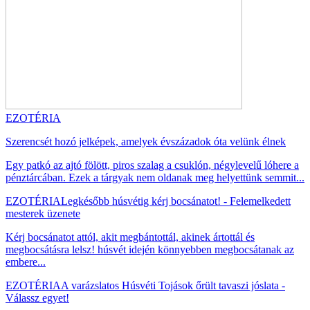
EZOTÉRIA
Szerencsét hozó jelképek, amelyek évszázadok óta velünk élnek
Egy patkó az ajtó fölött, piros szalag a csuklón, négylevelű lóhere a
pénztárcában. Ezek a tárgyak nem oldanak meg helyettünk semmit...
EZOTÉRIA
Legkésőbb húsvétig kérj bocsánatot! - Felemelkedett
mesterek üzenete
Kérj bocsánatot attól, akit megbántottál, akinek ártottál és
megbocsátásra lelsz! húsvét idején könnyebben megbocsátanak az
embere...
EZOTÉRIA
A varázslatos Húsvéti Tojások őrült tavaszi jóslata -
Válassz egyet!