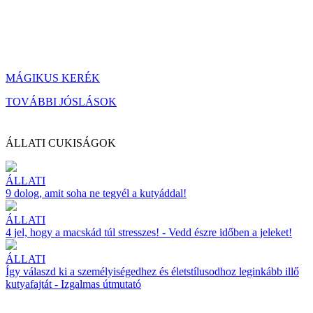
MÁGIKUS KERÉK
TOVÁBBI JÓSLÁSOK
ÁLLATI CUKISÁGOK
ÁLLATI
9 dolog, amit soha ne tegyél a kutyáddal!
ÁLLATI
4 jel, hogy a macskád túl stresszes! - Vedd észre időben a jeleket!
ÁLLATI
Így válaszd ki a személyiségedhez és életstílusodhoz leginkább illő
kutyafajtát - Izgalmas útmutató