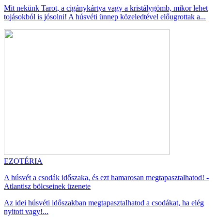
Mit nekünk Tarot, a cigánykártya vagy a kristálygömb, mikor lehet
tojásokból is jósolni! A húsvéti ünnep közeledtével előugrottak a...
EZOTÉRIA
A húsvét a csodák időszaka, és ezt hamarosan megtapasztalhatod! -
Atlantisz bölcseinek üzenete
Az idei húsvéti időszakban megtapasztalhatod a csodákat, ha elég
nyitott vagy!...