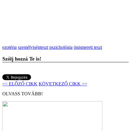
ezotéria
személyiségteszt
pszichológia
önismereti teszt
Szólj hozzá Te is!
<< ELŐZŐ CIKK
KÖVETKEZŐ CIKK >>
OLVASS TOVÁBB!