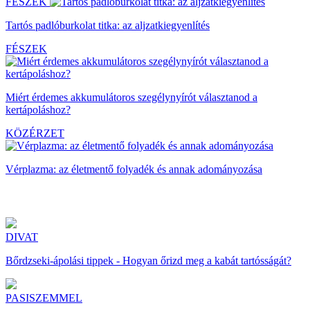
FÉSZEK
Tartós padlóburkolat titka: az aljzatkiegyenlítés
FÉSZEK
Miért érdemes akkumulátoros szegélynyírót választanod a
kertápoláshoz?
KÖZÉRZET
Vérplazma: az életmentő folyadék és annak adományozása
DIVAT
Bőrdzseki-ápolási tippek - Hogyan őrizd meg a kabát tartósságát?
PASISZEMMEL