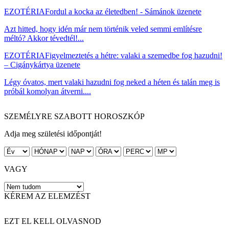
EZOTÉRIA
Fordul a kocka az életedben! - Sámánok üzenete
Azt hitted, hogy idén már nem történik veled semmi említésre
méltó? Akkor tévedtél!...
EZOTÉRIA
Figyelmeztetés a hétre: valaki a szemedbe fog hazudni!
– Cigánykártya üzenete
Légy óvatos, mert valaki hazudni fog neked a héten és talán meg is
próbál komolyan átverni....
SZEMÉLYRE SZABOTT HOROSZKÓP
Adja meg születési időpontját!
VAGY
KÉREM AZ ELEMZÉST
EZT EL KELL OLVASNOD