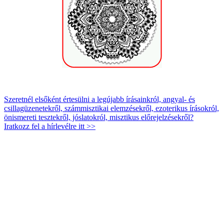
Szeretnél elsőként értesülni a legújabb írásainkról, angyal- és
csillagüzenetekről, számmisztikai elemzésekről, ezoterikus írásokról,
önismereti tesztekről, jóslatokról, misztikus előrejelzésekről?
Iratkozz fel a hírlevélre itt >>