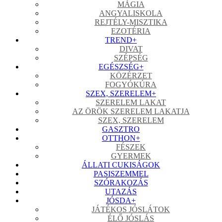
MÁGIA
ANGYALISKOLA
REJTÉLY-MISZTIKA
EZOTÉRIA
TREND
+
DIVAT
SZÉPSÉG
EGÉSZSÉG
+
KÖZÉRZET
FOGYÓKÚRA
SZEX, SZERELEM
+
SZERELEM LAKAT
AZ ÖRÖK SZERELEM LAKATJA
SZEX, SZERELEM
GASZTRO
OTTHON
+
FÉSZEK
GYERMEK
ÁLLATI CUKISÁGOK
PASISZEMMEL
SZÓRAKOZÁS
UTAZÁS
JÓSDA
+
JÁTÉKOS JÓSLÁTOK
ÉLŐ JÓSLÁS