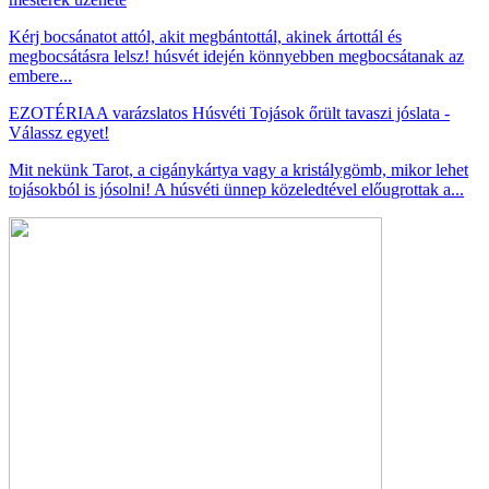
Kérj bocsánatot attól, akit megbántottál, akinek ártottál és
megbocsátásra lelsz! húsvét idején könnyebben megbocsátanak az
embere...
EZOTÉRIA
A varázslatos Húsvéti Tojások őrült tavaszi jóslata -
Válassz egyet!
Mit nekünk Tarot, a cigánykártya vagy a kristálygömb, mikor lehet
tojásokból is jósolni! A húsvéti ünnep közeledtével előugrottak a...