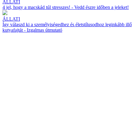
ÁLLATI
4 jel, hogy a macskád túl stresszes! - Vedd észre időben a jeleket!
ÁLLATI
Így válaszd ki a személyiségedhez és életstílusodhoz leginkább illő
kutyafajtát - Izgalmas útmutató