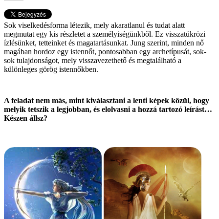
Sok viselkedésforma létezik, mely akaratlanul és tudat alatt
megmutat egy kis részletet a személyiségünkből. Ez visszatükrözi
ízlésünket, tetteinket és magatartásunkat. Jung szerint, minden nő
magában hordoz egy istennőt, pontosabban egy archetípusát, sok-
sok tulajdonságot, mely visszavezethető és megtalálható a
különleges görög istennőkben.
A feladat nem más, mint kiválasztani a lenti képek közül, hogy
melyik tetszik a legjobban, és elolvasni a hozzá tartozó leírást…
Készen állsz?