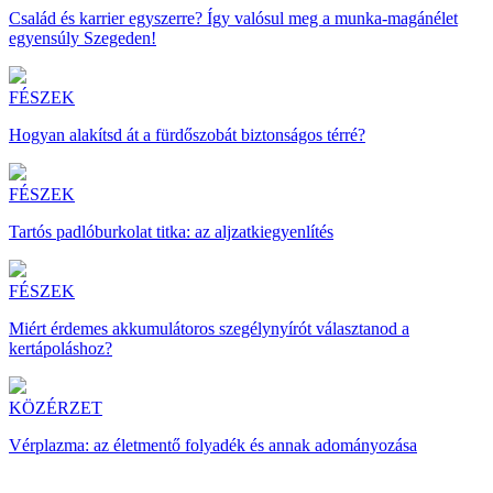
Család és karrier egyszerre? Így valósul meg a munka-magánélet
egyensúly Szegeden!
FÉSZEK
Hogyan alakítsd át a fürdőszobát biztonságos térré?
FÉSZEK
Tartós padlóburkolat titka: az aljzatkiegyenlítés
FÉSZEK
Miért érdemes akkumulátoros szegélynyírót választanod a
kertápoláshoz?
KÖZÉRZET
Vérplazma: az életmentő folyadék és annak adományozása