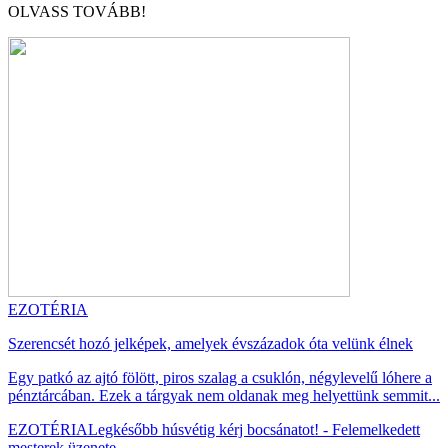
OLVASS TOVÁBB!
EZOTÉRIA
Szerencsét hozó jelképek, amelyek évszázadok óta velünk élnek
Egy patkó az ajtó fölött, piros szalag a csuklón, négylevelű lóhere a
pénztárcában. Ezek a tárgyak nem oldanak meg helyettünk semmit...
EZOTÉRIA
Legkésőbb húsvétig kérj bocsánatot! - Felemelkedett
mesterek üzenete