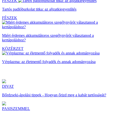
FÉSZEK
Tartós padlóburkolat titka: az aljzatkiegyenlítés
FÉSZEK
Miért érdemes akkumulátoros szegélynyírót választanod a
kertápoláshoz?
KÖZÉRZET
Vérplazma: az életmentő folyadék és annak adományozása
DIVAT
Bőrdzseki-ápolási tippek - Hogyan őrizd meg a kabát tartósságát?
PASISZEMMEL