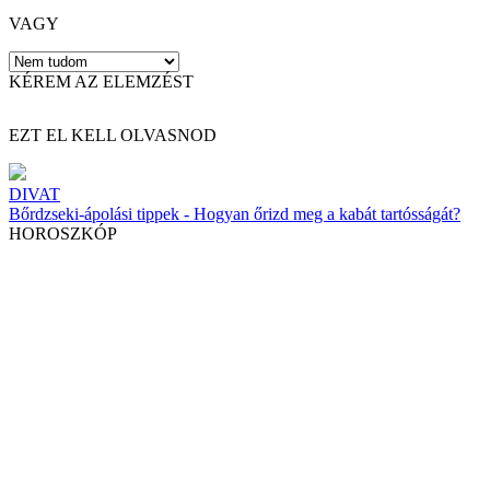
VAGY
KÉREM AZ ELEMZÉST
EZT EL KELL OLVASNOD
DIVAT
Bőrdzseki-ápolási tippek - Hogyan őrizd meg a kabát tartósságát?
HOROSZKÓP