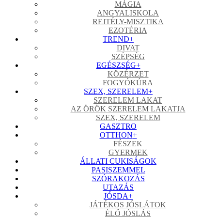
MÁGIA
ANGYALISKOLA
REJTÉLY-MISZTIKA
EZOTÉRIA
TREND
+
DIVAT
SZÉPSÉG
EGÉSZSÉG
+
KÖZÉRZET
FOGYÓKÚRA
SZEX, SZERELEM
+
SZERELEM LAKAT
AZ ÖRÖK SZERELEM LAKATJA
SZEX, SZERELEM
GASZTRO
OTTHON
+
FÉSZEK
GYERMEK
ÁLLATI CUKISÁGOK
PASISZEMMEL
SZÓRAKOZÁS
UTAZÁS
JÓSDA
+
JÁTÉKOS JÓSLÁTOK
ÉLŐ JÓSLÁS