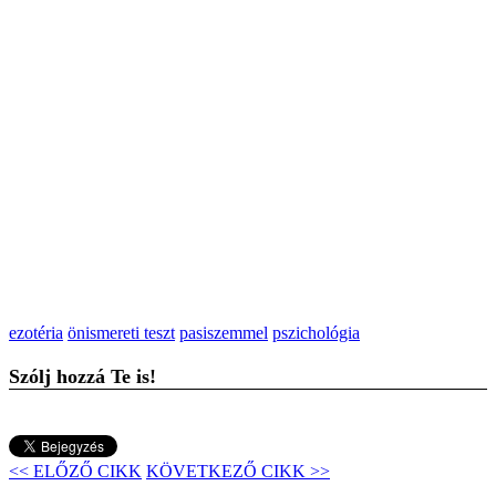
ezotéria
önismereti teszt
pasiszemmel
pszichológia
Szólj hozzá Te is!
<< ELŐZŐ CIKK
KÖVETKEZŐ CIKK >>