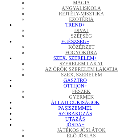
MÁGIA
ANGYALISKOLA
REJTÉLY-MISZTIKA
EZOTÉRIA
TREND
+
DIVAT
SZÉPSÉG
EGÉSZSÉG
+
KÖZÉRZET
FOGYÓKÚRA
SZEX, SZERELEM
+
SZERELEM LAKAT
AZ ÖRÖK SZERELEM LAKATJA
SZEX, SZERELEM
GASZTRO
OTTHON
+
FÉSZEK
GYERMEK
ÁLLATI CUKISÁGOK
PASISZEMMEL
SZÓRAKOZÁS
UTAZÁS
JÓSDA
+
JÁTÉKOS JÓSLÁTOK
ÉLŐ JÓSLÁS