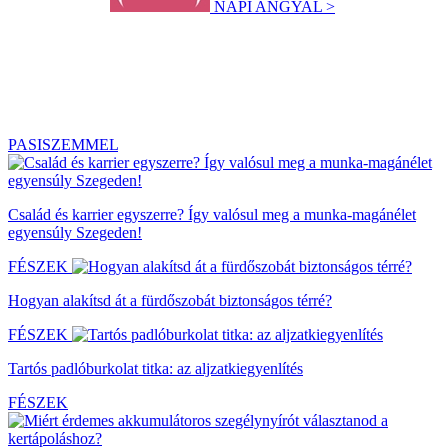
NAPI ANGYAL >
PASISZEMMEL
Család és karrier egyszerre? Így valósul meg a munka-magánélet
egyensúly Szegeden!
FÉSZEK
Hogyan alakítsd át a fürdőszobát biztonságos térré?
FÉSZEK
Tartós padlóburkolat titka: az aljzatkiegyenlítés
FÉSZEK