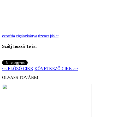
ezotéria
cigánykártya
üzenet
jóslat
Szólj hozzá Te is!
<< ELŐZŐ CIKK
KÖVETKEZŐ CIKK >>
OLVASS TOVÁBB!