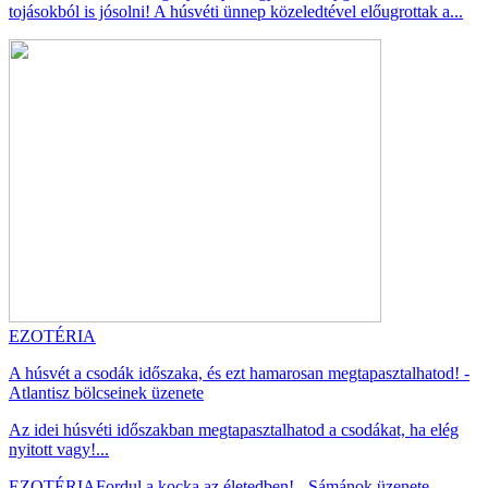
tojásokból is jósolni! A húsvéti ünnep közeledtével előugrottak a...
EZOTÉRIA
A húsvét a csodák időszaka, és ezt hamarosan megtapasztalhatod! -
Atlantisz bölcseinek üzenete
Az idei húsvéti időszakban megtapasztalhatod a csodákat, ha elég
nyitott vagy!...
EZOTÉRIA
Fordul a kocka az életedben! - Sámánok üzenete