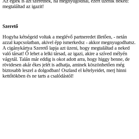
Az égiek is azt szeretnék, ha megnyugodnál, ezért üzenik neked:
megtaláltad az igazit!
Szerető
Hogyha kétségeid voltak a meglévő partneredet illetően, - netán
azzal kapcsolatban, akivel épp ismerkedsz - akkor megnyugodhatsz.
A cigánykártya Szerető lapja azt üzeni, hogy megtaláltad a neked
való társat! Ő lehet a lelki társad, az igazi, akire a szíved mélyén
vágytál. Talán már eddig is okot adott arra, hogy higgy benne, de
rövidesen akár ékes jelét is adhatja, aminek köszönhetően még
biztosabb leszel a dolgodban! Oszlasd el kételyeidet, merj hinni
kettőtökben és ne tarts a csalódástól!