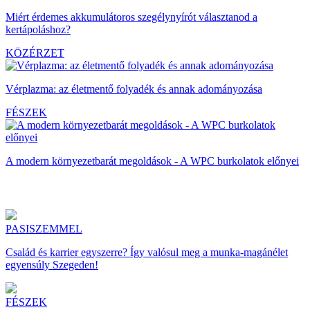
Miért érdemes akkumulátoros szegélynyírót választanod a
kertápoláshoz?
KÖZÉRZET
Vérplazma: az életmentő folyadék és annak adományozása
FÉSZEK
A modern környezetbarát megoldások - A WPC burkolatok előnyei
PASISZEMMEL
Család és karrier egyszerre? Így valósul meg a munka-magánélet
egyensúly Szegeden!
FÉSZEK