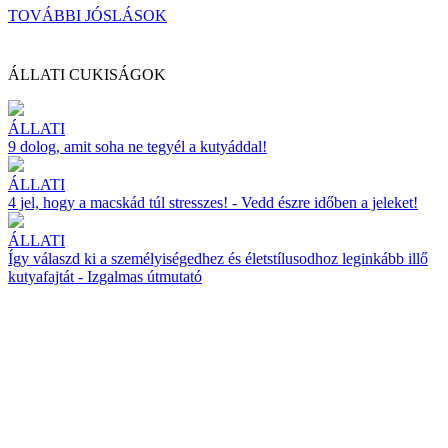
TOVÁBBI JÓSLÁSOK
ÁLLATI CUKISÁGOK
ÁLLATI
9 dolog, amit soha ne tegyél a kutyáddal!
ÁLLATI
4 jel, hogy a macskád túl stresszes! - Vedd észre időben a jeleket!
ÁLLATI
Így válaszd ki a személyiségedhez és életstílusodhoz leginkább illő
kutyafajtát - Izgalmas útmutató