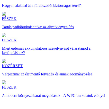
Hogyan alakítsd át a fürdőszobát biztonságos térré?
FÉSZEK
Tartós padlóburkolat titka: az aljzatkiegyenlítés
FÉSZEK
Miért érdemes akkumulátoros szegélynyírót választanod a
kertápoláshoz?
KÖZÉRZET
Vérplazma: az életmentő folyadék és annak adományozása
FÉSZEK
A modern környezetbarát megoldások - A WPC burkolatok előnyei