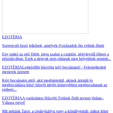
EZOTÉRIA
Szerencsét hozó jelképek, amelyek évszázadok óta velünk élnek
Egy patkó az ajtó fölött, piros szalag a csuklón, négylevelű lóhere a
pénztárcában. Ezek a tárgyak nem oldanak meg helyettünk semmit...
EZOTÉRIA
Legkésőbb húsvétig kérj bocsánatot! - Felemelkedett
mesterek üzenete
Kérj bocsánatot attól, akit megbántottál, akinek ártottál és
megbocsátásra lelsz! húsvét idején könnyebben megbocsátanak az
embere...
EZOTÉRIA
A varázslatos Húsvéti Tojások őrült tavaszi jóslata -
Válassz egyet!
Mit nekünk Tarot, a cigánykártya vagy a kristálygömb, mikor lehet