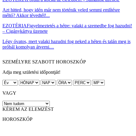
Azt hitted, hogy idén már nem történik veled semmi említésre
méltó? Akkor tévedtél!...
EZOTÉRIA
Figyelmeztetés a hétre: valaki a szemedbe fog hazudni!
– Cigánykártya üzenete
Légy óvatos, mert valaki hazudni fog neked a héten és talán meg is
próbál komolyan átverni....
SZEMÉLYRE SZABOTT HOROSZKÓP
Adja meg születési időpontját!
VAGY
KÉREM AZ ELEMZÉST
HOROSZKÓP