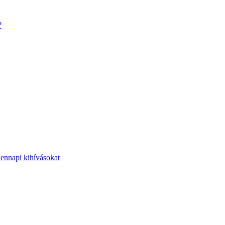
?
dennapi kihívásokat