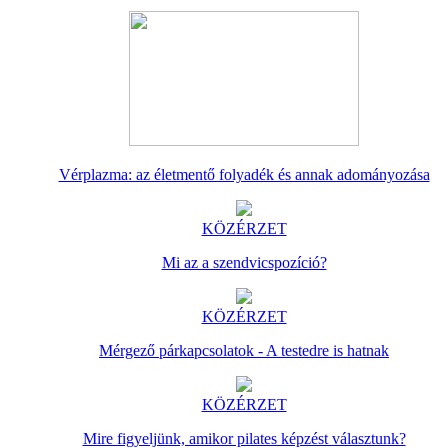
Vérplazma: az életmentő folyadék és annak adományozása
KÖZÉRZET
Mi az a szendvicspozíció?
KÖZÉRZET
Mérgező párkapcsolatok - A testedre is hatnak
KÖZÉRZET
Mire figyeljünk, amikor pilates képzést választunk?