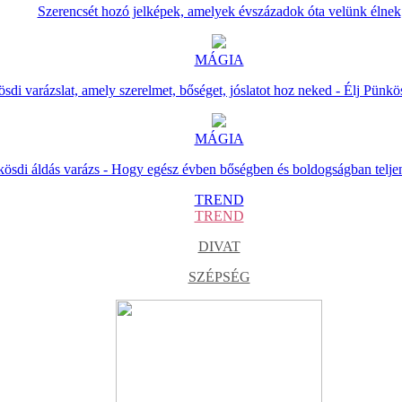
Szerencsét hozó jelképek, amelyek évszázadok óta velünk élnek
MÁGIA
sdi varázslat, amely szerelmet, bőséget, jóslatot hoz neked - Élj Pünkö
MÁGIA
ösdi áldás varázs - Hogy egész évben bőségben és boldogságban telje
TREND
TREND
DIVAT
SZÉPSÉG