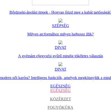
Bőrdzseki-ápolási tippek - Hogyan őrizd meg a kabát tartósságát
SZÉPSÉG
Milyen arcformához milyen hajhossz illik?
DIVAT
A gyémánt eljegyzési gyűrű mindig tökéletes választás
DIVAT
 modern női karóra? Intelligens funkciók, amelyek megkönnyítik a min
EGÉSZSÉG
EGÉSZSÉG
KÖZÉRZET
FOGYÓKÚRA