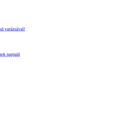
sd varázsával!
nek napjaid