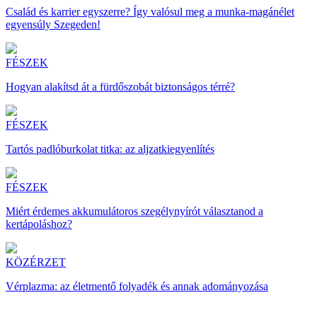
Család és karrier egyszerre? Így valósul meg a munka-magánélet
egyensúly Szegeden!
FÉSZEK
Hogyan alakítsd át a fürdőszobát biztonságos térré?
FÉSZEK
Tartós padlóburkolat titka: az aljzatkiegyenlítés
FÉSZEK
Miért érdemes akkumulátoros szegélynyírót választanod a
kertápoláshoz?
KÖZÉRZET
Vérplazma: az életmentő folyadék és annak adományozása