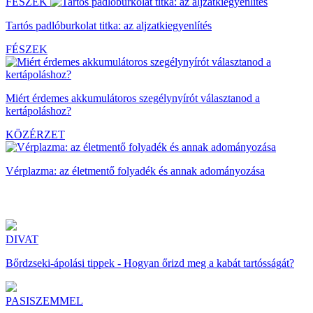
FÉSZEK
Tartós padlóburkolat titka: az aljzatkiegyenlítés
FÉSZEK
Miért érdemes akkumulátoros szegélynyírót választanod a
kertápoláshoz?
KÖZÉRZET
Vérplazma: az életmentő folyadék és annak adományozása
DIVAT
Bőrdzseki-ápolási tippek - Hogyan őrizd meg a kabát tartósságát?
PASISZEMMEL