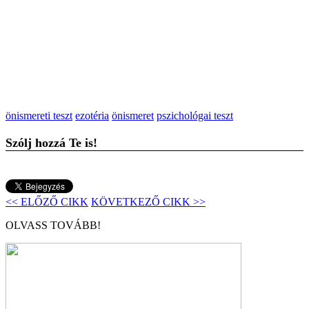
önismereti teszt
ezotéria
önismeret
pszichológai teszt
Szólj hozzá Te is!
<< ELŐZŐ CIKK
KÖVETKEZŐ CIKK >>
OLVASS TOVÁBB!