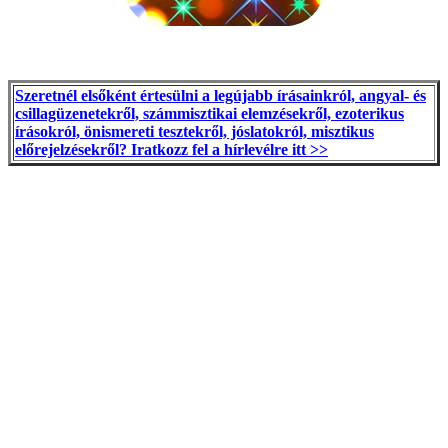
Szeretnél elsőként értesülni a legújabb írásainkról, angyal- és
csillagüzenetekről, számmisztikai elemzésekről, ezoterikus
írásokról, önismereti tesztekről, jóslatokról, misztikus
előrejelzésekről? Iratkozz fel a hírlevélre itt >>