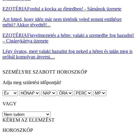
EZOTÉRIA
Fordul a kocka az életedben! - Sámánok üzenete
Azt hitted, hogy idén már nem történik veled semmi említésre
méltó? Akkor tévedtél!...
EZOTÉRIA
Figyelmeztetés a hétre: valaki a szemedbe fog hazudni!
– Cigánykártya üzenete
Légy óvatos, mert valaki hazudni fog neked a héten és talán meg is
próbál komolyan átverni....
SZEMÉLYRE SZABOTT HOROSZKÓP
Adja meg születési időpontját!
VAGY
KÉREM AZ ELEMZÉST
HOROSZKÓP