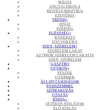
MÁGIA
ANGYALISKOLA
REJTÉLY-MISZTIKA
EZOTÉRIA
TREND
+
DIVAT
SZÉPSÉG
EGÉSZSÉG
+
KÖZÉRZET
FOGYÓKÚRA
SZEX, SZERELEM
+
SZERELEM LAKAT
AZ ÖRÖK SZERELEM LAKATJA
SZEX, SZERELEM
GASZTRO
OTTHON
+
FÉSZEK
GYERMEK
ÁLLATI CUKISÁGOK
PASISZEMMEL
SZÓRAKOZÁS
UTAZÁS
JÓSDA
+
JÁTÉKOS JÓSLÁTOK
ÉLŐ JÓSLÁS