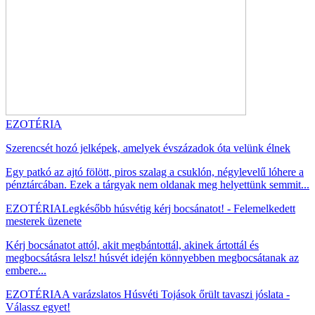
EZOTÉRIA
Szerencsét hozó jelképek, amelyek évszázadok óta velünk élnek
Egy patkó az ajtó fölött, piros szalag a csuklón, négylevelű lóhere a
pénztárcában. Ezek a tárgyak nem oldanak meg helyettünk semmit...
EZOTÉRIA
Legkésőbb húsvétig kérj bocsánatot! - Felemelkedett
mesterek üzenete
Kérj bocsánatot attól, akit megbántottál, akinek ártottál és
megbocsátásra lelsz! húsvét idején könnyebben megbocsátanak az
embere...
EZOTÉRIA
A varázslatos Húsvéti Tojások őrült tavaszi jóslata -
Válassz egyet!