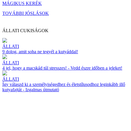
MÁGIKUS KERÉK
TOVÁBBI JÓSLÁSOK
ÁLLATI CUKISÁGOK
ÁLLATI
9 dolog, amit soha ne tegyél a kutyáddal!
ÁLLATI
4 jel, hogy a macskád túl stresszes! - Vedd észre időben a jeleket!
ÁLLATI
Így válaszd ki a személyiségedhez és életstílusodhoz leginkább illő
kutyafajtát - Izgalmas útmutató