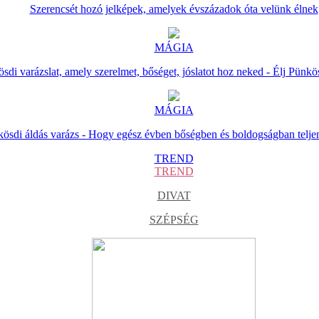
Szerencsét hozó jelképek, amelyek évszázadok óta velünk élnek
MÁGIA
sdi varázslat, amely szerelmet, bőséget, jóslatot hoz neked - Élj Pünkö
MÁGIA
ösdi áldás varázs - Hogy egész évben bőségben és boldogságban telje
TREND
TREND
DIVAT
SZÉPSÉG