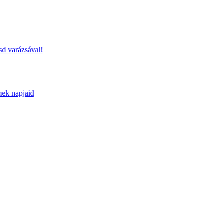
sd varázsával!
nek napjaid