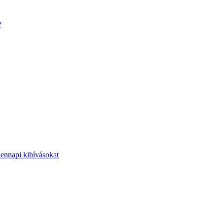
?
dennapi kihívásokat