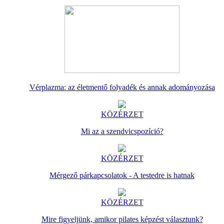
Vérplazma: az életmentő folyadék és annak adományozása
KÖZÉRZET
Mi az a szendvicspozíció?
KÖZÉRZET
Mérgező párkapcsolatok - A testedre is hatnak
KÖZÉRZET
Mire figyeljünk, amikor pilates képzést választunk?