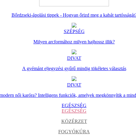
Bőrdzseki-ápolási tippek - Hogyan őrizd meg a kabát tartósságát
SZÉPSÉG
Milyen arcformához milyen hajhossz illik?
DIVAT
A gyémánt eljegyzési gyűrű mindig tökéletes választás
DIVAT
 modern női karóra? Intelligens funkciók, amelyek megkönnyítik a min
EGÉSZSÉG
EGÉSZSÉG
KÖZÉRZET
FOGYÓKÚRA