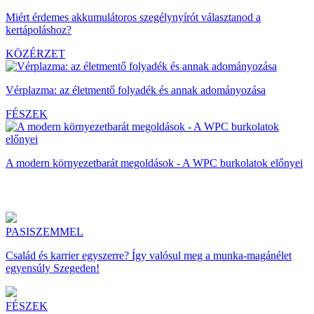
Miért érdemes akkumulátoros szegélynyírót választanod a
kertápoláshoz?
KÖZÉRZET
Vérplazma: az életmentő folyadék és annak adományozása
FÉSZEK
A modern környezetbarát megoldások - A WPC burkolatok előnyei
PASISZEMMEL
Család és karrier egyszerre? Így valósul meg a munka-magánélet
egyensúly Szegeden!
FÉSZEK