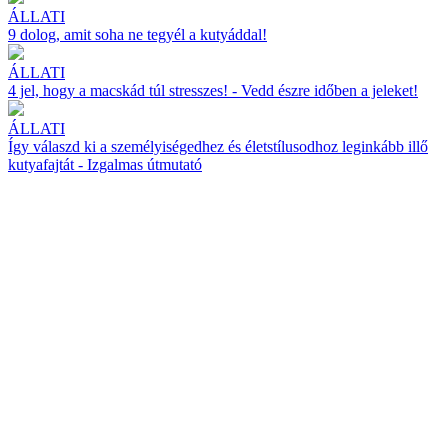
ÁLLATI
9 dolog, amit soha ne tegyél a kutyáddal!
ÁLLATI
4 jel, hogy a macskád túl stresszes! - Vedd észre időben a jeleket!
ÁLLATI
Így válaszd ki a személyiségedhez és életstílusodhoz leginkább illő
kutyafajtát - Izgalmas útmutató