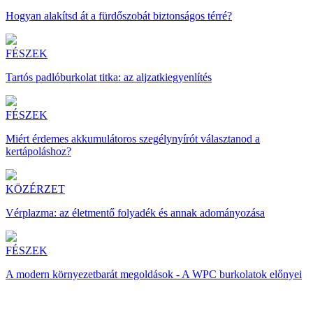
Hogyan alakítsd át a fürdőszobát biztonságos térré?
FÉSZEK
Tartós padlóburkolat titka: az aljzatkiegyenlítés
FÉSZEK
Miért érdemes akkumulátoros szegélynyírót választanod a
kertápoláshoz?
KÖZÉRZET
Vérplazma: az életmentő folyadék és annak adományozása
FÉSZEK
A modern környezetbarát megoldások - A WPC burkolatok előnyei