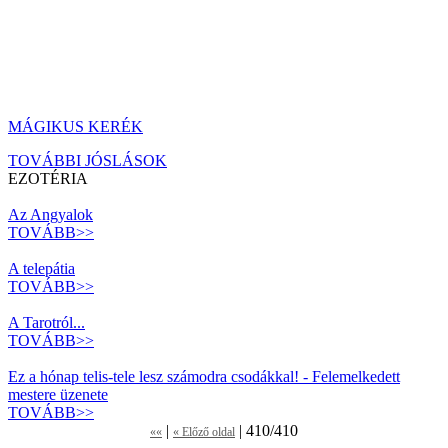
MÁGIKUS KERÉK
TOVÁBBI JÓSLÁSOK
EZOTÉRIA
Az Angyalok
TOVÁBB>>
A telepátia
TOVÁBB>>
A Tarotról...
TOVÁBB>>
Ez a hónap telis-tele lesz számodra csodákkal! - Felemelkedett
mestere üzenete
TOVÁBB>>
|
| 410/410
««
« Előző oldal