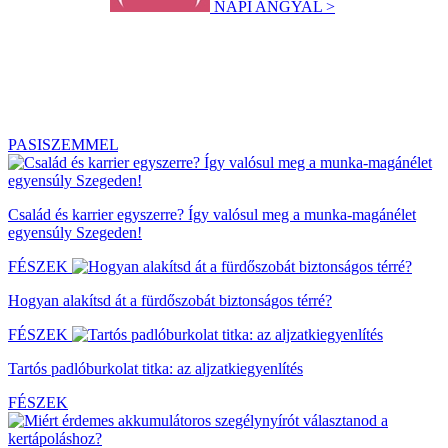
NAPI ANGYAL >
PASISZEMMEL
Család és karrier egyszerre? Így valósul meg a munka-magánélet
egyensúly Szegeden!
FÉSZEK
Hogyan alakítsd át a fürdőszobát biztonságos térré?
FÉSZEK
Tartós padlóburkolat titka: az aljzatkiegyenlítés
FÉSZEK