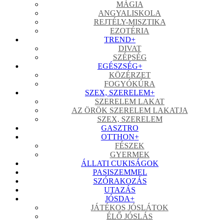
MÁGIA
ANGYALISKOLA
REJTÉLY-MISZTIKA
EZOTÉRIA
TREND
+
DIVAT
SZÉPSÉG
EGÉSZSÉG
+
KÖZÉRZET
FOGYÓKÚRA
SZEX, SZERELEM
+
SZERELEM LAKAT
AZ ÖRÖK SZERELEM LAKATJA
SZEX, SZERELEM
GASZTRO
OTTHON
+
FÉSZEK
GYERMEK
ÁLLATI CUKISÁGOK
PASISZEMMEL
SZÓRAKOZÁS
UTAZÁS
JÓSDA
+
JÁTÉKOS JÓSLÁTOK
ÉLŐ JÓSLÁS