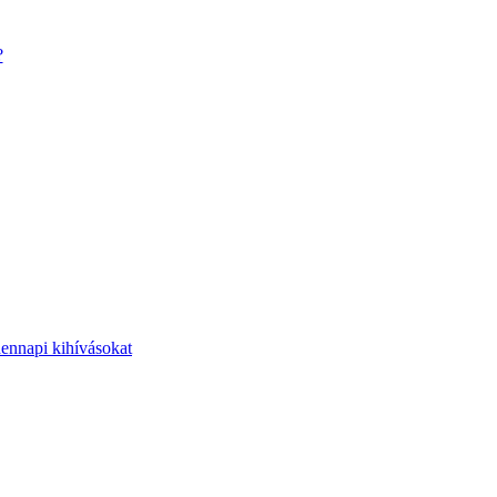
?
dennapi kihívásokat