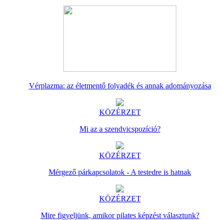
Vérplazma: az életmentő folyadék és annak adományozása
KÖZÉRZET
Mi az a szendvicspozíció?
KÖZÉRZET
Mérgező párkapcsolatok - A testedre is hatnak
KÖZÉRZET
Mire figyeljünk, amikor pilates képzést választunk?