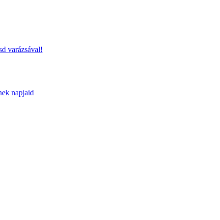
sd varázsával!
nek napjaid