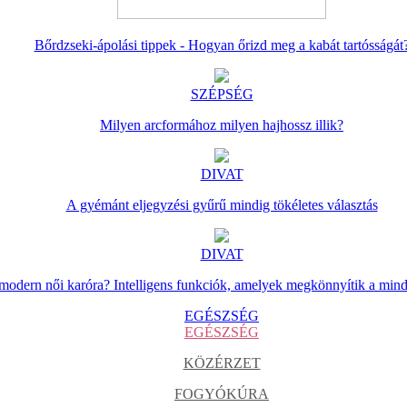
Bőrdzseki-ápolási tippek - Hogyan őrizd meg a kabát tartósságát
SZÉPSÉG
Milyen arcformához milyen hajhossz illik?
DIVAT
A gyémánt eljegyzési gyűrű mindig tökéletes választás
DIVAT
 modern női karóra? Intelligens funkciók, amelyek megkönnyítik a min
EGÉSZSÉG
EGÉSZSÉG
KÖZÉRZET
FOGYÓKÚRA