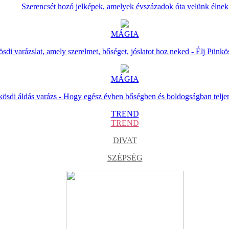
Szerencsét hozó jelképek, amelyek évszázadok óta velünk élnek
MÁGIA
sdi varázslat, amely szerelmet, bőséget, jóslatot hoz neked - Élj Pünkö
MÁGIA
ösdi áldás varázs - Hogy egész évben bőségben és boldogságban telje
TREND
TREND
DIVAT
SZÉPSÉG