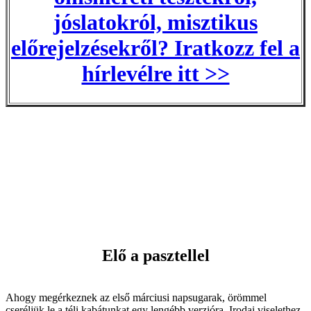
jóslatokról, misztikus
előrejelzésekről? Iratkozz fel a
hírlevélre itt >>
Elő a pasztellel
Ahogy megérkeznek az első márciusi napsugarak, örömmel
cseréljük le a téli kabátunkat egy lengébb verzióra. Irodai viselethez