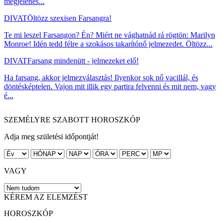
megjelenés...
DIVAT
Öltözz szexisen Farsangra!
Te mi leszel Farsangon? Én? Miért ne vághatnád rá rögtön: Marilyn
Monroe! Idén tedd félre a szokásos takarítónő jelmezedet. Öltözz...
DIVAT
Farsang mindenütt - jelmezeket elő!
Ha farsang, akkor jelmezválasztás! Ilyenkor sok nő vacillál, és
döntésképtelen. Vajon mit illik egy partira felvenni és mit nem, vagy
é...
SZEMÉLYRE SZABOTT HOROSZKÓP
Adja meg születési időpontját!
VAGY
KÉREM AZ ELEMZÉST
HOROSZKÓP