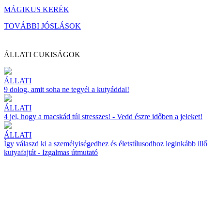
MÁGIKUS KERÉK
TOVÁBBI JÓSLÁSOK
ÁLLATI CUKISÁGOK
ÁLLATI
9 dolog, amit soha ne tegyél a kutyáddal!
ÁLLATI
4 jel, hogy a macskád túl stresszes! - Vedd észre időben a jeleket!
ÁLLATI
Így válaszd ki a személyiségedhez és életstílusodhoz leginkább illő
kutyafajtát - Izgalmas útmutató