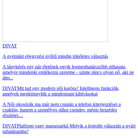
DIVAT
A gyémánt eljegyzési gyűrű mindig tökéletes választás
A lánykérés egy pár életének egyik legmeghatározóbb pillanata,
amelyre mindenki emlékezni szeretne - szinte nincs olyan nő, aki ne
álm...
DIVAT
Mit tud egy modern női karóra? Intelligens funkciók,
amelyek megkönnyítik a mindennapi kihívásokat
A Női okosórák ma már nem csupán a telefon kiterjesztései a
csuklón, hanem a személyes stílus csendes, mégis beszédes
részletei....
DIVAT
Platform vagy magassarkú Melyik a legjobb választás a nyári
ruhatáramba?