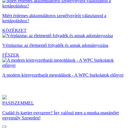
Miért érdemes akkumulátoros szegélynyírót választanod a
kertápoláshoz?
KÖZÉRZET
Vérplazma: az életmentő folyadék és annak adományozása
FÉSZEK
A modern környezetbarát megoldások - A WPC burkolatok előnyei
PASISZEMMEL
Család és karrier egyszerre? Így valósul meg a munka-magánélet
egyensúly Szegeden!