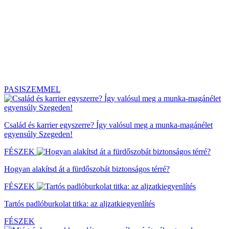
PASISZEMMEL
Család és karrier egyszerre? Így valósul meg a munka-magánélet
egyensúly Szegeden!
FÉSZEK
Hogyan alakítsd át a fürdőszobát biztonságos térré?
FÉSZEK
Tartós padlóburkolat titka: az aljzatkiegyenlítés
FÉSZEK