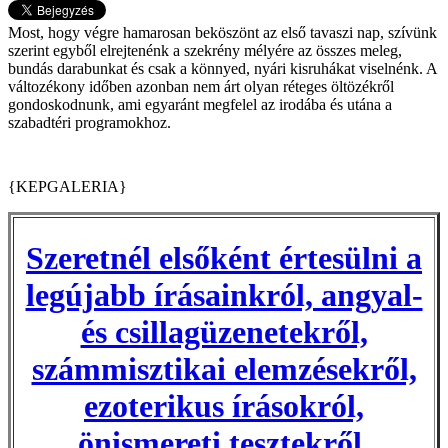
Most, hogy végre hamarosan beköszönt az első tavaszi nap, szívünk
szerint egyből elrejtenénk a szekrény mélyére az összes meleg,
bundás darabunkat és csak a könnyed, nyári kisruhákat viselnénk. A
változékony időben azonban nem árt olyan réteges öltözékről
gondoskodnunk, ami egyaránt megfelel az irodába és utána a
szabadtéri programokhoz.
{KEPGALERIA}
Szeretnél elsőként értesülni a
legújabb írásainkról, angyal-
és csillagüzenetekről,
számmisztikai elemzésekről,
ezoterikus írásokról,
önismereti tesztekről,