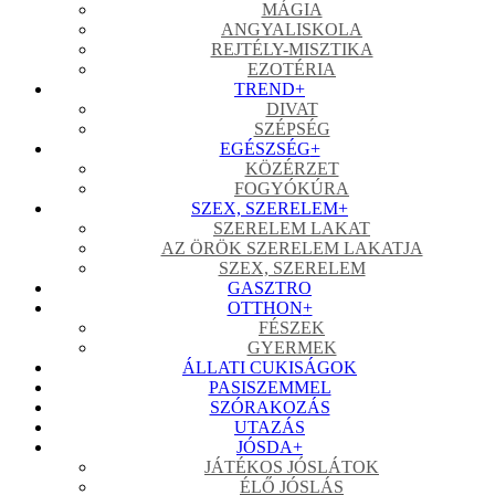
MÁGIA
ANGYALISKOLA
REJTÉLY-MISZTIKA
EZOTÉRIA
TREND
+
DIVAT
SZÉPSÉG
EGÉSZSÉG
+
KÖZÉRZET
FOGYÓKÚRA
SZEX, SZERELEM
+
SZERELEM LAKAT
AZ ÖRÖK SZERELEM LAKATJA
SZEX, SZERELEM
GASZTRO
OTTHON
+
FÉSZEK
GYERMEK
ÁLLATI CUKISÁGOK
PASISZEMMEL
SZÓRAKOZÁS
UTAZÁS
JÓSDA
+
JÁTÉKOS JÓSLÁTOK
ÉLŐ JÓSLÁS