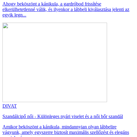
Ahogy beköszönt a kánikula, a gardróbod frissítése
elkerülhetetlenné válik, és ilyenkor a lábbeli kiválasztása jelenti az
egyik legn...
DIVAT
Szandálcipő női - Különleges nyári viselet és a női bőr szandál
Amikor beköszönt a kánikula, mindannyian olyan lábbelire
vágyunk, amely egyszerre biztosít maximális szellőzést és elegáns