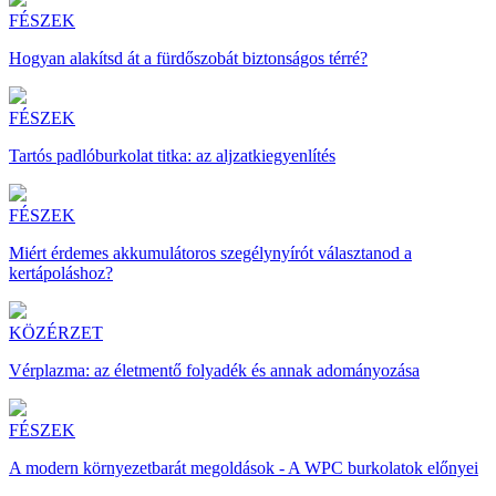
FÉSZEK
Hogyan alakítsd át a fürdőszobát biztonságos térré?
FÉSZEK
Tartós padlóburkolat titka: az aljzatkiegyenlítés
FÉSZEK
Miért érdemes akkumulátoros szegélynyírót választanod a
kertápoláshoz?
KÖZÉRZET
Vérplazma: az életmentő folyadék és annak adományozása
FÉSZEK
A modern környezetbarát megoldások - A WPC burkolatok előnyei