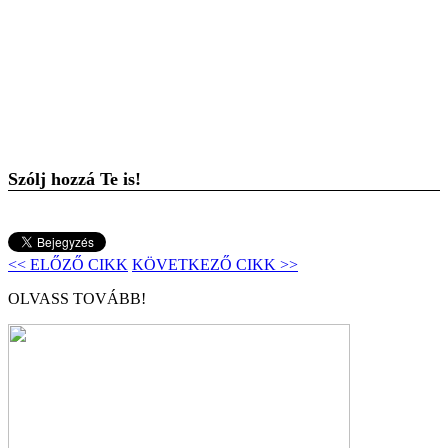
Szólj hozzá Te is!
<< ELŐZŐ CIKK
KÖVETKEZŐ CIKK >>
OLVASS TOVÁBB!