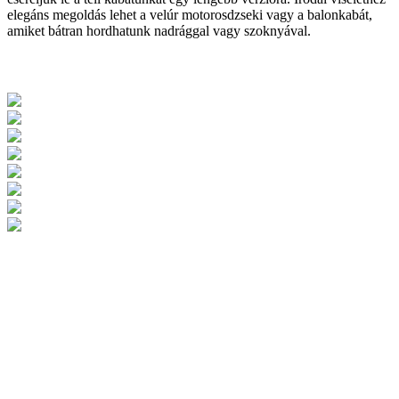
elegáns megoldás lehet a velúr motorosdzseki vagy a balonkabát,
amiket bátran hordhatunk nadrággal vagy szoknyával.