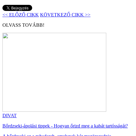
<< ELŐZŐ CIKK
KÖVETKEZŐ CIKK >>
OLVASS TOVÁBB!
DIVAT
Bőrdzseki-ápolási tippek - Hogyan őrizd meg a kabát tartósságát?