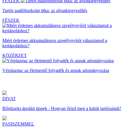
FÉSZEK
Tartós padlóburkolat titka: az aljzatkiegyenlítés
FÉSZEK
Miért érdemes akkumulátoros szegélynyírót választanod a
kertápoláshoz?
KÖZÉRZET
Vérplazma: az életmentő folyadék és annak adományozása
DIVAT
Bőrdzseki-ápolási tippek - Hogyan őrizd meg a kabát tartósságát?
PASISZEMMEL