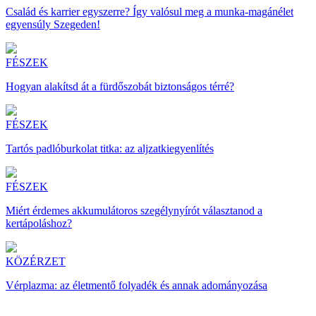
Család és karrier egyszerre? Így valósul meg a munka-magánélet
egyensúly Szegeden!
FÉSZEK
Hogyan alakítsd át a fürdőszobát biztonságos térré?
FÉSZEK
Tartós padlóburkolat titka: az aljzatkiegyenlítés
FÉSZEK
Miért érdemes akkumulátoros szegélynyírót választanod a
kertápoláshoz?
KÖZÉRZET
Vérplazma: az életmentő folyadék és annak adományozása