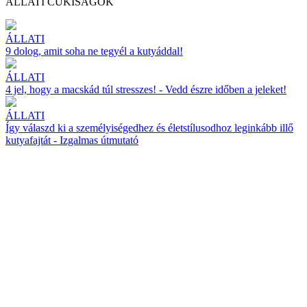
ÁLLATI CUKISÁGOK
ÁLLATI
9 dolog, amit soha ne tegyél a kutyáddal!
ÁLLATI
4 jel, hogy a macskád túl stresszes! - Vedd észre időben a jeleket!
ÁLLATI
Így válaszd ki a személyiségedhez és életstílusodhoz leginkább illő
kutyafajtát - Izgalmas útmutató