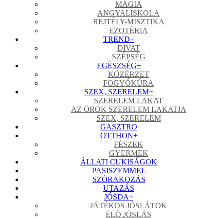
MÁGIA
ANGYALISKOLA
REJTÉLY-MISZTIKA
EZOTÉRIA
TREND
+
DIVAT
SZÉPSÉG
EGÉSZSÉG
+
KÖZÉRZET
FOGYÓKÚRA
SZEX, SZERELEM
+
SZERELEM LAKAT
AZ ÖRÖK SZERELEM LAKATJA
SZEX, SZERELEM
GASZTRO
OTTHON
+
FÉSZEK
GYERMEK
ÁLLATI CUKISÁGOK
PASISZEMMEL
SZÓRAKOZÁS
UTAZÁS
JÓSDA
+
JÁTÉKOS JÓSLÁTOK
ÉLŐ JÓSLÁS