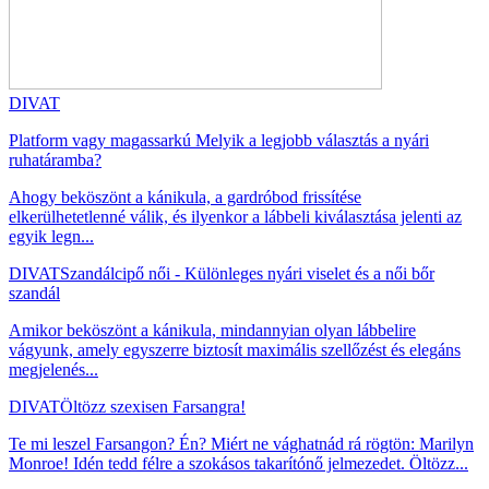
DIVAT
Platform vagy magassarkú Melyik a legjobb választás a nyári
ruhatáramba?
Ahogy beköszönt a kánikula, a gardróbod frissítése
elkerülhetetlenné válik, és ilyenkor a lábbeli kiválasztása jelenti az
egyik legn...
DIVAT
Szandálcipő női - Különleges nyári viselet és a női bőr
szandál
Amikor beköszönt a kánikula, mindannyian olyan lábbelire
vágyunk, amely egyszerre biztosít maximális szellőzést és elegáns
megjelenés...
DIVAT
Öltözz szexisen Farsangra!
Te mi leszel Farsangon? Én? Miért ne vághatnád rá rögtön: Marilyn
Monroe! Idén tedd félre a szokásos takarítónő jelmezedet. Öltözz...