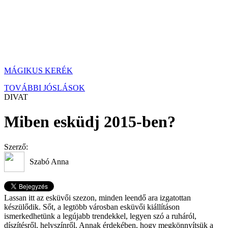
MÁGIKUS KERÉK
TOVÁBBI JÓSLÁSOK
DIVAT
Miben esküdj 2015-ben?
Szerző:
Szabó Anna
Lassan itt az esküvői szezon, minden leendő ara izgatottan
készülődik. Sőt, a legtöbb városban esküvői kiállításon
ismerkedhetünk a legújabb trendekkel, legyen szó a ruháról,
díszítésről, helyszínről. Annak érdekében, hogy megkönnyítsük a