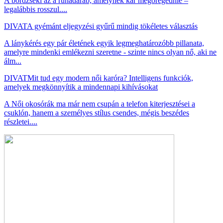
A bőrdzseki az a ruhadarab, amelynek kár megöregednie –
legalábbis rosszul....
DIVAT
A gyémánt eljegyzési gyűrű mindig tökéletes választás
A lánykérés egy pár életének egyik legmeghatározóbb pillanata,
amelyre mindenki emlékezni szeretne - szinte nincs olyan nő, aki ne
álm...
DIVAT
Mit tud egy modern női karóra? Intelligens funkciók,
amelyek megkönnyítik a mindennapi kihívásokat
A Női okosórák ma már nem csupán a telefon kiterjesztései a
csuklón, hanem a személyes stílus csendes, mégis beszédes
részletei....