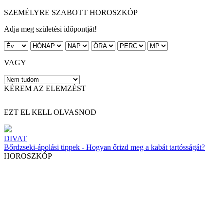
SZEMÉLYRE SZABOTT HOROSZKÓP
Adja meg születési időpontját!
VAGY
KÉREM AZ ELEMZÉST
EZT EL KELL OLVASNOD
DIVAT
Bőrdzseki-ápolási tippek - Hogyan őrizd meg a kabát tartósságát?
HOROSZKÓP