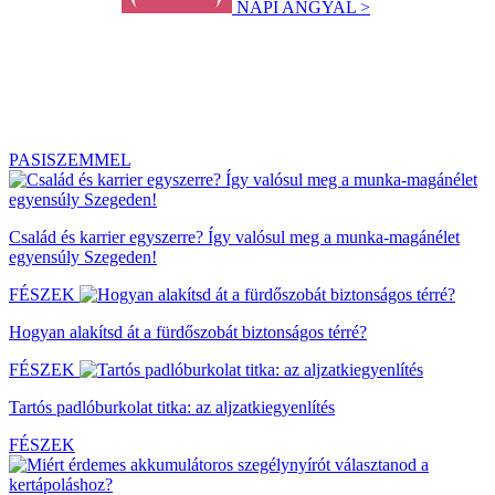
NAPI ANGYAL >
PASISZEMMEL
Család és karrier egyszerre? Így valósul meg a munka-magánélet
egyensúly Szegeden!
FÉSZEK
Hogyan alakítsd át a fürdőszobát biztonságos térré?
FÉSZEK
Tartós padlóburkolat titka: az aljzatkiegyenlítés
FÉSZEK