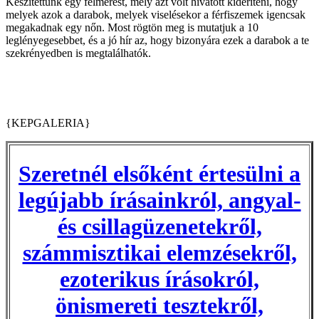
Készítettünk egy felmérést, mely azt volt hivatott kideríteni, hogy
melyek azok a darabok, melyek viselésekor a férfiszemek igencsak
megakadnak egy nőn. Most rögtön meg is mutatjuk a 10
leglényegesebbet, és a jó hír az, hogy bizonyára ezek a darabok a te
szekrényedben is megtalálhatók.
{KEPGALERIA}
Szeretnél elsőként értesülni a
legújabb írásainkról, angyal-
és csillagüzenetekről,
számmisztikai elemzésekről,
ezoterikus írásokról,
önismereti tesztekről,