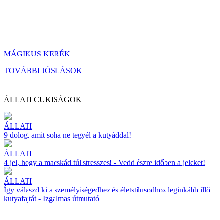
MÁGIKUS KERÉK
TOVÁBBI JÓSLÁSOK
ÁLLATI CUKISÁGOK
ÁLLATI
9 dolog, amit soha ne tegyél a kutyáddal!
ÁLLATI
4 jel, hogy a macskád túl stresszes! - Vedd észre időben a jeleket!
ÁLLATI
Így válaszd ki a személyiségedhez és életstílusodhoz leginkább illő
kutyafajtát - Izgalmas útmutató