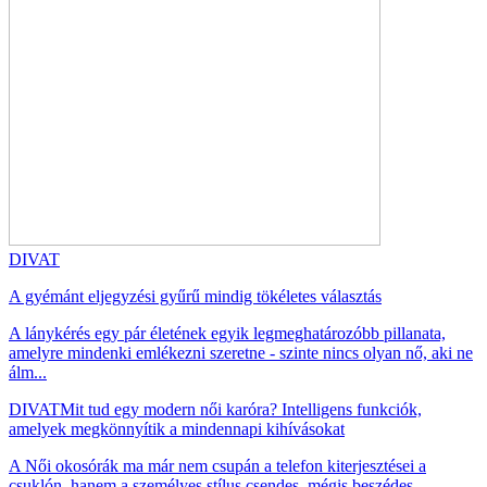
DIVAT
A gyémánt eljegyzési gyűrű mindig tökéletes választás
A lánykérés egy pár életének egyik legmeghatározóbb pillanata,
amelyre mindenki emlékezni szeretne - szinte nincs olyan nő, aki ne
álm...
DIVAT
Mit tud egy modern női karóra? Intelligens funkciók,
amelyek megkönnyítik a mindennapi kihívásokat
A Női okosórák ma már nem csupán a telefon kiterjesztései a
csuklón, hanem a személyes stílus csendes, mégis beszédes