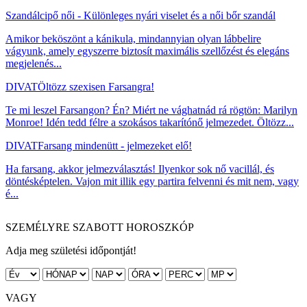
Szandálcipő női - Különleges nyári viselet és a női bőr szandál
Amikor beköszönt a kánikula, mindannyian olyan lábbelire
vágyunk, amely egyszerre biztosít maximális szellőzést és elegáns
megjelenés...
DIVAT
Öltözz szexisen Farsangra!
Te mi leszel Farsangon? Én? Miért ne vághatnád rá rögtön: Marilyn
Monroe! Idén tedd félre a szokásos takarítónő jelmezedet. Öltözz...
DIVAT
Farsang mindenütt - jelmezeket elő!
Ha farsang, akkor jelmezválasztás! Ilyenkor sok nő vacillál, és
döntésképtelen. Vajon mit illik egy partira felvenni és mit nem, vagy
é...
SZEMÉLYRE SZABOTT HOROSZKÓP
Adja meg születési időpontját!
VAGY