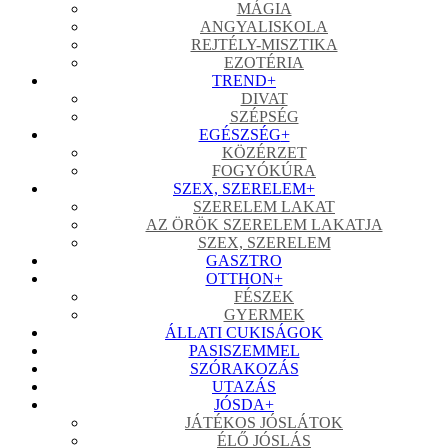
MÁGIA
ANGYALISKOLA
REJTÉLY-MISZTIKA
EZOTÉRIA
TREND
+
DIVAT
SZÉPSÉG
EGÉSZSÉG
+
KÖZÉRZET
FOGYÓKÚRA
SZEX, SZERELEM
+
SZERELEM LAKAT
AZ ÖRÖK SZERELEM LAKATJA
SZEX, SZERELEM
GASZTRO
OTTHON
+
FÉSZEK
GYERMEK
ÁLLATI CUKISÁGOK
PASISZEMMEL
SZÓRAKOZÁS
UTAZÁS
JÓSDA
+
JÁTÉKOS JÓSLÁTOK
ÉLŐ JÓSLÁS