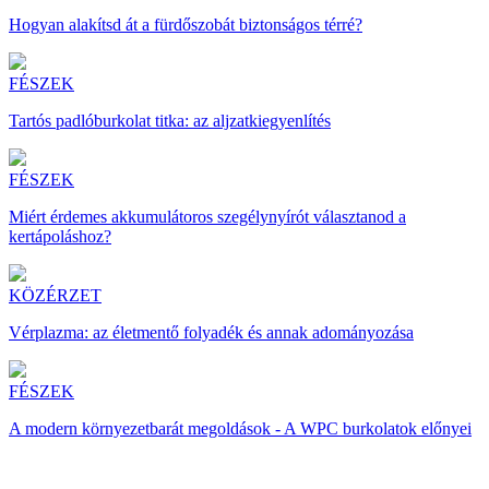
Hogyan alakítsd át a fürdőszobát biztonságos térré?
FÉSZEK
Tartós padlóburkolat titka: az aljzatkiegyenlítés
FÉSZEK
Miért érdemes akkumulátoros szegélynyírót választanod a
kertápoláshoz?
KÖZÉRZET
Vérplazma: az életmentő folyadék és annak adományozása
FÉSZEK
A modern környezetbarát megoldások - A WPC burkolatok előnyei