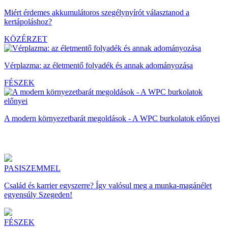
Miért érdemes akkumulátoros szegélynyírót választanod a
kertápoláshoz?
KÖZÉRZET
Vérplazma: az életmentő folyadék és annak adományozása
FÉSZEK
A modern környezetbarát megoldások - A WPC burkolatok előnyei
PASISZEMMEL
Család és karrier egyszerre? Így valósul meg a munka-magánélet
egyensúly Szegeden!
FÉSZEK