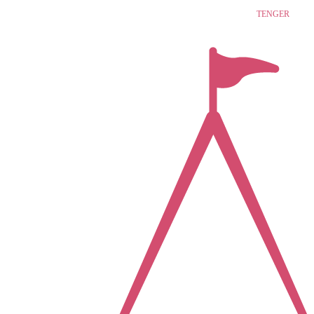
nya
TENGER
albánia
tenge
ksamil