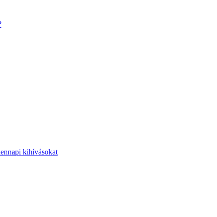
?
dennapi kihívásokat