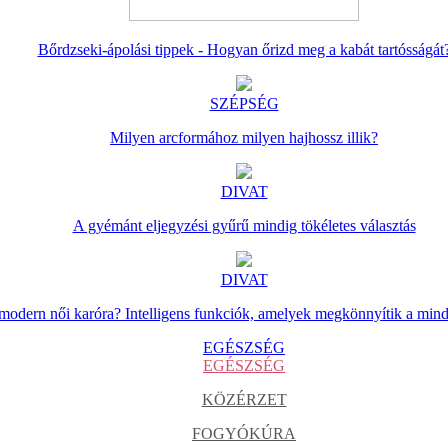
Bőrdzseki-ápolási tippek - Hogyan őrizd meg a kabát tartósságát
SZÉPSÉG
Milyen arcformához milyen hajhossz illik?
DIVAT
A gyémánt eljegyzési gyűrű mindig tökéletes választás
DIVAT
 modern női karóra? Intelligens funkciók, amelyek megkönnyítik a min
EGÉSZSÉG
EGÉSZSÉG
KÖZÉRZET
FOGYÓKÚRA