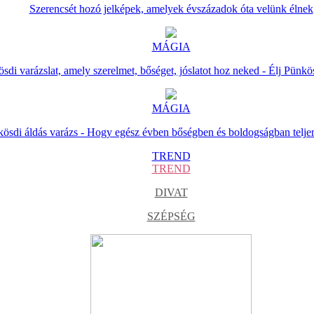
Szerencsét hozó jelképek, amelyek évszázadok óta velünk élnek
MÁGIA
sdi varázslat, amely szerelmet, bőséget, jóslatot hoz neked - Élj Pünkö
MÁGIA
ösdi áldás varázs - Hogy egész évben bőségben és boldogságban telje
TREND
TREND
DIVAT
SZÉPSÉG