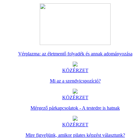
Vérplazma: az életmentő folyadék és annak adományozása
KÖZÉRZET
Mi az a szendvicspozíció?
KÖZÉRZET
Mérgező párkapcsolatok - A testedre is hatnak
KÖZÉRZET
Mire figyeljünk, amikor pilates képzést választunk?