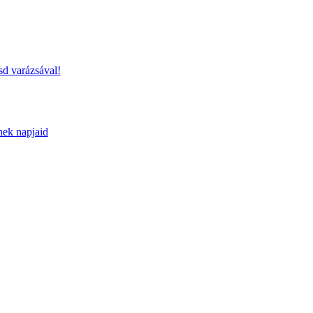
sd varázsával!
nek napjaid