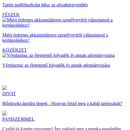
Tartós padlóburkolat titka: az aljzatkiegyenlítés
FÉSZEK
Miért érdemes akkumulátoros szegélynyírót választanod a
kertápoláshoz?
KÖZÉRZET
Vérplazma: az életmentő folyadék és annak adományozása
DIVAT
Bőrdzseki-ápolási tippek - Hogyan őrizd meg a kabát tartósságát?
PASISZEMMEL
Család és karrier egyszerre? Így valósul meg a munka-magánélet