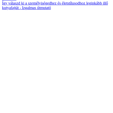
Így válaszd ki a személyiségedhez és életstílusodhoz leginkább illő
kutyafajtát - Izgalmas útmutató