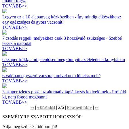
imádni fogsz
TOVÁBB>>
Legyen ez a 10 alapanyag kézközelben - Így mindig elkészíthetsz
egy egészséges és gyors vacsorát!
TOVÁBB>>
7 csodás reggeli, melyekhez csak 3 hozzávaló szükséges - Szebbé
teszik a napodat
TOVÁBB>>
6 szuper trükk, ami jelentősen megkönnyíti az életedet a konyhában
TOVÁBB>>
6 valóban egyszerű vacsora, amivel nem lőhetsz mellé
TOVÁBB>>
3 szuper ízletes pizza az alternatív táplálkozás kedvelőinek - Próbáld
ki, nem fogod megbánni
TOVÁBB>>
|
| 2/6 |
|
««
« Előző oldal
Következő oldal »
»»
SZEMÉLYRE SZABOTT HOROSZKÓP
Adja meg születési időpontját!