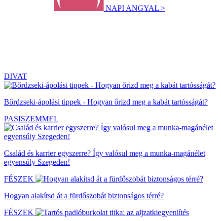
NAPI ANGYAL >
DIVAT
Bőrdzseki-ápolási tippek - Hogyan őrizd meg a kabát tartósságát?
PASISZEMMEL
Család és karrier egyszerre? Így valósul meg a munka-magánélet
egyensúly Szegeden!
FÉSZEK
Hogyan alakítsd át a fürdőszobát biztonságos térré?
FÉSZEK