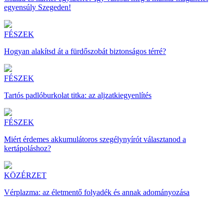
egyensúly Szegeden!
FÉSZEK
Hogyan alakítsd át a fürdőszobát biztonságos térré?
FÉSZEK
Tartós padlóburkolat titka: az aljzatkiegyenlítés
FÉSZEK
Miért érdemes akkumulátoros szegélynyírót választanod a
kertápoláshoz?
KÖZÉRZET
Vérplazma: az életmentő folyadék és annak adományozása