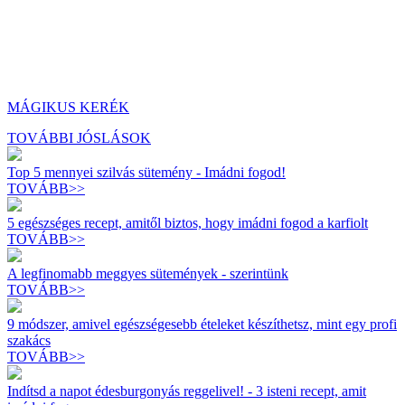
MÁGIKUS KERÉK
TOVÁBBI JÓSLÁSOK
Top 5 mennyei szilvás sütemény - Imádni fogod!
TOVÁBB>>
5 egészséges recept, amitől biztos, hogy imádni fogod a karfiolt
TOVÁBB>>
A legfinomabb meggyes sütemények - szerintünk
TOVÁBB>>
9 módszer, amivel egészségesebb ételeket készíthetsz, mint egy profi
szakács
TOVÁBB>>
Indítsd a napot édesburgonyás reggelivel! - 3 isteni recept, amit