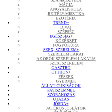
SZÁMMISZTIKA
MÁGIA
ANGYALISKOLA
REJTÉLY-MISZTIKA
EZOTÉRIA
TREND
+
DIVAT
SZÉPSÉG
EGÉSZSÉG
+
KÖZÉRZET
FOGYÓKÚRA
SZEX, SZERELEM
+
SZERELEM LAKAT
AZ ÖRÖK SZERELEM LAKATJA
SZEX, SZERELEM
GASZTRO
OTTHON
+
FÉSZEK
GYERMEK
ÁLLATI CUKISÁGOK
PASISZEMMEL
SZÓRAKOZÁS
UTAZÁS
JÓSDA
+
JÁTÉKOS JÓSLÁTOK