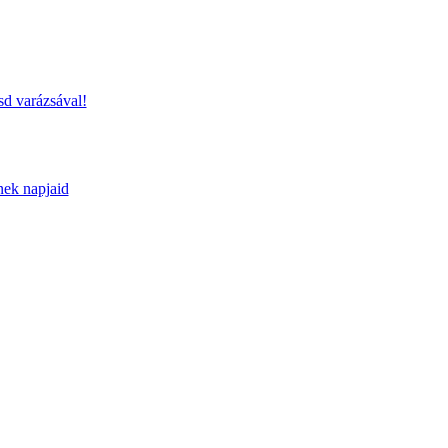
sd varázsával!
nek napjaid