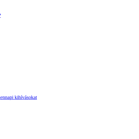
?
dennapi kihívásokat