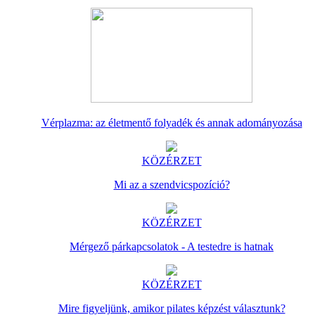
Vérplazma: az életmentő folyadék és annak adományozása
KÖZÉRZET
Mi az a szendvicspozíció?
KÖZÉRZET
Mérgező párkapcsolatok - A testedre is hatnak
KÖZÉRZET
Mire figyeljünk, amikor pilates képzést választunk?