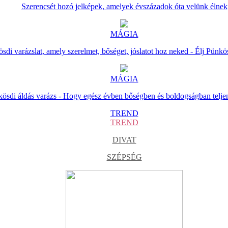
Szerencsét hozó jelképek, amelyek évszázadok óta velünk élnek
MÁGIA
sdi varázslat, amely szerelmet, bőséget, jóslatot hoz neked - Élj Pünkö
MÁGIA
ösdi áldás varázs - Hogy egész évben bőségben és boldogságban telje
TREND
TREND
DIVAT
SZÉPSÉG