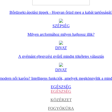
Bőrdzseki-ápolási tippek - Hogyan őrizd meg a kabát tartósságát
SZÉPSÉG
Milyen arcformához milyen hajhossz illik?
DIVAT
A gyémánt eljegyzési gyűrű mindig tökéletes választás
DIVAT
 modern női karóra? Intelligens funkciók, amelyek megkönnyítik a min
EGÉSZSÉG
EGÉSZSÉG
KÖZÉRZET
FOGYÓKÚRA