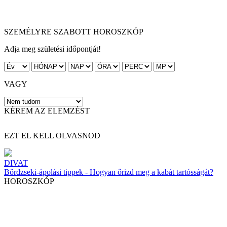
SZEMÉLYRE SZABOTT HOROSZKÓP
Adja meg születési időpontját!
VAGY
KÉREM AZ ELEMZÉST
EZT EL KELL OLVASNOD
DIVAT
Bőrdzseki-ápolási tippek - Hogyan őrizd meg a kabát tartósságát?
HOROSZKÓP