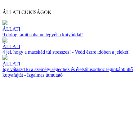
ÁLLATI CUKISÁGOK
ÁLLATI
9 dolog, amit soha ne tegyél a kutyáddal!
ÁLLATI
4 jel, hogy a macskád túl stresszes! - Vedd észre időben a jeleket!
ÁLLATI
Így válaszd ki a személyiségedhez és életstílusodhoz leginkább illő
kutyafajtát - Izgalmas útmutató