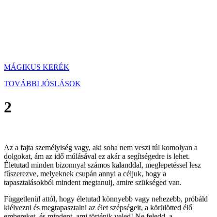
MÁGIKUS KERÉK
TOVÁBBI JÓSLÁSOK
2
Az a fajta személyiség vagy, aki soha nem veszi túl komolyan a
dolgokat, ám az idő múlásával ez akár a segítségedre is lehet.
Életutad minden bizonnyal számos kalanddal, meglepetéssel lesz
fűszerezve, melyeknek csupán annyi a céljuk, hogy a
tapasztalásokból mindent megtanulj, amire szükséged van.
Függetlenül attól, hogy életutad könnyebb vagy nehezebb, próbáld
kiélvezni és megtapasztalni az élet szépségeit, a körülötted élő
embereket, és mindent, ami történik veled! Ne feledd, a