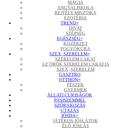
MÁGIA
ANGYALISKOLA
REJTÉLY-MISZTIKA
EZOTÉRIA
TREND
+
DIVAT
SZÉPSÉG
EGÉSZSÉG
+
KÖZÉRZET
FOGYÓKÚRA
SZEX, SZERELEM
+
SZERELEM LAKAT
AZ ÖRÖK SZERELEM LAKATJA
SZEX, SZERELEM
GASZTRO
OTTHON
+
FÉSZEK
GYERMEK
ÁLLATI CUKISÁGOK
PASISZEMMEL
SZÓRAKOZÁS
UTAZÁS
JÓSDA
+
JÁTÉKOS JÓSLÁTOK
ÉLŐ JÓSLÁS