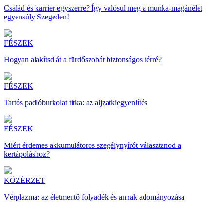
Család és karrier egyszerre? Így valósul meg a munka-magánélet
egyensúly Szegeden!
FÉSZEK
Hogyan alakítsd át a fürdőszobát biztonságos térré?
FÉSZEK
Tartós padlóburkolat titka: az aljzatkiegyenlítés
FÉSZEK
Miért érdemes akkumulátoros szegélynyírót választanod a
kertápoláshoz?
KÖZÉRZET
Vérplazma: az életmentő folyadék és annak adományozása