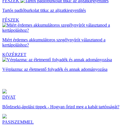
FÉSZEK
Tartós padlóburkolat titka: az aljzatkiegyenlítés
FÉSZEK
Miért érdemes akkumulátoros szegélynyírót választanod a
kertápoláshoz?
KÖZÉRZET
Vérplazma: az életmentő folyadék és annak adományozása
DIVAT
Bőrdzseki-ápolási tippek - Hogyan őrizd meg a kabát tartósságát?
PASISZEMMEL