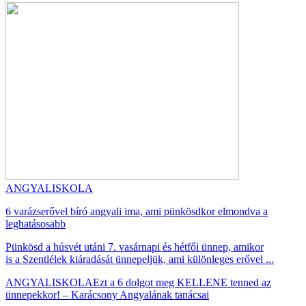
ANGYALISKOLA
6 varázserővel bíró angyali ima, ami pünkösdkor elmondva a
leghatásosabb
Pünkösd a húsvét utáni 7. vasárnapi és hétfői ünnep, amikor
is a Szentlélek kiáradását ünnepeljük, ami különleges erővel ...
ANGYALISKOLA
Ezt a 6 dolgot meg KELLENE tenned az
ünnepekkor! – Karácsony Angyalának tanácsai