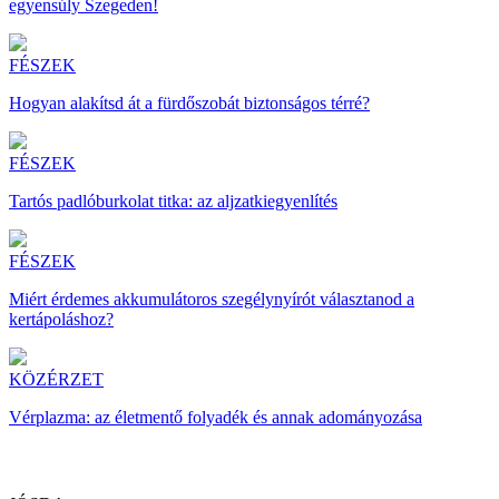
egyensúly Szegeden!
FÉSZEK
Hogyan alakítsd át a fürdőszobát biztonságos térré?
FÉSZEK
Tartós padlóburkolat titka: az aljzatkiegyenlítés
FÉSZEK
Miért érdemes akkumulátoros szegélynyírót választanod a
kertápoláshoz?
KÖZÉRZET
Vérplazma: az életmentő folyadék és annak adományozása