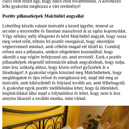
csúcs előtt érzed úgy, hogy nincs erőd továbbmenni. A következő
lelki gyakorlat meghozza a várt eredményt!
Pozitív pillanatképek Malchidiel angyallal
Lehetőleg készíts valami innivalót a kezed ügyébe, temesd az
arcodat a tenyeredbe és finoman masszírozd át az egész koponyádat.
Végy néhány mély lélegzetet és kérd Malchidiel angyalt, hogy ossza
meg veled erőit, töltsön fel pozitív energiával, hogy sikerüljön
véghezvinned mindazt, amit célként magad elé tűztél ki. Gondolj
erősen arra a pillanatra, amikor elégedetten konstatálod, hogy
sikerült a nap végére befejezned azt, amit terveztél. Ezek a pozitív
pillanatképek elegendő információt adnak angyalodnak, hogy tudja,
mire lesz szükség ahhoz, hogy közös erővel győzzétek le a
fáradtságot! A gyakorlat végén köszönd meg Malchidielnek, hogy
meglátogatott és újra erőssé és energikussá tett, majd idd meg az
innivalót, amit kikészítettél és folytasd tovább azt, amit félbehagytál.
A gyakorlat egyik pozitív mellékhatása lehet, hogy új ötletekkel,
inspirációkkal állsz majd a folytatáshoz és lehet, hogy nem is lesz
annyira fárasztó a további munka, mint vártad.