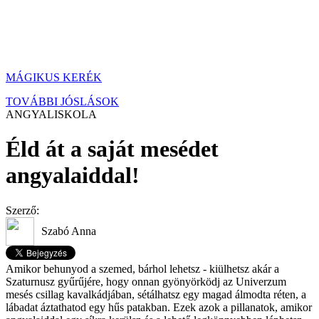
MÁGIKUS KERÉK
TOVÁBBI JÓSLÁSOK
ANGYALISKOLA
Éld át a saját mesédet
angyalaiddal!
Szerző:
Szabó Anna
Amikor behunyod a szemed, bárhol lehetsz - kiülhetsz akár a
Szaturnusz gyűrűjére, hogy onnan gyönyörködj az Univerzum
mesés csillag kavalkádjában, sétálhatsz egy magad álmodta réten, a
lábadat áztathatod egy hűs patakban. Ezek azok a pillanatok, amikor