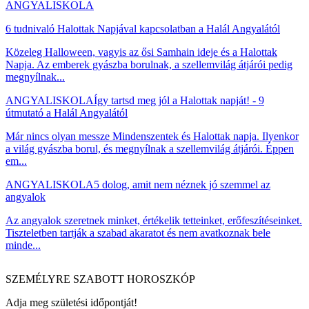
ANGYALISKOLA
6 tudnivaló Halottak Napjával kapcsolatban a Halál Angyalától
Közeleg Halloween, vagyis az ősi Samhain ideje és a Halottak
Napja. Az emberek gyászba borulnak, a szellemvilág átjárói pedig
megnyílnak...
ANGYALISKOLA
Így tartsd meg jól a Halottak napját! - 9
útmutató a Halál Angyalától
Már nincs olyan messze Mindenszentek és Halottak napja. Ilyenkor
a világ gyászba borul, és megnyílnak a szellemvilág átjárói. Éppen
em...
ANGYALISKOLA
5 dolog, amit nem néznek jó szemmel az
angyalok
Az angyalok szeretnek minket, értékelik tetteinket, erőfeszítéseinket.
Tiszteletben tartják a szabad akaratot és nem avatkoznak bele
minde...
SZEMÉLYRE SZABOTT HOROSZKÓP
Adja meg születési időpontját!