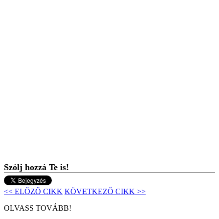
Szólj hozzá Te is!
<< ELŐZŐ CIKK
KÖVETKEZŐ CIKK >>
OLVASS TOVÁBB!