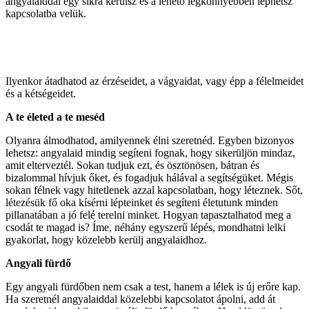
angyalaiddal egy síkra kerülsz és a lehető legkönnyebben léphetsz
kapcsolatba velük.
Ilyenkor átadhatod az érzéseidet, a vágyaidat, vagy épp a félelmeidet
és a kétségeidet.
A te életed a te meséd
Olyanra álmodhatod, amilyennek élni szeretnéd. Egyben bizonyos
lehetsz: angyalaid mindig segíteni fognak, hogy sikerüljön mindaz,
amit elterveztél. Sokan tudjuk ezt, és ösztönösen, bátran és
bizalommal hívjuk őket, és fogadjuk hálával a segítségüket. Mégis
sokan félnek vagy hitetlenek azzal kapcsolatban, hogy léteznek. Sőt,
létezésük fő oka kísérni lépteinket és segíteni életutunk minden
pillanatában a jó felé terelni minket. Hogyan tapasztalhatod meg a
csodát te magad is? Íme, néhány egyszerű lépés, mondhatni lelki
gyakorlat, hogy közelebb kerülj angyalaidhoz.
Angyali fürdő
Egy angyali fürdőben nem csak a test, hanem a lélek is új erőre kap.
Ha szeretnél angyalaiddal közelebbi kapcsolatot ápolni, add át