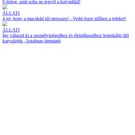
9 dolog, amit soha ne tegyél a kutyáddal!
ÁLLATI
4 jel, hogy a macskád túl stresszes! - Vedd észre időben a jeleket!
ÁLLATI
Így válaszd ki a személyiségedhez és életstílusodhoz leginkább illő
kutyafajtát - Izgalmas útmutató