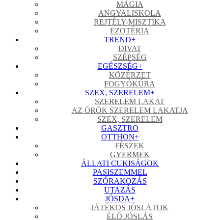
MÁGIA
ANGYALISKOLA
REJTÉLY-MISZTIKA
EZOTÉRIA
TREND
+
DIVAT
SZÉPSÉG
EGÉSZSÉG
+
KÖZÉRZET
FOGYÓKÚRA
SZEX, SZERELEM
+
SZERELEM LAKAT
AZ ÖRÖK SZERELEM LAKATJA
SZEX, SZERELEM
GASZTRO
OTTHON
+
FÉSZEK
GYERMEK
ÁLLATI CUKISÁGOK
PASISZEMMEL
SZÓRAKOZÁS
UTAZÁS
JÓSDA
+
JÁTÉKOS JÓSLÁTOK
ÉLŐ JÓSLÁS