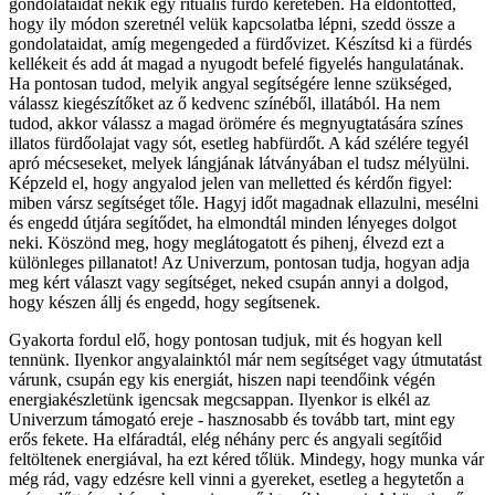
gondolataidat nekik egy rituális fürdő keretében. Ha eldöntötted,
hogy ily módon szeretnél velük kapcsolatba lépni, szedd össze a
gondolataidat, amíg megengeded a fürdővizet. Készítsd ki a fürdés
kellékeit és add át magad a nyugodt befelé figyelés hangulatának.
Ha pontosan tudod, melyik angyal segítségére lenne szükséged,
válassz kiegészítőket az ő kedvenc színéből, illatából. Ha nem
tudod, akkor válassz a magad örömére és megnyugtatására színes
illatos fürdőolajat vagy sót, esetleg habfürdőt. A kád szélére tegyél
apró mécseseket, melyek lángjának látványában el tudsz mélyülni.
Képzeld el, hogy angyalod jelen van melletted és kérdőn figyel:
miben vársz segítséget tőle. Hagyj időt magadnak ellazulni, mesélni
és engedd útjára segítődet, ha elmondtál minden lényeges dolgot
neki. Köszönd meg, hogy meglátogatott és pihenj, élvezd ezt a
különleges pillanatot! Az Univerzum, pontosan tudja, hogyan adja
meg kért választ vagy segítséget, neked csupán annyi a dolgod,
hogy készen állj és engedd, hogy segítsenek.
Gyakorta fordul elő, hogy pontosan tudjuk, mit és hogyan kell
tennünk. Ilyenkor angyalainktól már nem segítséget vagy útmutatást
várunk, csupán egy kis energiát, hiszen napi teendőink végén
energiakészletünk igencsak megcsappan. Ilyenkor is elkél az
Univerzum támogató ereje - hasznosabb és tovább tart, mint egy
erős fekete. Ha elfáradtál, elég néhány perc és angyali segítőid
feltöltenek energiával, ha ezt kéred tőlük. Mindegy, hogy munka vár
még rád, vagy edzésre kell vinni a gyereket, esetleg a hegytetőn a