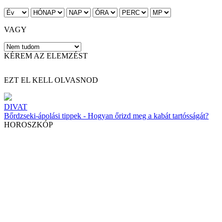
VAGY
KÉREM AZ ELEMZÉST
EZT EL KELL OLVASNOD
DIVAT
Bőrdzseki-ápolási tippek - Hogyan őrizd meg a kabát tartósságát?
HOROSZKÓP