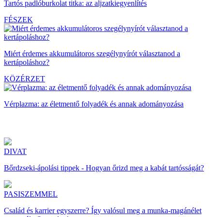
Tartós padlóburkolat titka: az aljzatkiegyenlítés
FÉSZEK
Miért érdemes akkumulátoros szegélynyírót választanod a
kertápoláshoz?
KÖZÉRZET
Vérplazma: az életmentő folyadék és annak adományozása
DIVAT
Bőrdzseki-ápolási tippek - Hogyan őrizd meg a kabát tartósságát?
PASISZEMMEL
Család és karrier egyszerre? Így valósul meg a munka-magánélet