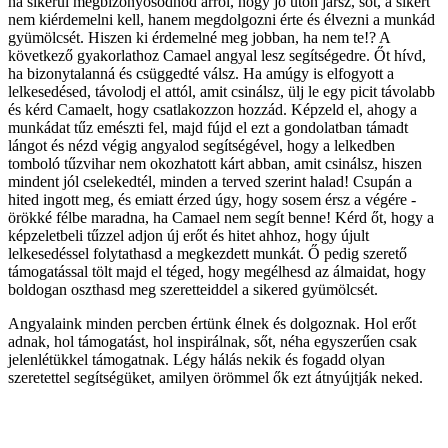
ha sikerül megbizonyosodnod arról, hogy jó úton jársz, sőt, a sikert
nem kiérdemelni kell, hanem megdolgozni érte és élvezni a munkád
gyümölcsét. Hiszen ki érdemelné meg jobban, ha nem te!? A
következő gyakorlathoz Camael angyal lesz segítségedre. Őt hívd,
ha bizonytalanná és csüggedté válsz. Ha amúgy is elfogyott a
lelkesedésed, távolodj el attól, amit csinálsz, ülj le egy picit távolabb
és kérd Camaelt, hogy csatlakozzon hozzád. Képzeld el, ahogy a
munkádat tűz emészti fel, majd fújd el ezt a gondolatban támadt
lángot és nézd végig angyalod segítségével, hogy a lelkedben
tomboló tűzvihar nem okozhatott kárt abban, amit csinálsz, hiszen
mindent jól cselekedtél, minden a terved szerint halad! Csupán a
hited ingott meg, és emiatt érzed úgy, hogy sosem érsz a végére -
örökké félbe maradna, ha Camael nem segít benne! Kérd őt, hogy a
képzeletbeli tűzzel adjon új erőt és hitet ahhoz, hogy újult
lelkesedéssel folytathasd a megkezdett munkát. Ő pedig szerető
támogatással tölt majd el téged, hogy megélhesd az álmaidat, hogy
boldogan oszthasd meg szeretteiddel a sikered gyümölcsét.
Angyalaink minden percben értünk élnek és dolgoznak. Hol erőt
adnak, hol támogatást, hol inspirálnak, sőt, néha egyszerűen csak
jelenlétükkel támogatnak. Légy hálás nekik és fogadd olyan
szeretettel segítségüket, amilyen örömmel ők ezt átnyújtják neked.