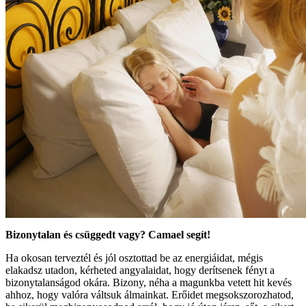
Bizonytalan és csüggedt vagy? Camael segít!
Ha okosan terveztél és jól osztottad be az energiáidat, mégis
elakadsz utadon, kérheted angyalaidat, hogy derítsenek fényt a
bizonytalanságod okára. Bizony, néha a magunkba vetett hit kevés
ahhoz, hogy valóra váltsuk álmainkat. Erőidet megsokszorozhatod,