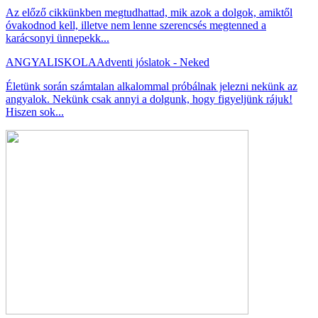
Az előző cikkünkben megtudhattad, mik azok a dolgok, amiktől
óvakodnod kell, illetve nem lenne szerencsés megtenned a
karácsonyi ünnepekk...
ANGYALISKOLA
Adventi jóslatok - Neked
Életünk során számtalan alkalommal próbálnak jelezni nekünk az
angyalok. Nekünk csak annyi a dolgunk, hogy figyeljünk rájuk!
Hiszen sok...