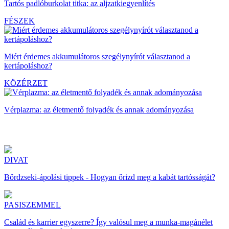
Tartós padlóburkolat titka: az aljzatkiegyenlítés
FÉSZEK
Miért érdemes akkumulátoros szegélynyírót választanod a
kertápoláshoz?
KÖZÉRZET
Vérplazma: az életmentő folyadék és annak adományozása
DIVAT
Bőrdzseki-ápolási tippek - Hogyan őrizd meg a kabát tartósságát?
PASISZEMMEL
Család és karrier egyszerre? Így valósul meg a munka-magánélet