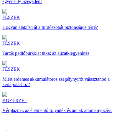
egyensúly Szegeden!
FÉSZEK
Hogyan alakítsd át a fürdőszobát biztonságos térré?
FÉSZEK
Tartós padlóburkolat titka: az aljzatkiegyenlítés
FÉSZEK
Miért érdemes akkumulátoros szegélynyírót választanod a
kertápoláshoz?
KÖZÉRZET
Vérplazma: az életmentő folyadék és annak adományozása