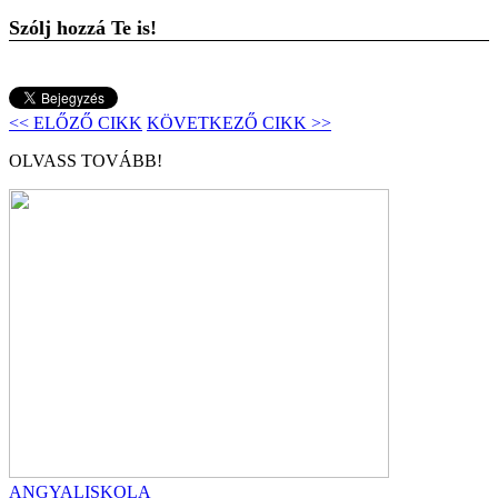
Szólj hozzá Te is!
<< ELŐZŐ CIKK
KÖVETKEZŐ CIKK >>
OLVASS TOVÁBB!
ANGYALISKOLA