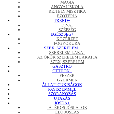
MÁGIA
ANGYALISKOLA
REJTÉLY-MISZTIKA
EZOTÉRIA
TREND
+
DIVAT
SZÉPSÉG
EGÉSZSÉG
+
KÖZÉRZET
FOGYÓKÚRA
SZEX, SZERELEM
+
SZERELEM LAKAT
AZ ÖRÖK SZERELEM LAKATJA
SZEX, SZERELEM
GASZTRO
OTTHON
+
FÉSZEK
GYERMEK
ÁLLATI CUKISÁGOK
PASISZEMMEL
SZÓRAKOZÁS
UTAZÁS
JÓSDA
+
JÁTÉKOS JÓSLÁTOK
ÉLŐ JÓSLÁS