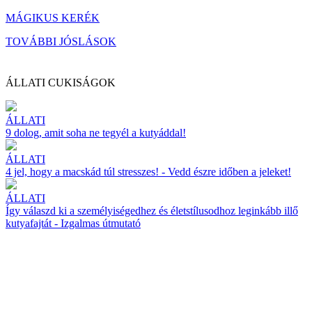
MÁGIKUS KERÉK
TOVÁBBI JÓSLÁSOK
ÁLLATI CUKISÁGOK
ÁLLATI
9 dolog, amit soha ne tegyél a kutyáddal!
ÁLLATI
4 jel, hogy a macskád túl stresszes! - Vedd észre időben a jeleket!
ÁLLATI
Így válaszd ki a személyiségedhez és életstílusodhoz leginkább illő
kutyafajtát - Izgalmas útmutató