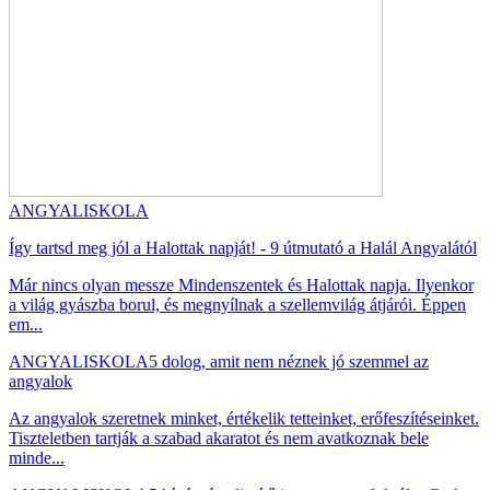
ANGYALISKOLA
Így tartsd meg jól a Halottak napját! - 9 útmutató a Halál Angyalától
Már nincs olyan messze Mindenszentek és Halottak napja. Ilyenkor
a világ gyászba borul, és megnyílnak a szellemvilág átjárói. Éppen
em...
ANGYALISKOLA
5 dolog, amit nem néznek jó szemmel az
angyalok
Az angyalok szeretnek minket, értékelik tetteinket, erőfeszítéseinket.
Tiszteletben tartják a szabad akaratot és nem avatkoznak bele
minde...