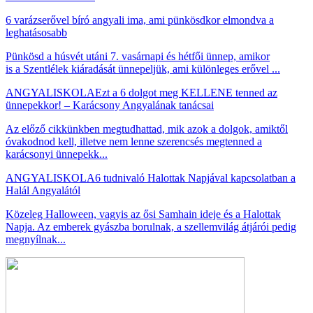
6 varázserővel bíró angyali ima, ami pünkösdkor elmondva a
leghatásosabb
Pünkösd a húsvét utáni 7. vasárnapi és hétfői ünnep, amikor
is a Szentlélek kiáradását ünnepeljük, ami különleges erővel ...
ANGYALISKOLA
Ezt a 6 dolgot meg KELLENE tenned az
ünnepekkor! – Karácsony Angyalának tanácsai
Az előző cikkünkben megtudhattad, mik azok a dolgok, amiktől
óvakodnod kell, illetve nem lenne szerencsés megtenned a
karácsonyi ünnepekk...
ANGYALISKOLA
6 tudnivaló Halottak Napjával kapcsolatban a
Halál Angyalától
Közeleg Halloween, vagyis az ősi Samhain ideje és a Halottak
Napja. Az emberek gyászba borulnak, a szellemvilág átjárói pedig
megnyílnak...