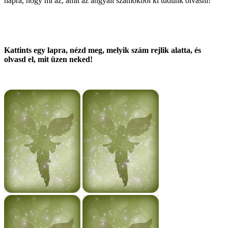
napra, hogy mi az, amit az angyali számokból ki tudunk olvasni!
Kattints egy lapra, nézd meg, melyik szám rejlik alatta, és
olvasd el, mit üzen neked!