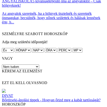
ANGYALISKOLA
5 kívánságteljesítő ima az angyaloktól – Csak
hölgyeknek!
Az angyalok szeretnék, ha a hölgyek tisztelnék és szeretnék
önmagukat, becsülnék, hogy nőnek születtek és hálásak lennének
érte, h...
SZEMÉLYRE SZABOTT HOROSZKÓP
Adja meg születési időpontját!
VAGY
KÉREM AZ ELEMZÉST
EZT EL KELL OLVASNOD
DIVAT
Bőrdzseki-ápolási tippek - Hogyan őrizd meg a kabát tartósságát?
HOROSZKÓP