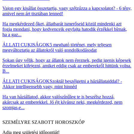
Vajon egy kisállat összetartja, vagy szétzúzza a kapcsolatot? - 6 tény,
amivel nem árt tisztában lenned!
Ha megkérdezed őket, állatbarát ismerőseid közül mindenki azt
fogja mondani, hogy kedvenceik egyfajta hatodik érzékkel bírnak,
ha a gaz...
ÁLLATI CUKISÁGOK
5 megható történet, mely teljesen
megváltoztatja az állatokról való gondolkodásodat
Sokan úgy vélik, hogy az állatok nem éreznek, pedig igenis képesek
érzelmeket kifejezni, amiket eddig csak az emberekről hittünk volna.
B...
ÁLLATI CUKISÁGOK
Szoktál beszélgetni a háziállataiddal? -
Akkor intelligensebb vagy, mint hinnéd
Ha van háziállatod, akkor valószínűleg te is beszélsz hozzá,
akárcsak az emberekkel. Jó éjt kívánsz neki, megkérdezed, nem
szomjas-e...
SZEMÉLYRE SZABOTT HOROSZKÓP
Adja meg születési időpontját!