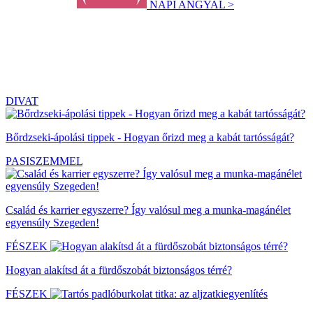
NAPI ANGYAL >
DIVAT
Bőrdzseki-ápolási tippek - Hogyan őrizd meg a kabát tartósságát?
PASISZEMMEL
Család és karrier egyszerre? Így valósul meg a munka-magánélet
egyensúly Szegeden!
FÉSZEK
Hogyan alakítsd át a fürdőszobát biztonságos térré?
FÉSZEK