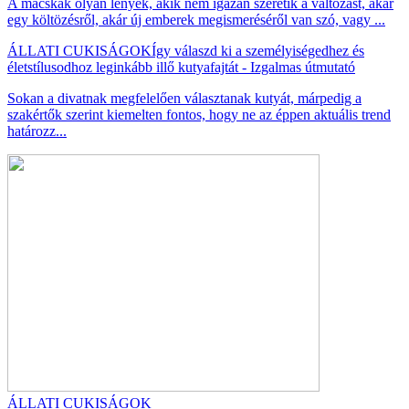
A macskák olyan lények, akik nem igazán szeretik a változást, akár
egy költözésről, akár új emberek megismeréséről van szó, vagy ...
ÁLLATI CUKISÁGOK
Így válaszd ki a személyiségedhez és
életstílusodhoz leginkább illő kutyafajtát - Izgalmas útmutató
Sokan a divatnak megfelelően választanak kutyát, márpedig a
szakértők szerint kiemelten fontos, hogy ne az éppen aktuális trend
határozz...
ÁLLATI CUKISÁGOK