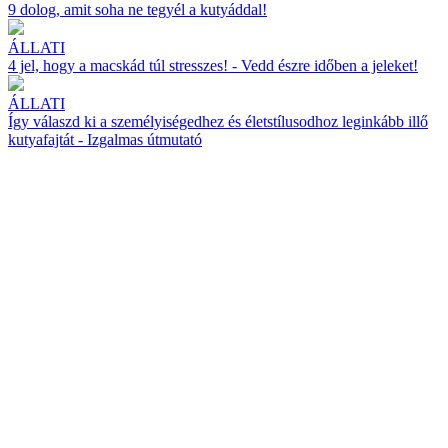
9 dolog, amit soha ne tegyél a kutyáddal!
ÁLLATI
4 jel, hogy a macskád túl stresszes! - Vedd észre időben a jeleket!
ÁLLATI
Így válaszd ki a személyiségedhez és életstílusodhoz leginkább illő
kutyafajtát - Izgalmas útmutató