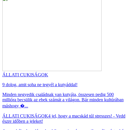
ÁLLATI CUKISÁGOK
9 dolog, amit soha ne tegyél a kutyáddal!
Minden negyedik családnak van kutyája, összesen pedig 500
millióra becsülik az ebek számát a világon. Bár minden kultúrában
máshogy �...
ÁLLATI CUKISÁGOK
4 jel, hogy a macskád túl stresszes! - Vedd
észre időben a jeleket!