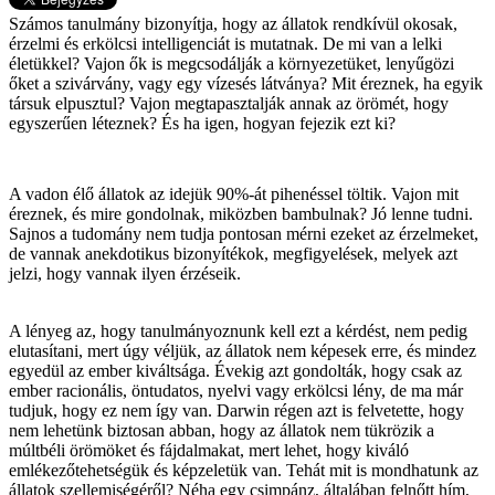
Számos tanulmány bizonyítja, hogy az állatok rendkívül okosak,
érzelmi és erkölcsi intelligenciát is mutatnak. De mi van a lelki
életükkel? Vajon ők is megcsodálják a környezetüket, lenyűgözi
őket a szivárvány, vagy egy vízesés látványa? Mit éreznek, ha egyik
társuk elpusztul? Vajon megtapasztalják annak az örömét, hogy
egyszerűen léteznek? És ha igen, hogyan fejezik ezt ki?
A vadon élő állatok az idejük 90%-át pihenéssel töltik. Vajon mit
éreznek, és mire gondolnak, miközben bambulnak? Jó lenne tudni.
Sajnos a tudomány nem tudja pontosan mérni ezeket az érzelmeket,
de vannak anekdotikus bizonyítékok, megfigyelések, melyek azt
jelzi, hogy vannak ilyen érzéseik.
A lényeg az, hogy tanulmányoznunk kell ezt a kérdést, nem pedig
elutasítani, mert úgy véljük, az állatok nem képesek erre, és mindez
egyedül az ember kiváltsága. Évekig azt gondolták, hogy csak az
ember racionális, öntudatos, nyelvi vagy erkölcsi lény, de ma már
tudjuk, hogy ez nem így van. Darwin régen azt is felvetette, hogy
nem lehetünk biztosan abban, hogy az állatok nem tükrözik a
múltbéli örömöket és fájdalmakat, mert lehet, hogy kiváló
emlékezőtehetségük és képzeletük van. Tehát mit is mondhatunk az
állatok szellemiségéről? Néha egy csimpánz, általában felnőtt hím,