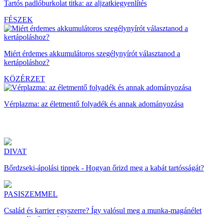
Tartós padlóburkolat titka: az aljzatkiegyenlítés
FÉSZEK
Miért érdemes akkumulátoros szegélynyírót választanod a
kertápoláshoz?
KÖZÉRZET
Vérplazma: az életmentő folyadék és annak adományozása
DIVAT
Bőrdzseki-ápolási tippek - Hogyan őrizd meg a kabát tartósságát?
PASISZEMMEL
Család és karrier egyszerre? Így valósul meg a munka-magánélet