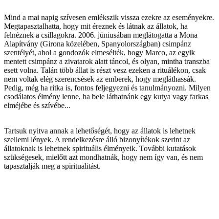
Mind a mai napig szívesen emlékszik vissza ezekre az eseményekre.
Megtapasztalhatta, hogy mit éreznek és látnak az állatok, ha
felnéznek a csillagokra. 2006. júniusában meglátogatta a Mona
Alapítvány (Girona közelében, Spanyolországban) csimpánz
szentélyét, ahol a gondozók elmesélték, hogy Marco, az egyik
mentett csimpánz a zivatarok alatt táncol, és olyan, mintha transzba
esett volna. Talán több állat is részt vesz ezeken a rituálékon, csak
nem voltak elég szerencsések az emberek, hogy megláthassák.
Pedig, még ha ritka is, fontos feljegyezni és tanulmányozni. Milyen
csodálatos élmény lenne, ha bele láthatnánk egy kutya vagy farkas
elméjébe és szívébe...
Tartsuk nyitva annak a lehetőségét, hogy az állatok is lehetnek
szellemi lények. A rendelkezésre álló bizonyítékok szerint az
állatoknak is lehetnek spirituális élményeik. További kutatások
szükségesek, mielőtt azt mondhatnák, hogy nem így van, és nem
tapasztalják meg a spiritualitást.