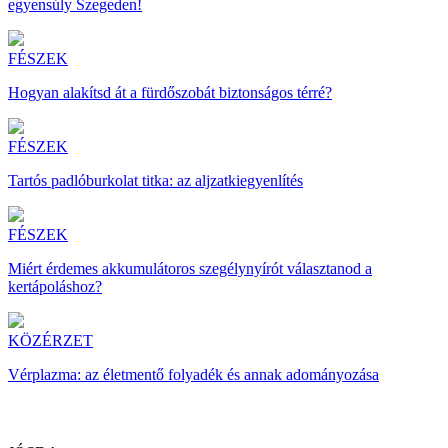
egyensúly Szegeden!
FÉSZEK
Hogyan alakítsd át a fürdőszobát biztonságos térré?
FÉSZEK
Tartós padlóburkolat titka: az aljzatkiegyenlítés
FÉSZEK
Miért érdemes akkumulátoros szegélynyírót választanod a
kertápoláshoz?
KÖZÉRZET
Vérplazma: az életmentő folyadék és annak adományozása