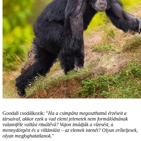
Goodall csodálkozik: "
Ha a csimpánz megoszthatná érzéseit a
társaival, akkor ezek a vad elemi jelenetek nem formálódnának
valamiféle vallási rituálévá? Vajon imádják a vízesést, a
mennydörgést és a villámlást – az elemek istenét? Olyan erőteljesek,
olyan megfoghatatlanok
."