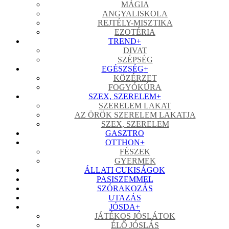
MÁGIA
ANGYALISKOLA
REJTÉLY-MISZTIKA
EZOTÉRIA
TREND
+
DIVAT
SZÉPSÉG
EGÉSZSÉG
+
KÖZÉRZET
FOGYÓKÚRA
SZEX, SZERELEM
+
SZERELEM LAKAT
AZ ÖRÖK SZERELEM LAKATJA
SZEX, SZERELEM
GASZTRO
OTTHON
+
FÉSZEK
GYERMEK
ÁLLATI CUKISÁGOK
PASISZEMMEL
SZÓRAKOZÁS
UTAZÁS
JÓSDA
+
JÁTÉKOS JÓSLÁTOK
ÉLŐ JÓSLÁS