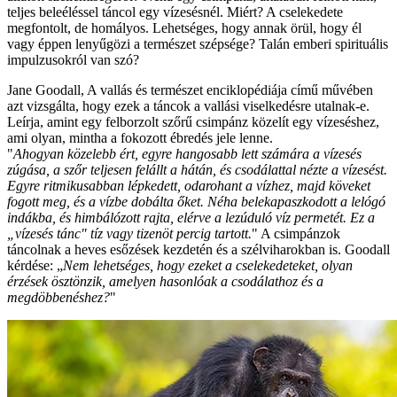
teljes beleéléssel táncol egy vízesésnél. Miért? A cselekedete
megfontolt, de homályos. Lehetséges, hogy annak örül, hogy él
vagy éppen lenyűgözi a természet szépsége? Talán emberi spirituális
impulzusokról van szó?
Jane Goodall, A vallás és természet enciklopédiája című művében
azt vizsgálta, hogy ezek a táncok a vallási viselkedésre utalnak-e.
Leírja, amint egy felborzolt szőrű csimpánz közelít egy vízeséshez,
ami olyan, mintha a fokozott ébredés jele lenne.
"
Ahogyan közelebb ért, egyre hangosabb lett számára a vízesés
zúgása, a szőr teljesen felállt a hátán, és csodálattal nézte a vízesést.
Egyre ritmikusabban lépkedett, odarohant a vízhez, majd köveket
fogott meg, és a vízbe dobálta őket. Néha belekapaszkodott a lelógó
indákba, és himbálózott rajta, elérve a lezúduló víz permetét. Ez a
„vízesés tánc" tíz vagy tizenöt percig tartott.
" A csimpánzok
táncolnak a heves esőzések kezdetén és a szélviharokban is. Goodall
kérdése: „
Nem lehetséges, hogy ezeket a cselekedeteket, olyan
érzések ösztönzik, amelyen hasonlóak a csodálathoz és a
megdöbbenéshez?
"