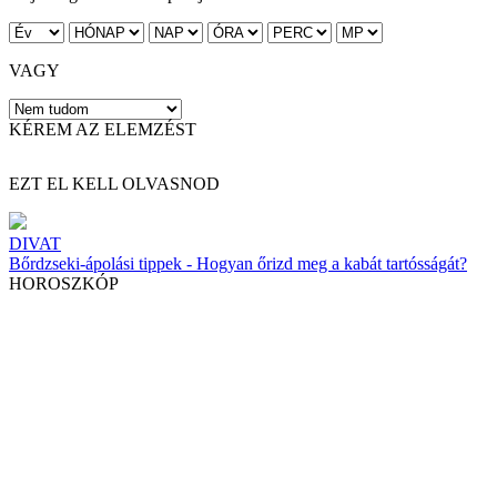
VAGY
KÉREM AZ ELEMZÉST
EZT EL KELL OLVASNOD
DIVAT
Bőrdzseki-ápolási tippek - Hogyan őrizd meg a kabát tartósságát?
HOROSZKÓP