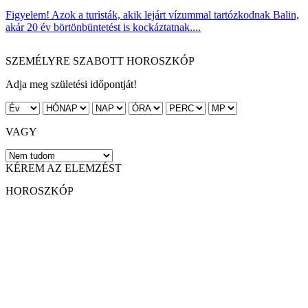
Figyelem! Azok a turisták, akik lejárt vízummal tartózkodnak Balin,
akár 20 év börtönbüntetést is kockáztatnak....
SZEMÉLYRE SZABOTT HOROSZKÓP
Adja meg születési időpontját!
VAGY
KÉREM AZ ELEMZÉST
HOROSZKÓP