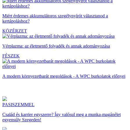
Miért érdemes akkumulátoros szegélynyírót választanod a
kertápoláshoz?
KÖZÉRZET
Vérplazma: az életmentő folyadék és annak adományozása
FÉSZEK
A modern környezetbarát megoldások - A WPC burkolatok előnyei
PASISZEMMEL
Család és karrier egyszerre? Így valósul meg a munka-magánélet
egyensúly Szegeden!