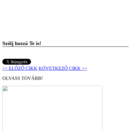
Szólj hozzá Te is!
<< ELŐZŐ CIKK
KÖVETKEZŐ CIKK >>
OLVASS TOVÁBB!