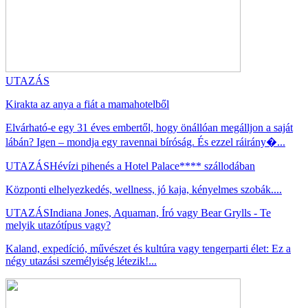
UTAZÁS
Kirakta az anya a fiát a mamahotelből
Elvárható-e egy 31 éves embertől, hogy önállóan megálljon a saját
lábán? Igen – mondja egy ravennai bíróság. És ezzel ráirány�...
UTAZÁS
Hévízi pihenés a Hotel Palace**** szállodában
Központi elhelyezkedés, wellness, jó kaja, kényelmes szobák....
UTAZÁS
Indiana Jones, Aquaman, Író vagy Bear Grylls - Te
melyik utazótípus vagy?
Kaland, expedíció, művészet és kultúra vagy tengerparti élet: Ez a
négy utazási személyiség létezik!...