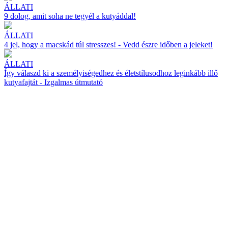
ÁLLATI
9 dolog, amit soha ne tegyél a kutyáddal!
ÁLLATI
4 jel, hogy a macskád túl stresszes! - Vedd észre időben a jeleket!
ÁLLATI
Így válaszd ki a személyiségedhez és életstílusodhoz leginkább illő
kutyafajtát - Izgalmas útmutató