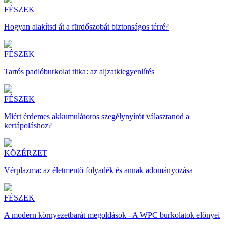
FÉSZEK
Hogyan alakítsd át a fürdőszobát biztonságos térré?
FÉSZEK
Tartós padlóburkolat titka: az aljzatkiegyenlítés
FÉSZEK
Miért érdemes akkumulátoros szegélynyírót választanod a
kertápoláshoz?
KÖZÉRZET
Vérplazma: az életmentő folyadék és annak adományozása
FÉSZEK
A modern környezetbarát megoldások - A WPC burkolatok előnyei