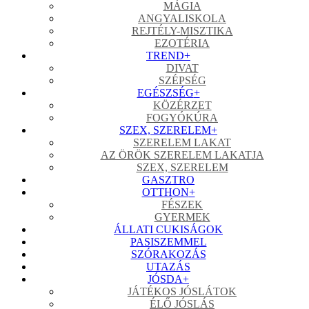
MÁGIA
ANGYALISKOLA
REJTÉLY-MISZTIKA
EZOTÉRIA
TREND
+
DIVAT
SZÉPSÉG
EGÉSZSÉG
+
KÖZÉRZET
FOGYÓKÚRA
SZEX, SZERELEM
+
SZERELEM LAKAT
AZ ÖRÖK SZERELEM LAKATJA
SZEX, SZERELEM
GASZTRO
OTTHON
+
FÉSZEK
GYERMEK
ÁLLATI CUKISÁGOK
PASISZEMMEL
SZÓRAKOZÁS
UTAZÁS
JÓSDA
+
JÁTÉKOS JÓSLÁTOK
ÉLŐ JÓSLÁS