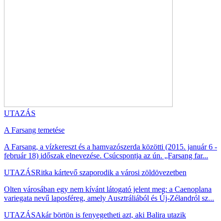
UTAZÁS
A Farsang temetése
A Farsang, a vízkereszt és a hamvazószerda közötti (2015. január 6 -
február 18) időszak elnevezése. Csúcspontja az ún. „Farsang far...
UTAZÁS
Ritka kártevő szaporodik a városi zöldövezetben
Olten városában egy nem kívánt látogató jelent meg: a Caenoplana
variegata nevű laposféreg, amely Ausztráliából és Új-Zélandról sz...
UTAZÁS
Akár börtön is fenyegetheti azt, aki Balira utazik