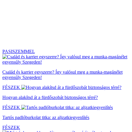
PASISZEMMEL
Család és karrier egyszerre? Így valósul meg a munka-magánélet
egyensúly Szegeden!
FÉSZEK
Hogyan alakítsd át a fürdőszobát biztonságos térré?
FÉSZEK
Tartós padlóburkolat titka: az aljzatkiegyenlítés
FÉSZEK