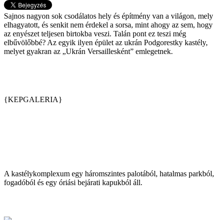
Sajnos nagyon sok csodálatos hely és építmény van a világon, mely
elhagyatott, és senkit nem érdekel a sorsa, mint ahogy az sem, hogy
az enyészet teljesen birtokba veszi. Talán pont ez teszi még
elbűvölőbbé? Az egyik ilyen épület az ukrán Podgorestky kastély,
melyet gyakran az „Ukrán Versaillesként” emlegetnek.
{KEPGALERIA}
A kastélykomplexum egy háromszintes palotából, hatalmas parkból,
fogadóból és egy óriási bejárati kapukból áll.