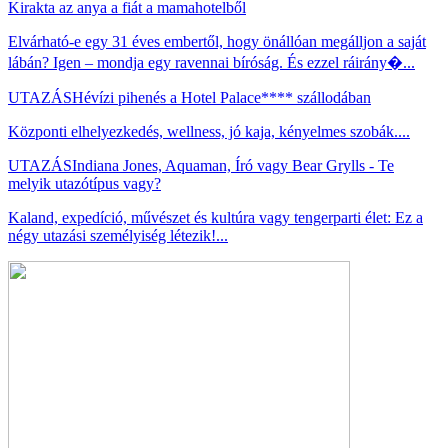
Kirakta az anya a fiát a mamahotelből
Elvárható-e egy 31 éves embertől, hogy önállóan megálljon a saját
lábán? Igen – mondja egy ravennai bíróság. És ezzel ráirány�...
UTAZÁS
Hévízi pihenés a Hotel Palace**** szállodában
Központi elhelyezkedés, wellness, jó kaja, kényelmes szobák....
UTAZÁS
Indiana Jones, Aquaman, Író vagy Bear Grylls - Te
melyik utazótípus vagy?
Kaland, expedíció, művészet és kultúra vagy tengerparti élet: Ez a
négy utazási személyiség létezik!...