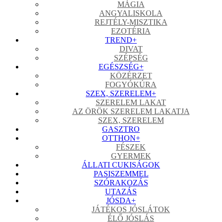
MÁGIA
ANGYALISKOLA
REJTÉLY-MISZTIKA
EZOTÉRIA
TREND
+
DIVAT
SZÉPSÉG
EGÉSZSÉG
+
KÖZÉRZET
FOGYÓKÚRA
SZEX, SZERELEM
+
SZERELEM LAKAT
AZ ÖRÖK SZERELEM LAKATJA
SZEX, SZERELEM
GASZTRO
OTTHON
+
FÉSZEK
GYERMEK
ÁLLATI CUKISÁGOK
PASISZEMMEL
SZÓRAKOZÁS
UTAZÁS
JÓSDA
+
JÁTÉKOS JÓSLÁTOK
ÉLŐ JÓSLÁS