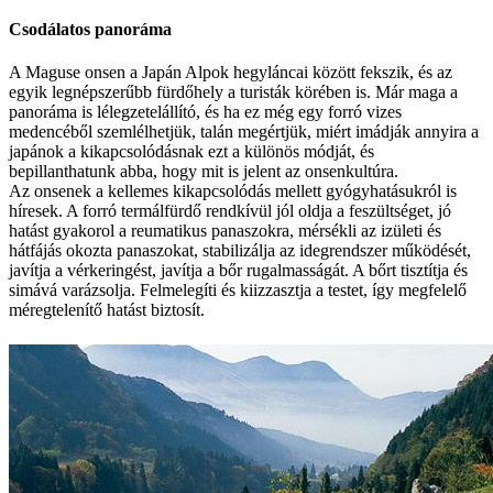
Csodálatos panoráma
A Maguse onsen a Japán Alpok hegyláncai között fekszik, és az
egyik legnépszerűbb fürdőhely a turisták körében is. Már maga a
panoráma is lélegzetelállító, és ha ez még egy forró vizes
medencéből szemlélhetjük, talán megértjük, miért imádják annyira a
japánok a kikapcsolódásnak ezt a különös módját, és
bepillanthatunk abba, hogy mit is jelent az onsenkultúra.
Az onsenek a kellemes kikapcsolódás mellett gyógyhatásukról is
híresek. A forró termálfürdő rendkívül jól oldja a feszültséget, jó
hatást gyakorol a reumatikus panaszokra, mérsékli az izületi és
hátfájás okozta panaszokat, stabilizálja az idegrendszer működését,
javítja a vérkeringést, javítja a bőr rugalmasságát. A bőrt tisztítja és
simává varázsolja. Felmelegíti és kiizzasztja a testet, így megfelelő
méregtelenítő hatást biztosít.