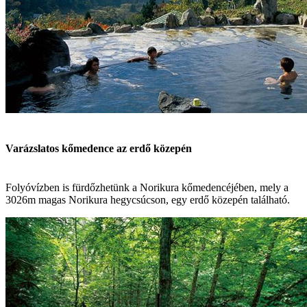
Varázslatos kőmedence az erdő közepén
Folyóvízben is fürdőzhetünk a Norikura kőmedencéjében, mely a
3026m magas Norikura hegycsúcson, egy erdő közepén található.