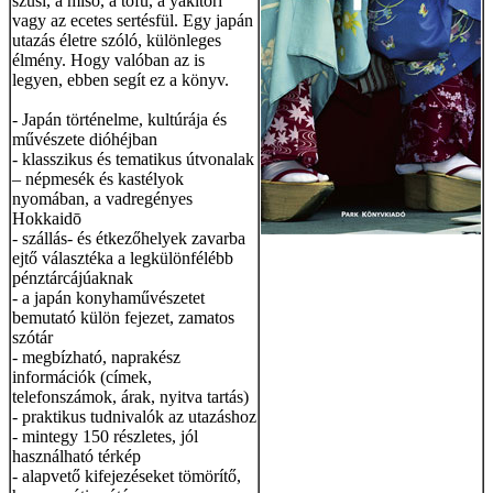
szusi, a miso, a tofu, a yakitori
vagy az ecetes sertésfül. Egy japán
utazás életre szóló, különleges
élmény. Hogy valóban az is
legyen, ebben segít ez a könyv.
- Japán történelme, kultúrája és
művészete dióhéjban
- klasszikus és tematikus útvonalak
– népmesék és kastélyok
nyomában, a vadregényes
Hokkaidō
- szállás- és étkezőhelyek zavarba
ejtő választéka a legkülönfélébb
pénztárcájúaknak
- a japán konyhaművészetet
bemutató külön fejezet, zamatos
szótár
- megbízható, naprakész
információk (címek,
telefonszámok, árak, nyitva tartás)
- praktikus tudnivalók az utazáshoz
- mintegy 150 részletes, jól
használható térkép
- alapvető kifejezéseket tömörítő,