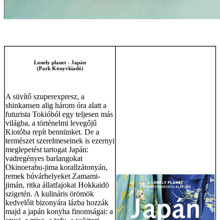
Lonely planet - Japán
(Park Könyvkiadó)
A süvítő szuperexpresz, a
shinkansen alig három óra alatt a
futurista Tokióból egy teljesen más
világba, a történelmi levegőjű
Kiotóba repít bennünket. De a
természet szerelmeseinek is ezernyi
meglepetést tartogat Japán:
vadregényes barlangokat
Okinoerabu-jima korallzátonyán,
remek búvárhelyeket Zamami-
jimán, ritka állatfajokat Hokkaidō
szigetén. A kulináris örömök
kedvelőit bizonyára lázba hozzák
majd a japán konyha finomságai: a