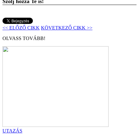
Szólj hozzá Te is!
<< ELŐZŐ CIKK
KÖVETKEZŐ CIKK >>
OLVASS TOVÁBB!
UTAZÁS