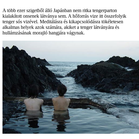
A több ezer szigetből álló Japánban nem ritka tengerparton
kialakított onsenek látványa sem. A hőforrás vize itt összefolyik
tenger sós vizével. Meditálásra és kikapcsolódásra tökéletesen
alkalmas helyek azok számára, akiket a tenger látványára és
hullámzásának morajló hangjára vágynak.