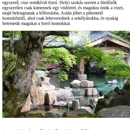
egyszerű, vize rendkívül forró. Helyi szokás szerint a fürdőzők
egyszerűen csak kimennek egy vödörrel, és magukra öntik a vizet,
majd beleugranak a hőforrásba. Aztán jöhet a pihentető
homokfürdő, ahol csak leheverednek a sekélyárokba, és nyakig
betemetik magukat a forró homokkal.