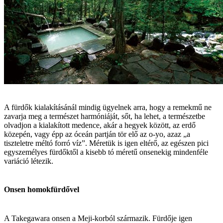
A fürdők kialakításánál mindig ügyelnek arra, hogy a remekmű ne
zavarja meg a természet harmóniáját, sőt, ha lehet, a természetbe
olvadjon a kialakított medence, akár a hegyek között, az erdő
közepén, vagy épp az óceán partján tör elő az o-yo, azaz „a
tiszteletre méltó forró víz”. Méretük is igen eltérő, az egészen pici
egyszemélyes fürdőktől a kisebb tó méretű onsenekig mindenféle
variáció létezik.
Onsen homokfürdővel
A Takegawara onsen a Meji-korból származik. Fürdője igen