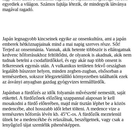
egyediek a világon. Számos fajtája létezik, de mindegyik látványa
magával ragadó.
Japán legnagyobb kincseinek egyike az onsenkultúra, ami a japán
emberek hétköznapjainak mind a mai napig szerves része. Sőt!
Terjed az onsenmánia. Vannak, akik hetente többször is ellátogatnak
kedvenc hőforrásukhoz feltöltődni, de olyanok is akadnak, akik nem
tudnak betelni a csodafürdőkkel, és egy akár nap több onsent is
felkeresnek egymás után. A vulkanikus területen fekvő országban
legalább húszezer helyen, minden zegben-zugban, elsősorban a
természetben, sokszor lélegzetelállító környezetben találhatók ezek
az ásványi anyagban gazdag gyógyvizes termálfürdők.
Japánban a fürdőzés az idők folyamán művészetté nemesült, saját
etikettel. A fürdőzőnek előzőleg szappannal alaposan le kell
mosakodni a fürdő előterében, majd már tisztán léphet be a közös
medencébe, ahol hosszabb időt lehet tölteni. A medence vize a
természetes hőforrás lévén kb. 45°C-os. A fürdőzők meztelenül
ülnek be a medencékbe és relaxálnak, beszélgetnek, vagy csak a
lenyűgöző tájat szemlélik pihenésképpen.