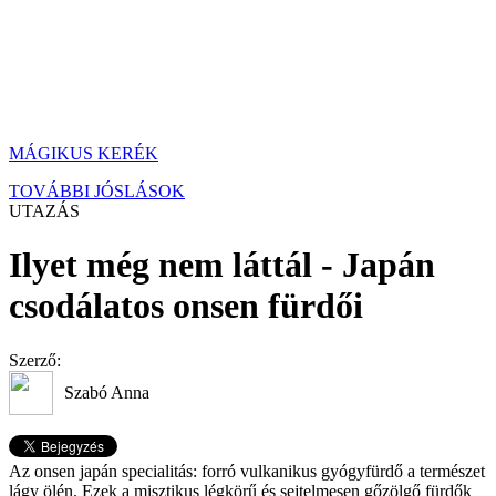
MÁGIKUS KERÉK
TOVÁBBI JÓSLÁSOK
UTAZÁS
Ilyet még nem láttál - Japán
csodálatos onsen fürdői
Szerző:
Szabó Anna
Az onsen japán specialitás: forró vulkanikus gyógyfürdő a természet
lágy ölén. Ezek a misztikus légkörű és sejtelmesen gőzölgő fürdők