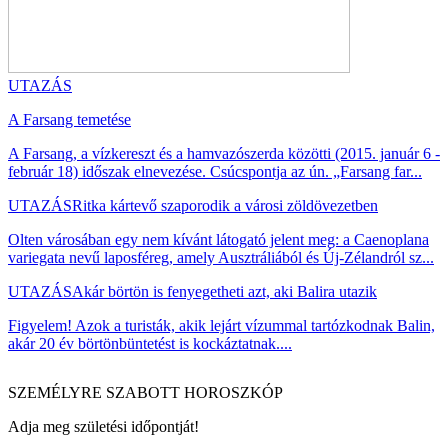
UTAZÁS
A Farsang temetése
A Farsang, a vízkereszt és a hamvazószerda közötti (2015. január 6 -
február 18) időszak elnevezése. Csúcspontja az ún. „Farsang far...
UTAZÁS
Ritka kártevő szaporodik a városi zöldövezetben
Olten városában egy nem kívánt látogató jelent meg: a Caenoplana
variegata nevű laposféreg, amely Ausztráliából és Új-Zélandról sz...
UTAZÁS
Akár börtön is fenyegetheti azt, aki Balira utazik
Figyelem! Azok a turisták, akik lejárt vízummal tartózkodnak Balin,
akár 20 év börtönbüntetést is kockáztatnak....
SZEMÉLYRE SZABOTT HOROSZKÓP
Adja meg születési időpontját!