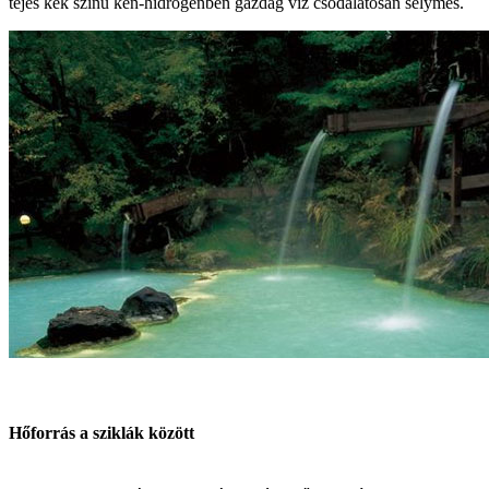
tejes kék színű kén-hidrogénben gazdag víz csodálatosan selymes.
Hőforrás a sziklák között