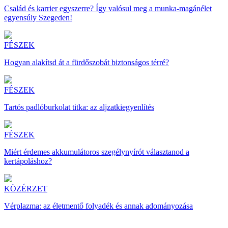
Család és karrier egyszerre? Így valósul meg a munka-magánélet
egyensúly Szegeden!
FÉSZEK
Hogyan alakítsd át a fürdőszobát biztonságos térré?
FÉSZEK
Tartós padlóburkolat titka: az aljzatkiegyenlítés
FÉSZEK
Miért érdemes akkumulátoros szegélynyírót választanod a
kertápoláshoz?
KÖZÉRZET
Vérplazma: az életmentő folyadék és annak adományozása