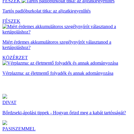
FÉSZEK
Tartós padlóburkolat titka: az aljzatkiegyenlítés
FÉSZEK
Miért érdemes akkumulátoros szegélynyírót választanod a
kertápoláshoz?
KÖZÉRZET
Vérplazma: az életmentő folyadék és annak adományozása
DIVAT
Bőrdzseki-ápolási tippek - Hogyan őrizd meg a kabát tartósságát?
PASISZEMMEL