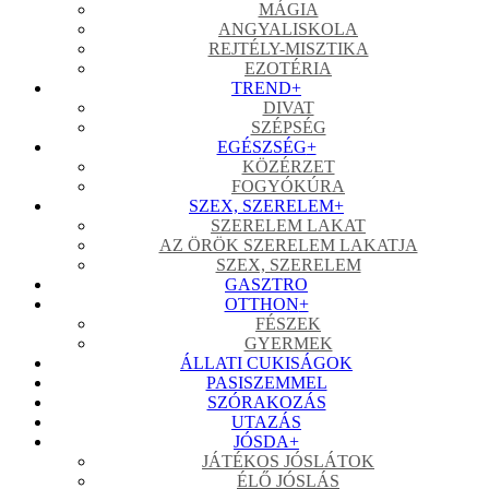
MÁGIA
ANGYALISKOLA
REJTÉLY-MISZTIKA
EZOTÉRIA
TREND
+
DIVAT
SZÉPSÉG
EGÉSZSÉG
+
KÖZÉRZET
FOGYÓKÚRA
SZEX, SZERELEM
+
SZERELEM LAKAT
AZ ÖRÖK SZERELEM LAKATJA
SZEX, SZERELEM
GASZTRO
OTTHON
+
FÉSZEK
GYERMEK
ÁLLATI CUKISÁGOK
PASISZEMMEL
SZÓRAKOZÁS
UTAZÁS
JÓSDA
+
JÁTÉKOS JÓSLÁTOK
ÉLŐ JÓSLÁS