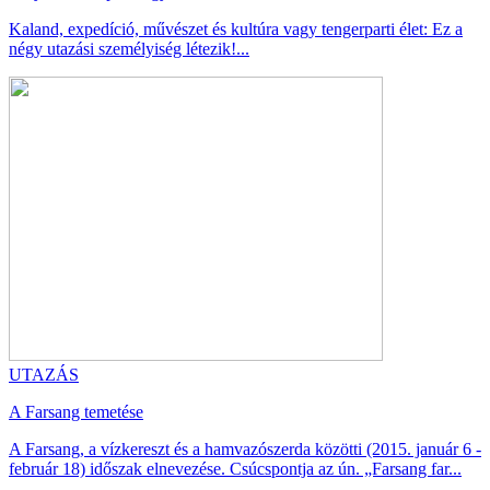
Kaland, expedíció, művészet és kultúra vagy tengerparti élet: Ez a
négy utazási személyiség létezik!...
UTAZÁS
A Farsang temetése
A Farsang, a vízkereszt és a hamvazószerda közötti (2015. január 6 -
február 18) időszak elnevezése. Csúcspontja az ún. „Farsang far...