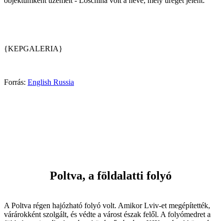
objektumként üzemelt - Loschina volt a neve, mely üreget jelent.
{KEPGALERIA}
Forrás:
English Russia
Poltva, a földalatti folyó
A Poltva régen hajózható folyó volt. Amikor Lviv-et megépítették,
várárokként szolgált, és védte a várost észak felől. A folyómedret a