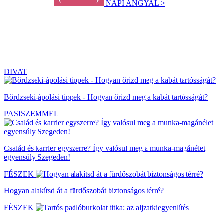
NAPI ANGYAL >
DIVAT
Bőrdzseki-ápolási tippek - Hogyan őrizd meg a kabát tartósságát?
PASISZEMMEL
Család és karrier egyszerre? Így valósul meg a munka-magánélet
egyensúly Szegeden!
FÉSZEK
Hogyan alakítsd át a fürdőszobát biztonságos térré?
FÉSZEK