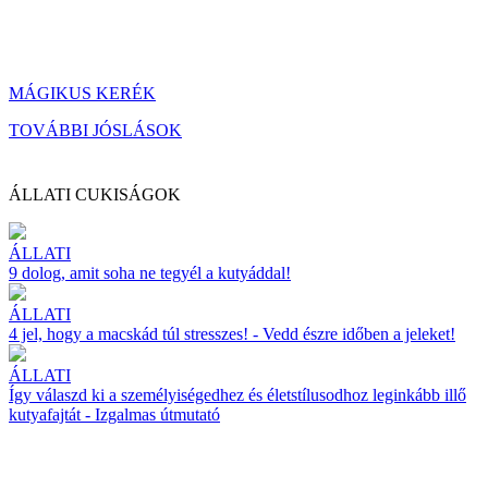
MÁGIKUS KERÉK
TOVÁBBI JÓSLÁSOK
ÁLLATI CUKISÁGOK
ÁLLATI
9 dolog, amit soha ne tegyél a kutyáddal!
ÁLLATI
4 jel, hogy a macskád túl stresszes! - Vedd észre időben a jeleket!
ÁLLATI
Így válaszd ki a személyiségedhez és életstílusodhoz leginkább illő
kutyafajtát - Izgalmas útmutató