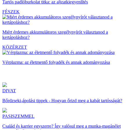
Tartós padlóburkolat titka: az aljzatkiegyenlítés
FÉSZEK
Miért érdemes akkumulátoros szegélynyírót választanod a
kertápoláshoz?
KÖZÉRZET
Vérplazma: az életmentő folyadék és annak adományozása
DIVAT
Bőrdzseki-ápolási tippek - Hogyan őrizd meg a kabát tartósságát?
PASISZEMMEL
Család és karrier egyszerre? Így valósul meg a munka-magánélet