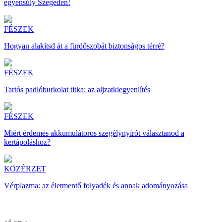
egyensúly Szegeden!
FÉSZEK
Hogyan alakítsd át a fürdőszobát biztonságos térré?
FÉSZEK
Tartós padlóburkolat titka: az aljzatkiegyenlítés
FÉSZEK
Miért érdemes akkumulátoros szegélynyírót választanod a
kertápoláshoz?
KÖZÉRZET
Vérplazma: az életmentő folyadék és annak adományozása