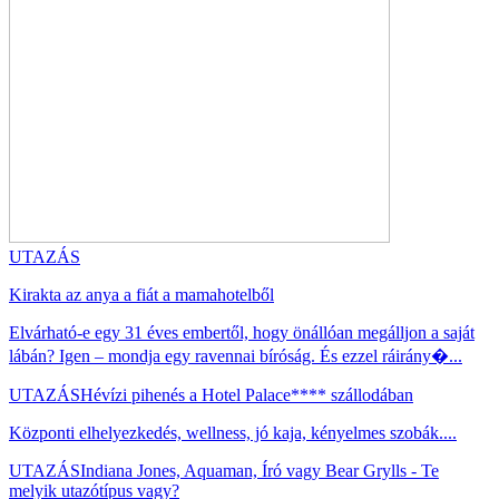
UTAZÁS
Kirakta az anya a fiát a mamahotelből
Elvárható-e egy 31 éves embertől, hogy önállóan megálljon a saját
lábán? Igen – mondja egy ravennai bíróság. És ezzel ráirány�...
UTAZÁS
Hévízi pihenés a Hotel Palace**** szállodában
Központi elhelyezkedés, wellness, jó kaja, kényelmes szobák....
UTAZÁS
Indiana Jones, Aquaman, Író vagy Bear Grylls - Te
melyik utazótípus vagy?