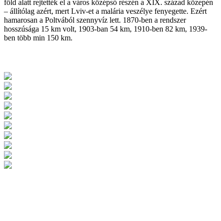
föld alatt rejtették el a város középső részén a XIX. század közepén
– állítólag azért, mert Lviv-et a malária veszélye fenyegette. Ezért
hamarosan a Poltvából szennyvíz lett. 1870-ben a rendszer
hosszúsága 15 km volt, 1903-ban 54 km, 1910-ben 82 km, 1939-
ben több min 150 km.