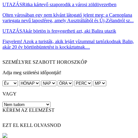
UTAZÁS
Ritka kártevő szaporodik a városi zöldövezetben
Olten városában egy nem kívánt látogató jelent meg: a Caenoplana
variegata nevű laposféreg, amely Ausztráliából és Új-Zélandról sz...
UTAZÁS
Akár börtön is fenyegetheti azt, aki Balira utazik
Figyelem! Azok a turisták, akik lejárt vízummal tartózkodnak Balin,
akár 20 év börtönbüntetést is kockáztatnak....
SZEMÉLYRE SZABOTT HOROSZKÓP
Adja meg születési időpontját!
VAGY
KÉREM AZ ELEMZÉST
EZT EL KELL OLVASNOD