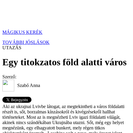
MÁGIKUS KERÉK
TOVÁBBI JÓSLÁSOK
UTAZÁS
Egy titokzatos föld alatti város
Szerző:
Szabó Anna
Aki az ukrajnai Lvivbe látogat, az megtekintheti a város földalatti
részét is, sőt, borzalmas kínzásokról és kivégzésekről hallhat
történeteket. Most az is megnézheti Lviv igazi földalatti világát,
akinek nincs szándékában Ukrajnába utazni. Sőt, még egy helyet
megnézünk, egy elhagyatott bunkert, mely régen titkos