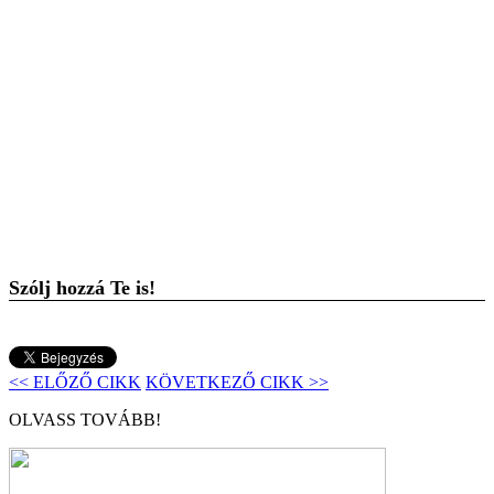
Szólj hozzá Te is!
<< ELŐZŐ CIKK
KÖVETKEZŐ CIKK >>
OLVASS TOVÁBB!