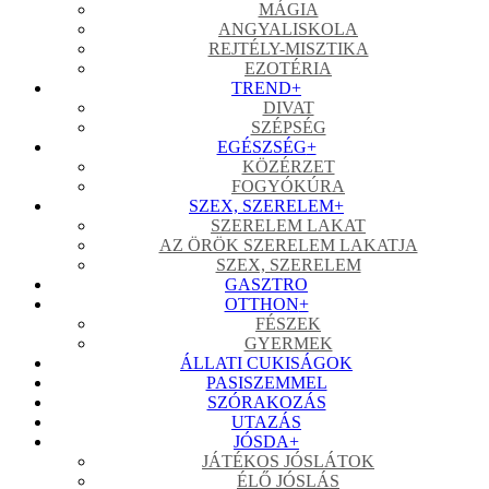
MÁGIA
ANGYALISKOLA
REJTÉLY-MISZTIKA
EZOTÉRIA
TREND
+
DIVAT
SZÉPSÉG
EGÉSZSÉG
+
KÖZÉRZET
FOGYÓKÚRA
SZEX, SZERELEM
+
SZERELEM LAKAT
AZ ÖRÖK SZERELEM LAKATJA
SZEX, SZERELEM
GASZTRO
OTTHON
+
FÉSZEK
GYERMEK
ÁLLATI CUKISÁGOK
PASISZEMMEL
SZÓRAKOZÁS
UTAZÁS
JÓSDA
+
JÁTÉKOS JÓSLÁTOK
ÉLŐ JÓSLÁS