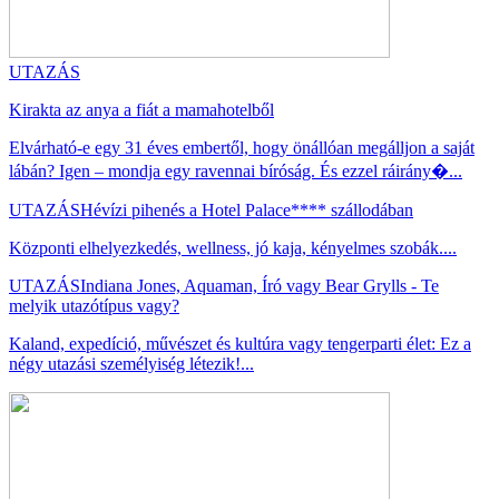
UTAZÁS
Kirakta az anya a fiát a mamahotelből
Elvárható-e egy 31 éves embertől, hogy önállóan megálljon a saját
lábán? Igen – mondja egy ravennai bíróság. És ezzel ráirány�...
UTAZÁS
Hévízi pihenés a Hotel Palace**** szállodában
Központi elhelyezkedés, wellness, jó kaja, kényelmes szobák....
UTAZÁS
Indiana Jones, Aquaman, Író vagy Bear Grylls - Te
melyik utazótípus vagy?
Kaland, expedíció, művészet és kultúra vagy tengerparti élet: Ez a
négy utazási személyiség létezik!...