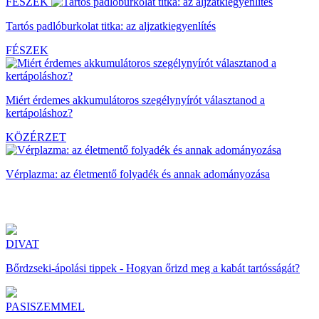
FÉSZEK
Tartós padlóburkolat titka: az aljzatkiegyenlítés
FÉSZEK
Miért érdemes akkumulátoros szegélynyírót választanod a
kertápoláshoz?
KÖZÉRZET
Vérplazma: az életmentő folyadék és annak adományozása
DIVAT
Bőrdzseki-ápolási tippek - Hogyan őrizd meg a kabát tartósságát?
PASISZEMMEL