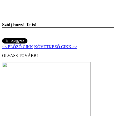
Szólj hozzá Te is!
<< ELŐZŐ CIKK
KÖVETKEZŐ CIKK >>
OLVASS TOVÁBB!