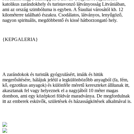
katolikus zarándokhely és turistavonzó látványosság Litvániában,
ami az ország szimbóluma is egyben. A Šiauliai városától kb. 12
kilométerre található északra. Csodálatos, látványos, lenyűgöző,
nagyon spirituális, megdöbbentő és kissé hátborzongató hely.
{KEPGALERIA}
A zarándokok és turisták gyógyulásért, imáik és hitük
megerősítésére, hálájuk jeléül a legkülönbözőbb anyagból (fa, fém,
kő, egzotikus anyagok) és különféle méretű kereszteket állítanak itt,
akasztanak fel vagy helyeznek el a nagyjából 10 méter magas
dombon, ami egy középkori földvár maradványa. De megfordulnak
itt az emberek esküvők, születések és házasságkötések alkalmával is.