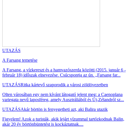
UTAZÁS
A Farsang temetése
A Farsang, a vízkereszt és a hamvazószerda közötti (2015. január 6 -
február 18) időszak elnevezése. Csúcspontja az ún. „Farsang far...
UTAZÁS
Ritka kártevő szaporodik a városi zöldövezetben
Olten városában egy nem kívánt látogató jelent meg: a Caenoplana
variegata nevű laposféreg, amely Ausztráliából és Új-Zélandról sz...
UTAZÁS
Akár börtön is fenyegetheti azt, aki Balira utazik
Figyelem! Azok a turisták, akik lejárt vízummal tartózkodnak Balin,
akár 20 év börtönbüntetést is kockáztatnak....