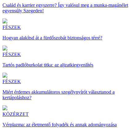
Család és karrier egyszerre? Így valósul meg a munka-magánélet
egyensúly Szegeden!
FÉSZEK
Hogyan alakítsd át a fürdőszobát biztonságos térré?
FÉSZEK
Tartós padlóburkolat titka: az aljzatkiegyenlítés
FÉSZEK
Miért érdemes akkumulátoros szegélynyírót választanod a
kertápoláshoz?
KÖZÉRZET
Vérplazma: az életmentő folyadék és annak adományozása