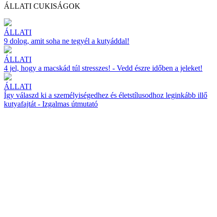
ÁLLATI CUKISÁGOK
ÁLLATI
9 dolog, amit soha ne tegyél a kutyáddal!
ÁLLATI
4 jel, hogy a macskád túl stresszes! - Vedd észre időben a jeleket!
ÁLLATI
Így válaszd ki a személyiségedhez és életstílusodhoz leginkább illő
kutyafajtát - Izgalmas útmutató