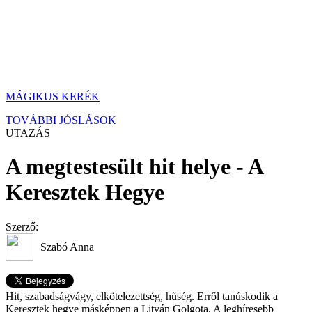
MÁGIKUS KERÉK
TOVÁBBI JÓSLÁSOK
UTAZÁS
A megtestesült hit helye - A
Keresztek Hegye
Szerző:
Szabó Anna
Hit, szabadságvágy, elkötelezettség, hűség. Erről tanúskodik a
Keresztek hegye másképpen a Litván Golgota. A leghíresebb