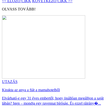
<< ELŐZŐ CIKK
KÖVETKEZŐ CIKK >>
OLVASS TOVÁBB!
UTAZÁS
Kirakta az anya a fiát a mamahotelből
Elvárható-e egy 31 éves embertől, hogy önállóan megálljon a saját
lábán? Igen – mondja egy ravennai bíróság. És ezzel ráirány�...