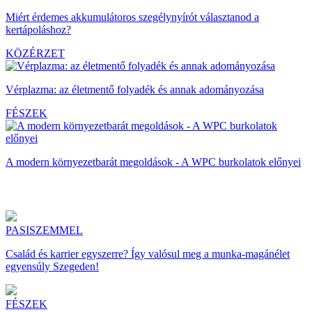
Miért érdemes akkumulátoros szegélynyírót választanod a
kertápoláshoz?
KÖZÉRZET
Vérplazma: az életmentő folyadék és annak adományozása
FÉSZEK
A modern környezetbarát megoldások - A WPC burkolatok előnyei
PASISZEMMEL
Család és karrier egyszerre? Így valósul meg a munka-magánélet
egyensúly Szegeden!
FÉSZEK