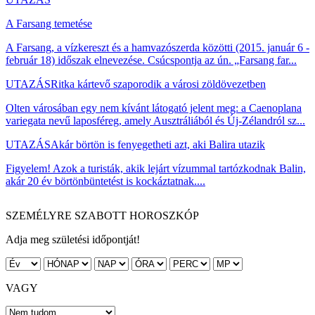
A Farsang temetése
A Farsang, a vízkereszt és a hamvazószerda közötti (2015. január 6 -
február 18) időszak elnevezése. Csúcspontja az ún. „Farsang far...
UTAZÁS
Ritka kártevő szaporodik a városi zöldövezetben
Olten városában egy nem kívánt látogató jelent meg: a Caenoplana
variegata nevű laposféreg, amely Ausztráliából és Új-Zélandról sz...
UTAZÁS
Akár börtön is fenyegetheti azt, aki Balira utazik
Figyelem! Azok a turisták, akik lejárt vízummal tartózkodnak Balin,
akár 20 év börtönbüntetést is kockáztatnak....
SZEMÉLYRE SZABOTT HOROSZKÓP
Adja meg születési időpontját!
VAGY