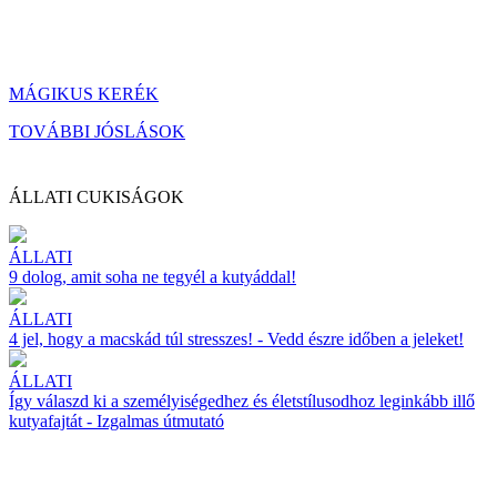
MÁGIKUS KERÉK
TOVÁBBI JÓSLÁSOK
ÁLLATI CUKISÁGOK
ÁLLATI
9 dolog, amit soha ne tegyél a kutyáddal!
ÁLLATI
4 jel, hogy a macskád túl stresszes! - Vedd észre időben a jeleket!
ÁLLATI
Így válaszd ki a személyiségedhez és életstílusodhoz leginkább illő
kutyafajtát - Izgalmas útmutató