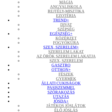
MÁGIA
ANGYALISKOLA
REJTÉLY-MISZTIKA
EZOTÉRIA
TREND
+
DIVAT
SZÉPSÉG
EGÉSZSÉG
+
KÖZÉRZET
FOGYÓKÚRA
SZEX, SZERELEM
+
SZERELEM LAKAT
AZ ÖRÖK SZERELEM LAKATJA
SZEX, SZERELEM
GASZTRO
OTTHON
+
FÉSZEK
GYERMEK
ÁLLATI CUKISÁGOK
PASISZEMMEL
SZÓRAKOZÁS
UTAZÁS
JÓSDA
+
JÁTÉKOS JÓSLÁTOK
ÉLŐ JÓSLÁS