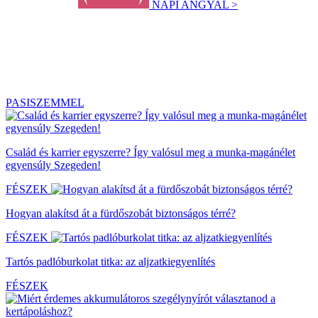
NAPI ANGYAL >
PASISZEMMEL
Család és karrier egyszerre? Így valósul meg a munka-magánélet
egyensúly Szegeden!
FÉSZEK
Hogyan alakítsd át a fürdőszobát biztonságos térré?
FÉSZEK
Tartós padlóburkolat titka: az aljzatkiegyenlítés
FÉSZEK