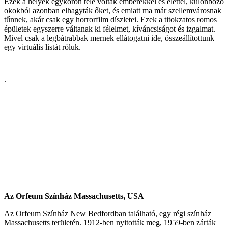
Ezek a helyek egykoron tele voltak emberekkel és élettel, különböző
okokból azonban elhagyták őket, és emiatt ma már szellemvárosnak
tűnnek, akár csak egy horrorfilm díszletei. Ezek a titokzatos romos
épületek egyszerre váltanak ki félelmet, kíváncsiságot és izgalmat.
Mivel csak a legbátrabbak mernek ellátogatni ide, összeállítottunk
egy virtuális listát róluk.
.
Az Orfeum Színház Massachusetts, USA
Az Orfeum Színház New Bedfordban található, egy régi színház
Massachusetts területén. 1912-ben nyitották meg, 1959-ben zárták