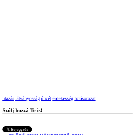
utazás
látványosság
úticél
érdekesség
fotósorozat
Szólj hozzá Te is!