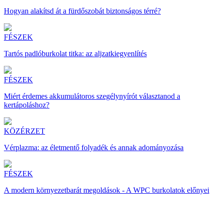
Hogyan alakítsd át a fürdőszobát biztonságos térré?
FÉSZEK
Tartós padlóburkolat titka: az aljzatkiegyenlítés
FÉSZEK
Miért érdemes akkumulátoros szegélynyírót választanod a
kertápoláshoz?
KÖZÉRZET
Vérplazma: az életmentő folyadék és annak adományozása
FÉSZEK
A modern környezetbarát megoldások - A WPC burkolatok előnyei