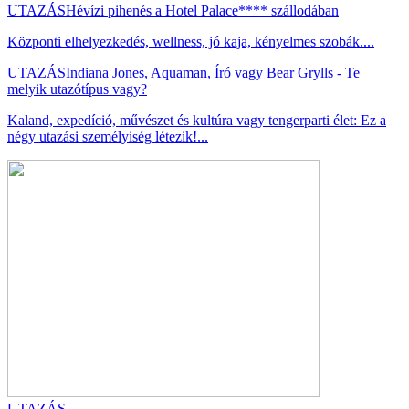
UTAZÁS
Hévízi pihenés a Hotel Palace**** szállodában
Központi elhelyezkedés, wellness, jó kaja, kényelmes szobák....
UTAZÁS
Indiana Jones, Aquaman, Író vagy Bear Grylls - Te
melyik utazótípus vagy?
Kaland, expedíció, művészet és kultúra vagy tengerparti élet: Ez a
négy utazási személyiség létezik!...
UTAZÁS