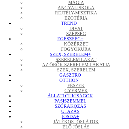
MÁGIA
ANGYALISKOLA
REJTÉLY-MISZTIKA
EZOTÉRIA
TREND
+
DIVAT
SZÉPSÉG
EGÉSZSÉG
+
KÖZÉRZET
FOGYÓKÚRA
SZEX, SZERELEM
+
SZERELEM LAKAT
AZ ÖRÖK SZERELEM LAKATJA
SZEX, SZERELEM
GASZTRO
OTTHON
+
FÉSZEK
GYERMEK
ÁLLATI CUKISÁGOK
PASISZEMMEL
SZÓRAKOZÁS
UTAZÁS
JÓSDA
+
JÁTÉKOS JÓSLÁTOK
ÉLŐ JÓSLÁS