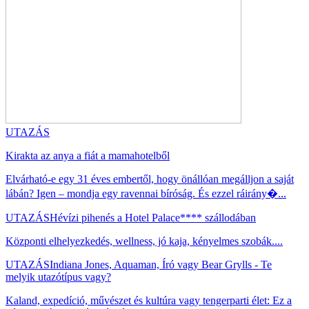
UTAZÁS
Kirakta az anya a fiát a mamahotelből
Elvárható-e egy 31 éves embertől, hogy önállóan megálljon a saját
lábán? Igen – mondja egy ravennai bíróság. És ezzel ráirány�...
UTAZÁS
Hévízi pihenés a Hotel Palace**** szállodában
Központi elhelyezkedés, wellness, jó kaja, kényelmes szobák....
UTAZÁS
Indiana Jones, Aquaman, Író vagy Bear Grylls - Te
melyik utazótípus vagy?
Kaland, expedíció, művészet és kultúra vagy tengerparti élet: Ez a