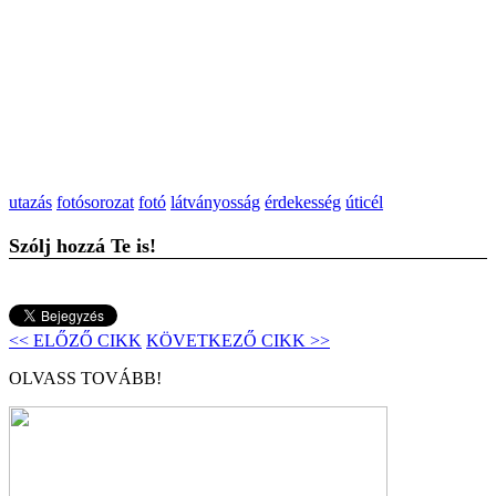
utazás
fotósorozat
fotó
látványosság
érdekesség
úticél
Szólj hozzá Te is!
<< ELŐZŐ CIKK
KÖVETKEZŐ CIKK >>
OLVASS TOVÁBB!