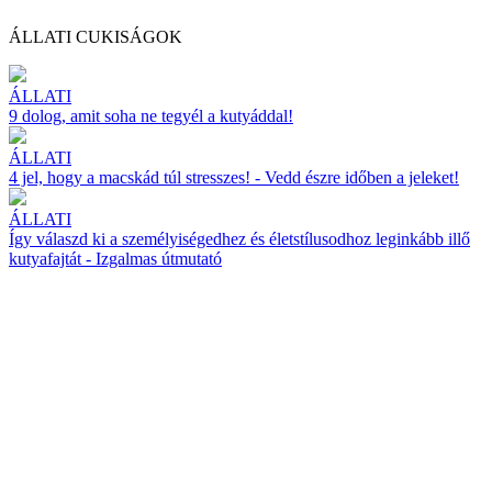
ÁLLATI CUKISÁGOK
ÁLLATI
9 dolog, amit soha ne tegyél a kutyáddal!
ÁLLATI
4 jel, hogy a macskád túl stresszes! - Vedd észre időben a jeleket!
ÁLLATI
Így válaszd ki a személyiségedhez és életstílusodhoz leginkább illő
kutyafajtát - Izgalmas útmutató