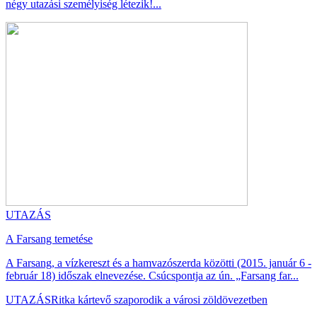
négy utazási személyiség létezik!...
UTAZÁS
A Farsang temetése
A Farsang, a vízkereszt és a hamvazószerda közötti (2015. január 6 -
február 18) időszak elnevezése. Csúcspontja az ún. „Farsang far...
UTAZÁS
Ritka kártevő szaporodik a városi zöldövezetben