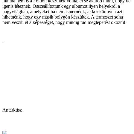
mintha nem is a Földön készültek volna, el se akarod hinni, hogy de
igenis léteznek. Összeállítottunk egy albumot ilyen helyekről a
nagyvilágban, amelyeket ha nem ismernénk, akkor könnyen azt
hihetnénk, hogy egy másik bolygón készültek. A természet soha
nem veszíti el a képességet, hogy mindig tud meglepetést okozni!
.
Antarktisz