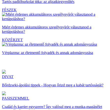
Tartós padlóburkolat titka: az aljzatkiegyenlítés
FÉSZEK
Miért érdemes akkumulátoros szegélynyírót választanod a
kertápoláshoz?
KÖZÉRZET
Vérplazma: az életmentő folyadék és annak adományozása
DIVAT
Bőrdzseki-ápolási tippek - Hogyan őrizd meg a kabát tartósságát?
PASISZEMMEL
Család és karrier egyszerre? Így valósul meg a munka-magánélet