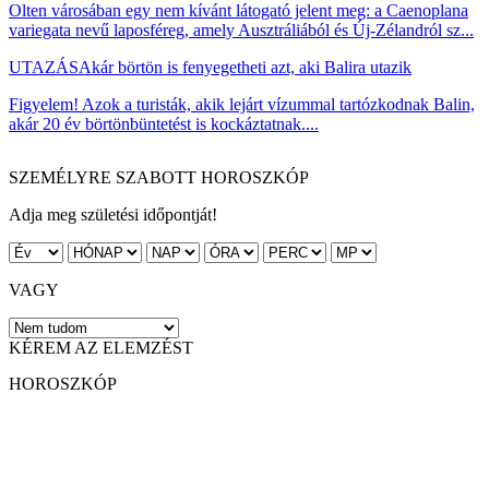
Olten városában egy nem kívánt látogató jelent meg: a Caenoplana
variegata nevű laposféreg, amely Ausztráliából és Új-Zélandról sz...
UTAZÁS
Akár börtön is fenyegetheti azt, aki Balira utazik
Figyelem! Azok a turisták, akik lejárt vízummal tartózkodnak Balin,
akár 20 év börtönbüntetést is kockáztatnak....
SZEMÉLYRE SZABOTT HOROSZKÓP
Adja meg születési időpontját!
VAGY
KÉREM AZ ELEMZÉST
HOROSZKÓP