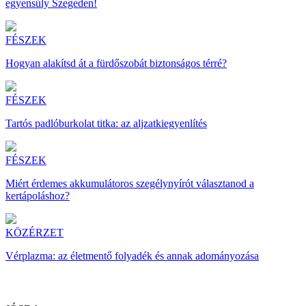
egyensúly Szegeden!
FÉSZEK
Hogyan alakítsd át a fürdőszobát biztonságos térré?
FÉSZEK
Tartós padlóburkolat titka: az aljzatkiegyenlítés
FÉSZEK
Miért érdemes akkumulátoros szegélynyírót választanod a
kertápoláshoz?
KÖZÉRZET
Vérplazma: az életmentő folyadék és annak adományozása