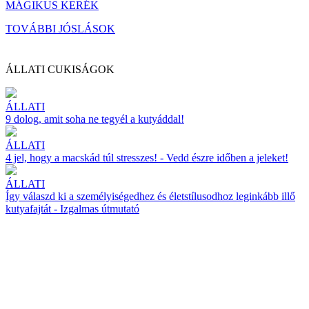
MÁGIKUS KERÉK
TOVÁBBI JÓSLÁSOK
ÁLLATI CUKISÁGOK
ÁLLATI
9 dolog, amit soha ne tegyél a kutyáddal!
ÁLLATI
4 jel, hogy a macskád túl stresszes! - Vedd észre időben a jeleket!
ÁLLATI
Így válaszd ki a személyiségedhez és életstílusodhoz leginkább illő
kutyafajtát - Izgalmas útmutató