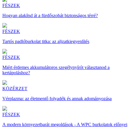
FÉSZEK
Hogyan alakítsd át a fürdőszobát biztonságos térré?
FÉSZEK
Tartós padlóburkolat titka: az aljzatkiegyenlítés
FÉSZEK
Miért érdemes akkumulátoros szegélynyírót választanod a
kertápoláshoz?
KÖZÉRZET
Vérplazma: az életmentő folyadék és annak adományozása
FÉSZEK
A modern környezetbarát megoldások - A WPC burkolatok előnyei