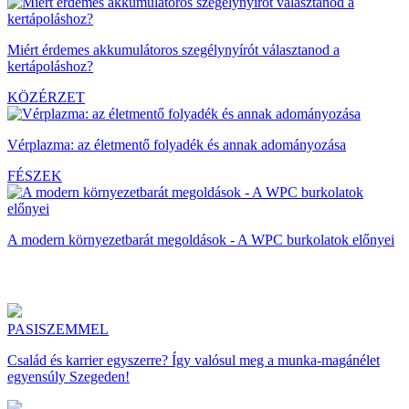
Miért érdemes akkumulátoros szegélynyírót választanod a
kertápoláshoz?
KÖZÉRZET
Vérplazma: az életmentő folyadék és annak adományozása
FÉSZEK
A modern környezetbarát megoldások - A WPC burkolatok előnyei
PASISZEMMEL
Család és karrier egyszerre? Így valósul meg a munka-magánélet
egyensúly Szegeden!