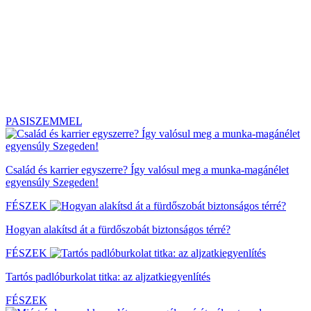
PASISZEMMEL
Család és karrier egyszerre? Így valósul meg a munka-magánélet
egyensúly Szegeden!
FÉSZEK
Hogyan alakítsd át a fürdőszobát biztonságos térré?
FÉSZEK
Tartós padlóburkolat titka: az aljzatkiegyenlítés
FÉSZEK