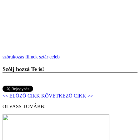
szórakozás
filmek
sztár
celeb
Szólj hozzá Te is!
<< ELŐZŐ CIKK
KÖVETKEZŐ CIKK >>
OLVASS TOVÁBB!