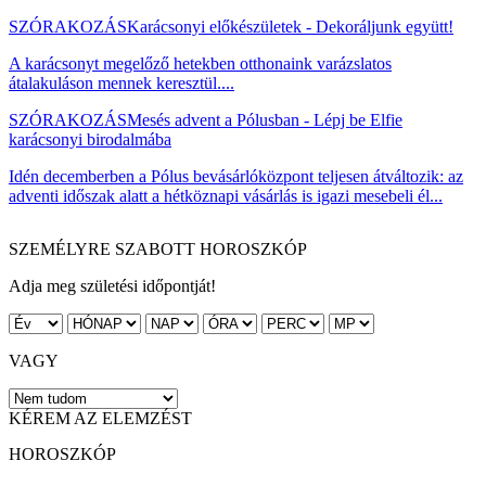
SZÓRAKOZÁS
Karácsonyi előkészületek - Dekoráljunk együtt!
A karácsonyt megelőző hetekben otthonaink varázslatos
átalakuláson mennek keresztül....
SZÓRAKOZÁS
Mesés advent a Pólusban - Lépj be Elfie
karácsonyi birodalmába
Idén decemberben a Pólus bevásárlóközpont teljesen átváltozik: az
adventi időszak alatt a hétköznapi vásárlás is igazi mesebeli él...
SZEMÉLYRE SZABOTT HOROSZKÓP
Adja meg születési időpontját!
VAGY
KÉREM AZ ELEMZÉST
HOROSZKÓP