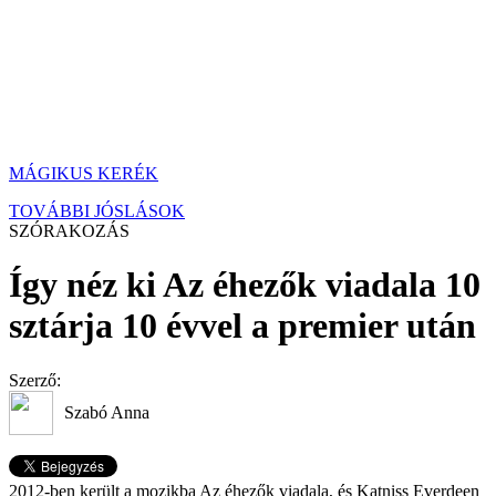
MÁGIKUS KERÉK
TOVÁBBI JÓSLÁSOK
SZÓRAKOZÁS
Így néz ki Az éhezők viadala 10
sztárja 10 évvel a premier után
Szerző:
Szabó Anna
2012-ben került a mozikba Az éhezők viadala, és Katniss Everdeen