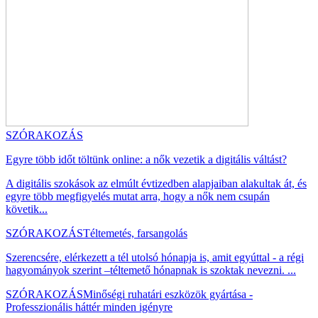
SZÓRAKOZÁS
Egyre több időt töltünk online: a nők vezetik a digitális váltást?
A digitális szokások az elmúlt évtizedben alapjaiban alakultak át, és
egyre több megfigyelés mutat arra, hogy a nők nem csupán
követik...
SZÓRAKOZÁS
Téltemetés, farsangolás
Szerencsére, elérkezett a tél utolsó hónapja is, amit egyúttal - a régi
hagyományok szerint –téltemető hónapnak is szoktak nevezni. ...
SZÓRAKOZÁS
Minőségi ruhatári eszközök gyártása -
Professzionális háttér minden igényre