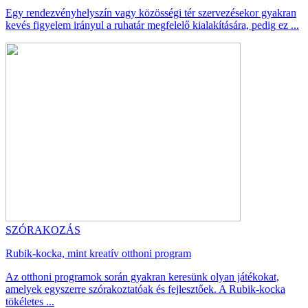
Egy rendezvényhelyszín vagy közösségi tér szervezésekor gyakran
kevés figyelem irányul a ruhatár megfelelő kialakítására, pedig ez ...
SZÓRAKOZÁS
Rubik-kocka, mint kreatív otthoni program
Az otthoni programok során gyakran keresünk olyan játékokat,
amelyek egyszerre szórakoztatóak és fejlesztőek. A Rubik-kocka
tökéletes ...