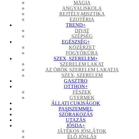
MÁGIA
ANGYALISKOLA
REJTÉLY-MISZTIKA
EZOTÉRIA
TREND
+
DIVAT
SZÉPSÉG
EGÉSZSÉG
+
KÖZÉRZET
FOGYÓKÚRA
SZEX, SZERELEM
+
SZERELEM LAKAT
AZ ÖRÖK SZERELEM LAKATJA
SZEX, SZERELEM
GASZTRO
OTTHON
+
FÉSZEK
GYERMEK
ÁLLATI CUKISÁGOK
PASISZEMMEL
SZÓRAKOZÁS
UTAZÁS
JÓSDA
+
JÁTÉKOS JÓSLÁTOK
ÉLŐ JÓSLÁS