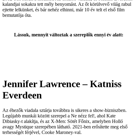
kalandjai sokakra tett mély benyomást. Az őt körülvevő világ rabul
ejtette lelkünket, és bár nehéz elhinni, már 10 év telt el első film
bemutatója óta.
Lássuk, mennyit változtak a szereplők ennyi év alatt:
Jennifer Lawrence – Katniss
Everdeen
Az éhezők viadala sztárja továbbra is sikeres a show-bizniszben.
Legújabb munkái között szerepel a Ne nézz fel!, ahol Kate
Dibiasky-t alakítja, és az X-Men: Sötét Főnix, amelyben Holló
avagy Mystique szerepében látható. 2021-ben erősítette meg első
terhességét férjével, Cooke Maroney-val.