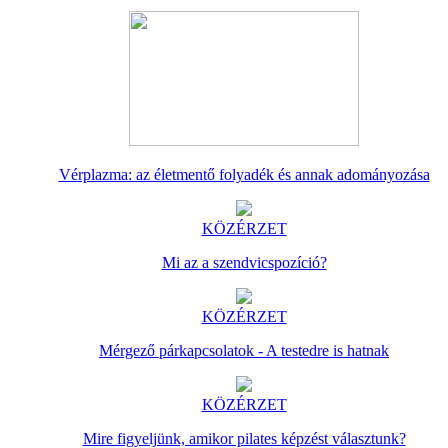
Vérplazma: az életmentő folyadék és annak adományozása
KÖZÉRZET
Mi az a szendvicspozíció?
KÖZÉRZET
Mérgező párkapcsolatok - A testedre is hatnak
KÖZÉRZET
Mire figyeljünk, amikor pilates képzést választunk?