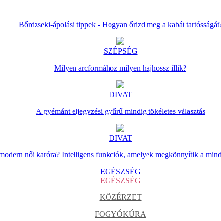
Bőrdzseki-ápolási tippek - Hogyan őrizd meg a kabát tartósságát
SZÉPSÉG
Milyen arcformához milyen hajhossz illik?
DIVAT
A gyémánt eljegyzési gyűrű mindig tökéletes választás
DIVAT
 modern női karóra? Intelligens funkciók, amelyek megkönnyítik a min
EGÉSZSÉG
EGÉSZSÉG
KÖZÉRZET
FOGYÓKÚRA