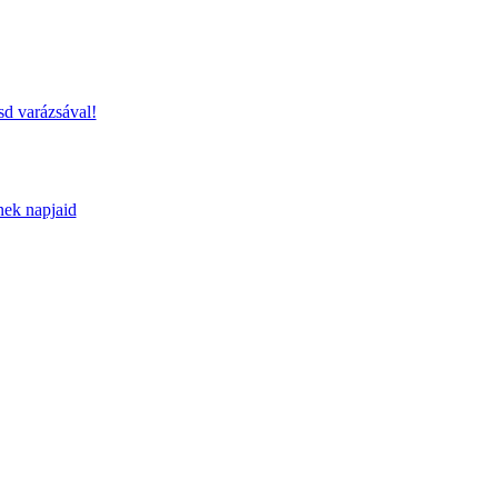
sd varázsával!
nek napjaid