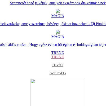
Szerencsét hozó jelképek, amelyek évszázadok óta velünk élnek
MÁGIA
sdi varázslat, amely szerelmet, bőséget, jóslatot hoz neked - Élj Pünkö
MÁGIA
ösdi áldás varázs - Hogy egész évben bőségben és boldogságban telje
TREND
TREND
DIVAT
SZÉPSÉG