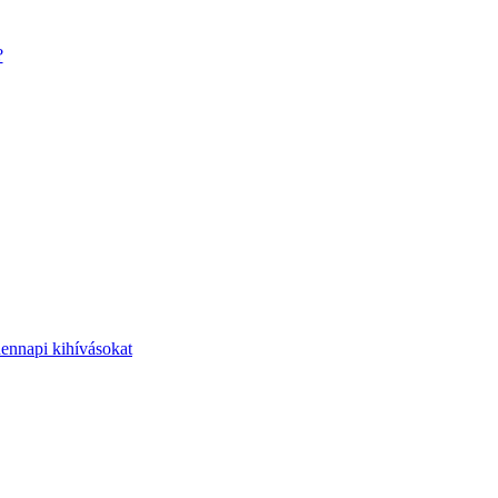
?
dennapi kihívásokat