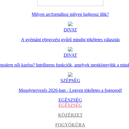
Milyen arcformához milyen hajhossz illik?
DIVAT
A gyémánt eljegyzési gyűrű mindig tökéletes választás
DIVAT
 modern női karóra? Intelligens funkciók, amelyek megkönnyítik a min
SZÉPSÉG
Mosolytervezés 2026-ban - Legyen tökéletes a fogsorod!
EGÉSZSÉG
EGÉSZSÉG
KÖZÉRZET
FOGYÓKÚRA