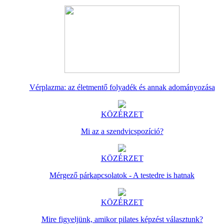
Vérplazma: az életmentő folyadék és annak adományozása
KÖZÉRZET
Mi az a szendvicspozíció?
KÖZÉRZET
Mérgező párkapcsolatok - A testedre is hatnak
KÖZÉRZET
Mire figyeljünk, amikor pilates képzést választunk?