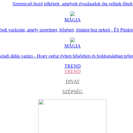
Szerencsét hozó jelképek, amelyek évszázadok óta velünk élnek
MÁGIA
sdi varázslat, amely szerelmet, bőséget, jóslatot hoz neked - Élj Pünkö
MÁGIA
ösdi áldás varázs - Hogy egész évben bőségben és boldogságban telje
TREND
TREND
DIVAT
SZÉPSÉG