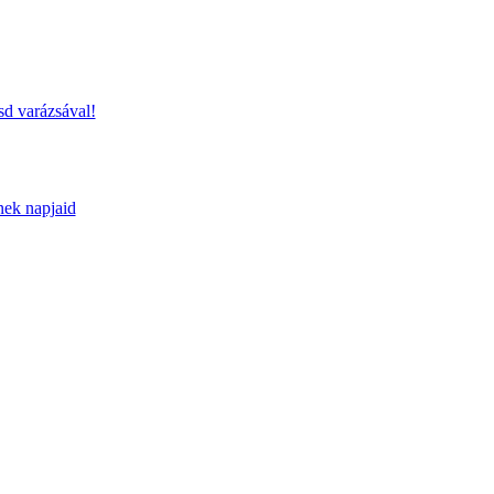
sd varázsával!
nek napjaid