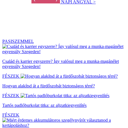
NAPI ANGYAL >
PASISZEMMEL
Család és karrier egyszerre? Így valósul meg a munka-magánélet
egyensúly Szegeden!
FÉSZEK
Hogyan alakítsd át a fürdőszobát biztonságos térré?
FÉSZEK
Tartós padlóburkolat titka: az aljzatkiegyenlítés
FÉSZEK