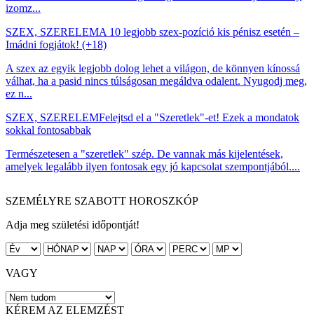
izomz...
SZEX, SZERELEM
A 10 legjobb szex-pozíció kis pénisz esetén –
Imádni fogjátok! (+18)
A szex az egyik legjobb dolog lehet a világon, de könnyen kínossá
válhat, ha a pasid nincs túlságosan megáldva odalent. Nyugodj meg,
ez n...
SZEX, SZERELEM
Felejtsd el a "Szeretlek"-et! Ezek a mondatok
sokkal fontosabbak
Természetesen a "szeretlek" szép. De vannak más kijelentések,
amelyek legalább ilyen fontosak egy jó kapcsolat szempontjából....
SZEMÉLYRE SZABOTT HOROSZKÓP
Adja meg születési időpontját!
VAGY
KÉREM AZ ELEMZÉST