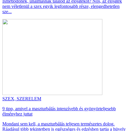
Ismétlődőnek, unalmasnak találod az előjátékot? Nos, az előjáték
nem véletlenül a szex egyik legfontosabb része, elengedhetetlen
sze...
SZEX, SZERELEM
9 tipp, amivel a maszturbálás intenzívebb és gyönyörteljesebb
élményhez juttat
Mondani sem kell, a maszturbálás teljesen természetes dolog.
Ráadásul több tekintetben is egészséges és edzésben tartja a hüvely