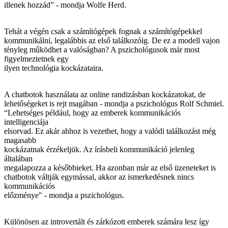
illenek hozzád” - mondja Wolfe Herd.
Tehát a végén csak a számítógépek fognak a számítógépekkel
kommunikálni, legalábbis az első találkozóig. De ez a modell vajon
tényleg működhet a valóságban? A pszichológusok már most
figyelmeztetnek egy
ilyen technológia kockázataira.
A chatbotok használata az online randizásban kockázatokat, de
lehetőségeket is rejt magában - mondja a pszichológus Rolf Schmiel.
“Lehetséges például, hogy az emberek kommunikációs
intelligenciája
elsorvad. Ez akár ahhoz is vezethet, hogy a valódi találkozást még
magasabb
kockázatnak érzékeljük. Az írásbeli kommunikáció jelenleg
általában
megalapozza a későbbieket. Ha azonban már az első üzeneteket is
chatbotok váltják egymással, akkor az ismerkedésnek nincs
kommunikációs
előzménye" - mondja a pszichológus.
Különösen az introvertált és zárkózott emberek számára lesz így