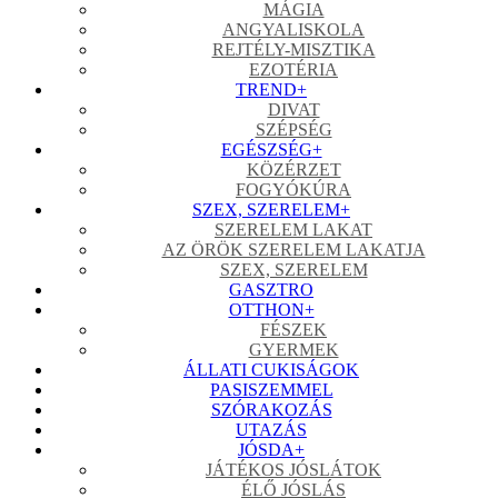
MÁGIA
ANGYALISKOLA
REJTÉLY-MISZTIKA
EZOTÉRIA
TREND
+
DIVAT
SZÉPSÉG
EGÉSZSÉG
+
KÖZÉRZET
FOGYÓKÚRA
SZEX, SZERELEM
+
SZERELEM LAKAT
AZ ÖRÖK SZERELEM LAKATJA
SZEX, SZERELEM
GASZTRO
OTTHON
+
FÉSZEK
GYERMEK
ÁLLATI CUKISÁGOK
PASISZEMMEL
SZÓRAKOZÁS
UTAZÁS
JÓSDA
+
JÁTÉKOS JÓSLÁTOK
ÉLŐ JÓSLÁS