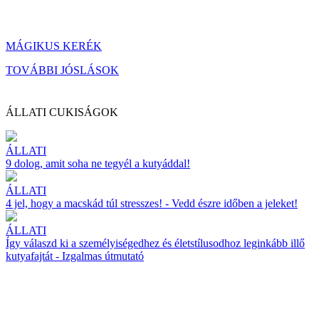
MÁGIKUS KERÉK
TOVÁBBI JÓSLÁSOK
ÁLLATI CUKISÁGOK
ÁLLATI
9 dolog, amit soha ne tegyél a kutyáddal!
ÁLLATI
4 jel, hogy a macskád túl stresszes! - Vedd észre időben a jeleket!
ÁLLATI
Így válaszd ki a személyiségedhez és életstílusodhoz leginkább illő
kutyafajtát - Izgalmas útmutató