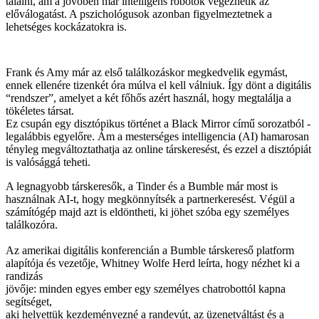
találni, ám a jövőben már intelligens robotok végezhetik az
előválogatást. A pszichológusok azonban figyelmeztetnek a
lehetséges kockázatokra is.
Frank és Amy már az első találkozáskor megkedvelik egymást,
ennek ellenére tizenkét óra múlva el kell válniuk. Így dönt a digitális
“rendszer”, amelyet a két főhős azért használ, hogy megtalálja a
tökéletes társat.
Ez csupán egy disztópikus történet a Black Mirror című sorozatból -
legalábbis egyelőre. Ám a mesterséges intelligencia (AI) hamarosan
tényleg megváltoztathatja az online társkeresést, és ezzel a disztópiát
is valósággá teheti.
A legnagyobb társkeresők, a Tinder és a Bumble már most is
használnak AI-t, hogy megkönnyítsék a partnerkeresést. Végül a
számítógép majd azt is eldöntheti, ki jöhet szóba egy személyes
találkozóra.
Az amerikai digitális konferencián a Bumble társkereső platform
alapítója és vezetője, Whitney Wolfe Herd leírta, hogy nézhet ki a
randizás
jövője: minden egyes ember egy személyes chatrobottól kapna
segítséget,
aki helyettük kezdeményezné a randevút, az üzenetváltást és a