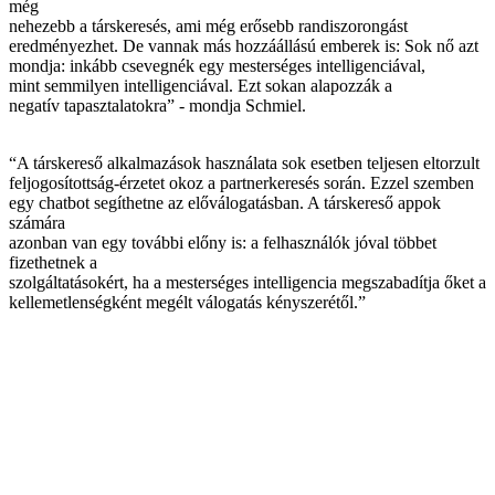
még
nehezebb a társkeresés, ami még erősebb randiszorongást
eredményezhet. De vannak más hozzáállású emberek is: Sok nő azt
mondja: inkább csevegnék egy mesterséges intelligenciával,
mint semmilyen intelligenciával. Ezt sokan alapozzák a
negatív tapasztalatokra” - mondja Schmiel.
“A társkereső alkalmazások használata sok esetben teljesen eltorzult
feljogosítottság-érzetet okoz a partnerkeresés során. Ezzel szemben
egy chatbot segíthetne az előválogatásban. A társkereső appok
számára
azonban van egy további előny is: a felhasználók jóval többet
fizethetnek a
szolgáltatásokért, ha a mesterséges intelligencia megszabadítja őket a
kellemetlenségként megélt válogatás kényszerétől.”