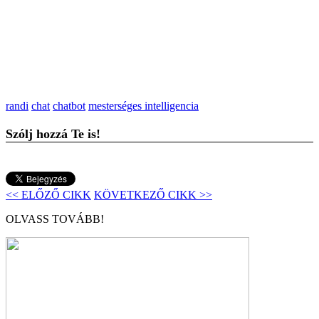
randi
chat
chatbot
mesterséges intelligencia
Szólj hozzá Te is!
<< ELŐZŐ CIKK
KÖVETKEZŐ CIKK >>
OLVASS TOVÁBB!