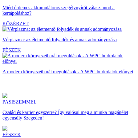
Miért érdemes akkumulátoros szegélynyírót választanod a
kertápoláshoz?
KÖZÉRZET
Vérplazma: az életmentő folyadék és annak adományozása
FÉSZEK
A modern környezetbarát megoldások - A WPC burkolatok előnyei
PASISZEMMEL
Család és karrier egyszerre? Így valósul meg a munka-magánélet
egyensúly Szegeden!
FÉSZEK