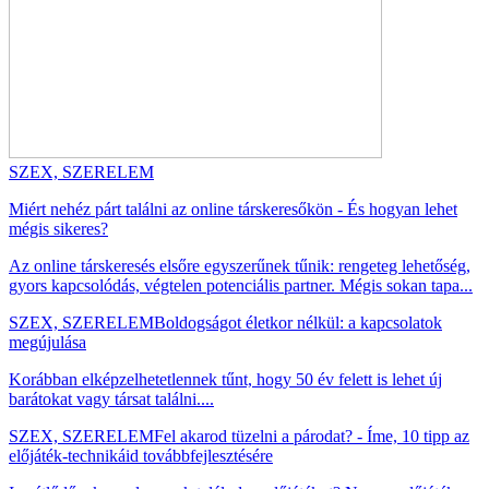
SZEX, SZERELEM
Miért nehéz párt találni az online társkeresőkön - És hogyan lehet
mégis sikeres?
Az online társkeresés elsőre egyszerűnek tűnik: rengeteg lehetőség,
gyors kapcsolódás, végtelen potenciális partner. Mégis sokan tapa...
SZEX, SZERELEM
Boldogságot életkor nélkül: a kapcsolatok
megújulása
Korábban elképzelhetetlennek tűnt, hogy 50 év felett is lehet új
barátokat vagy társat találni....
SZEX, SZERELEM
Fel akarod tüzelni a párodat? - Íme, 10 tipp az
előjáték-technikáid továbbfejlesztésére