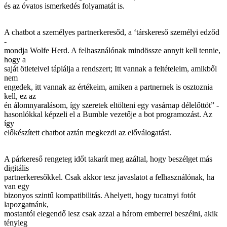
és az óvatos ismerkedés folyamatát is.
A chatbot a személyes partnerkeresőd, a ‘társkereső személyi edződ
-
mondja Wolfe Herd. A felhasználónak mindössze annyit kell tennie,
hogy a
saját ötleteivel táplálja a rendszert; Itt vannak a feltételeim, amikből
nem
engedek, itt vannak az értékeim, amiken a partnernek is osztoznia
kell, ez az
én álomnyaralásom, így szeretek eltölteni egy vasárnap délelőttöt” -
hasonlókkal képzeli el a Bumble vezetője a bot programozást. Az
így
előkészített chatbot aztán megkezdi az előválogatást.
A párkereső rengeteg időt takarít meg azáltal, hogy beszélget más
digitális
partnerkeresőkkel. Csak akkor tesz javaslatot a felhasználónak, ha
van egy
bizonyos szintű kompatibilitás. Ahelyett, hogy tucatnyi fotót
lapozgatnánk,
mostantól elegendő lesz csak azzal a három emberrel beszélni, akik
tényleg