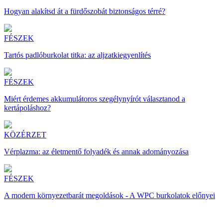
Hogyan alakítsd át a fürdőszobát biztonságos térré?
FÉSZEK
Tartós padlóburkolat titka: az aljzatkiegyenlítés
FÉSZEK
Miért érdemes akkumulátoros szegélynyírót választanod a
kertápoláshoz?
KÖZÉRZET
Vérplazma: az életmentő folyadék és annak adományozása
FÉSZEK
A modern környezetbarát megoldások - A WPC burkolatok előnyei