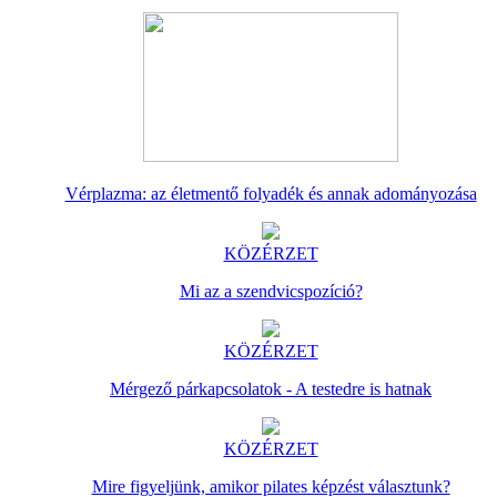
Vérplazma: az életmentő folyadék és annak adományozása
KÖZÉRZET
Mi az a szendvicspozíció?
KÖZÉRZET
Mérgező párkapcsolatok - A testedre is hatnak
KÖZÉRZET
Mire figyeljünk, amikor pilates képzést választunk?