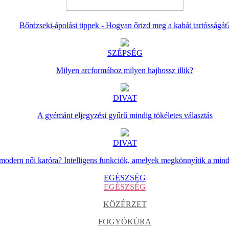
Bőrdzseki-ápolási tippek - Hogyan őrizd meg a kabát tartósságát
SZÉPSÉG
Milyen arcformához milyen hajhossz illik?
DIVAT
A gyémánt eljegyzési gyűrű mindig tökéletes választás
DIVAT
 modern női karóra? Intelligens funkciók, amelyek megkönnyítik a min
EGÉSZSÉG
EGÉSZSÉG
KÖZÉRZET
FOGYÓKÚRA