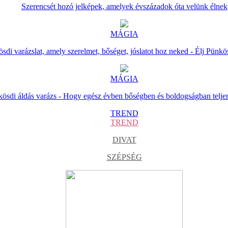
Szerencsét hozó jelképek, amelyek évszázadok óta velünk élnek
MÁGIA
sdi varázslat, amely szerelmet, bőséget, jóslatot hoz neked - Élj Pünkö
MÁGIA
ösdi áldás varázs - Hogy egész évben bőségben és boldogságban telje
TREND
TREND
DIVAT
SZÉPSÉG