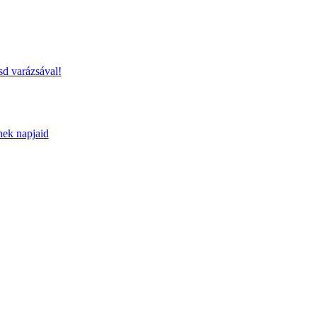
sd varázsával!
nek napjaid