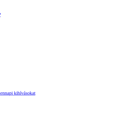
?
dennapi kihívásokat