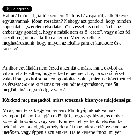
Hallottál már sírig tartó szerelemről, idős házaspárról, akik 50 éve
együtt vannak, jóban-rosszban? Nehogy azt gondold, hogy minden
kapcsolat a „szerelem első látásra” érzéssel kezdődik. Néha az
ember úgy gondolja, hogy a másik nem az ő „esete”, vagy a két fél
között még nem alakult ki a kémia. Miért is kellene
meghatároznunk, hogy milyen az ideális partner karaktere és a
külseje?
Amikor egyáltalán nem érzed a kémiát a másik iránt, egyből az
villan fel a fejedben, hogy el kell engedned. De, ha szikrát érzel
valaki iránt, akiről soha nem gondoltad volna, miért ne követhetnéd
az érzést? Sok lelki társnak fel kell nőnie egymáshoz, mielőtt
megláthatnák egymás igaz valóját.
Kérdezd meg magadtól, miért tetszenek bizonyos tulajdonságai
Mi az, ami tetszik egy emberben? Mindnyájunknak vannak
szempontjai, amik alapján eldöntjük, hogy egy bizonyos ember
közel áll hozzánk, vagy sem. Könnyen elnyerhetik tetszésünket
például azok a dolgok, amelyek saját magunkra emlékeztetnek az
illetőben, vagy éppen a szüleinkre. Ha le kellene írnod, milyen