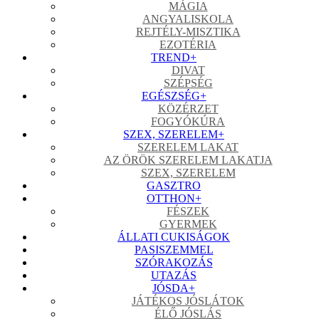
MÁGIA
ANGYALISKOLA
REJTÉLY-MISZTIKA
EZOTÉRIA
TREND
+
DIVAT
SZÉPSÉG
EGÉSZSÉG
+
KÖZÉRZET
FOGYÓKÚRA
SZEX, SZERELEM
+
SZERELEM LAKAT
AZ ÖRÖK SZERELEM LAKATJA
SZEX, SZERELEM
GASZTRO
OTTHON
+
FÉSZEK
GYERMEK
ÁLLATI CUKISÁGOK
PASISZEMMEL
SZÓRAKOZÁS
UTAZÁS
JÓSDA
+
JÁTÉKOS JÓSLÁTOK
ÉLŐ JÓSLÁS