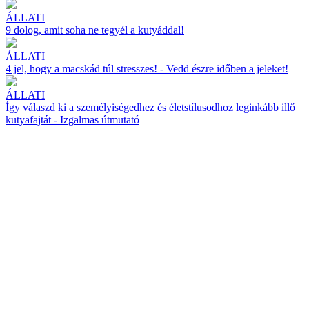
ÁLLATI
9 dolog, amit soha ne tegyél a kutyáddal!
ÁLLATI
4 jel, hogy a macskád túl stresszes! - Vedd észre időben a jeleket!
ÁLLATI
Így válaszd ki a személyiségedhez és életstílusodhoz leginkább illő
kutyafajtát - Izgalmas útmutató