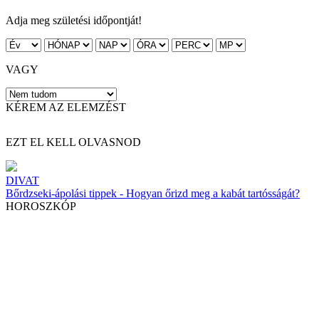
Adja meg születési időpontját!
VAGY
KÉREM AZ ELEMZÉST
EZT EL KELL OLVASNOD
DIVAT
Bőrdzseki-ápolási tippek - Hogyan őrizd meg a kabát tartósságát?
HOROSZKÓP