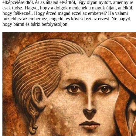
elképzeléseidtől, és az általad elvárttól, légy olyan nyitott, amennyire
csak tudsz. Hagyd, hogy a dolgok menjenek a maguk útján, anélkül,
hogy ítélkeznél. Hogy érzed magad ezzel az emberrel? Ha valami
húz ehhez az emberhez, engedd, és kövesd ezt az érzést. Ne hagyd,
hogy bármi és bárki befolyásoljon.