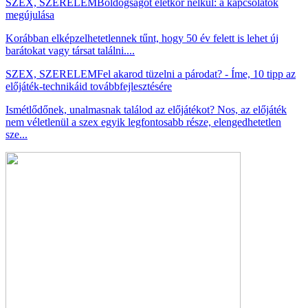
SZEX, SZERELEM
Boldogságot életkor nélkül: a kapcsolatok
megújulása
Korábban elképzelhetetlennek tűnt, hogy 50 év felett is lehet új
barátokat vagy társat találni....
SZEX, SZERELEM
Fel akarod tüzelni a párodat? - Íme, 10 tipp az
előjáték-technikáid továbbfejlesztésére
Ismétlődőnek, unalmasnak találod az előjátékot? Nos, az előjáték
nem véletlenül a szex egyik legfontosabb része, elengedhetetlen
sze...