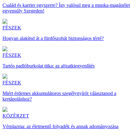
Család és karrier egyszerre? Így valósul meg a munka-magánélet
egyensúly Szegeden!
FÉSZEK
Hogyan alakítsd át a fürdőszobát biztonságos térré?
FÉSZEK
Tartós padlóburkolat titka: az aljzatkiegyenlítés
FÉSZEK
Miért érdemes akkumulátoros szegélynyírót választanod a
kertápoláshoz?
KÖZÉRZET
Vérplazma: az életmentő folyadék és annak adományozása