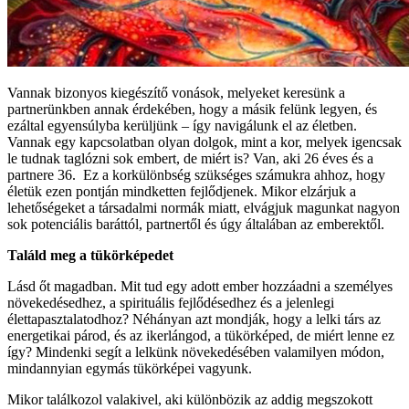
Vannak bizonyos kiegészítő vonások, melyeket keresünk a
partnerünkben annak érdekében, hogy a másik felünk legyen, és
ezáltal egyensúlyba kerüljünk – így navigálunk el az életben.
Vannak egy kapcsolatban olyan dolgok, mint a kor, melyek igencsak
le tudnak taglózni sok embert, de miért is? Van, aki 26 éves és a
partnere 36. Ez a korkülönbség szükséges számukra ahhoz, hogy
életük ezen pontján mindketten fejlődjenek. Mikor elzárjuk a
lehetőségeket a társadalmi normák miatt, elvágjuk magunkat nagyon
sok potenciális baráttól, partnertől és úgy általában az emberektől.
Találd meg a tükörképedet
Lásd őt magadban. Mit tud egy adott ember hozzáadni a személyes
növekedésedhez, a spirituális fejlődésedhez és a jelenlegi
élettapasztalatodhoz? Néhányan azt mondják, hogy a lelki társ az
energetikai párod, és az ikerlángod, a tükörképed, de miért lenne ez
így? Mindenki segít a lelkünk növekedésében valamilyen módon,
mindannyian egymás tükörképei vagyunk.
Mikor találkozol valakivel, aki különbözik az addig megszokott