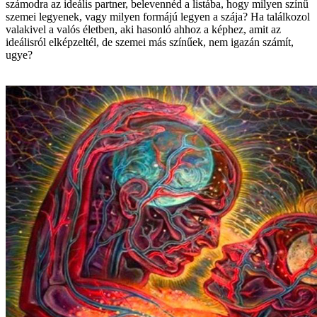
számodra az ideális partner, belevennéd a listába, hogy milyen színű
szemei legyenek, vagy milyen formájú legyen a szája? Ha találkozol
valakivel a valós életben, aki hasonló ahhoz a képhez, amit az
ideálisról elképzeltél, de szemei más színűek, nem igazán számít,
ugye?