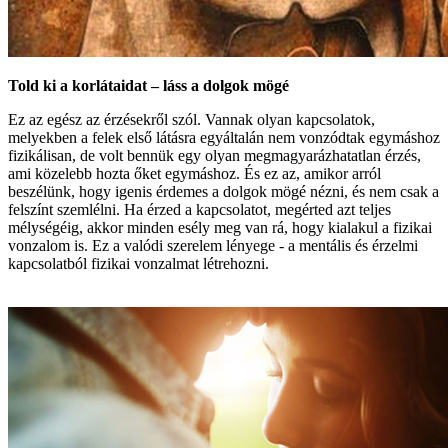
Told ki a korlátaidat – láss a dolgok mögé
Ez az egész az érzésekről szól. Vannak olyan kapcsolatok,
melyekben a felek első látásra egyáltalán nem vonzódtak egymáshoz
fizikálisan, de volt bennük egy olyan megmagyarázhatatlan érzés,
ami közelebb hozta őket egymáshoz. És ez az, amikor arról
beszélünk, hogy igenis érdemes a dolgok mögé nézni, és nem csak a
felszínt szemlélni. Ha érzed a kapcsolatot, megérted azt teljes
mélységéig, akkor minden esély meg van rá, hogy kialakul a fizikai
vonzalom is. Ez a valódi szerelem lényege - a mentális és érzelmi
kapcsolatból fizikai vonzalmat létrehozni.