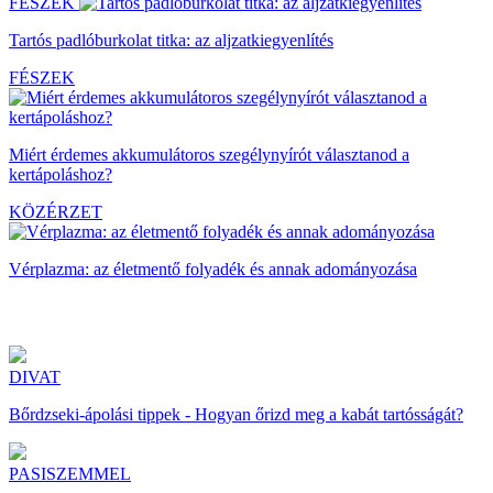
FÉSZEK
Tartós padlóburkolat titka: az aljzatkiegyenlítés
FÉSZEK
Miért érdemes akkumulátoros szegélynyírót választanod a
kertápoláshoz?
KÖZÉRZET
Vérplazma: az életmentő folyadék és annak adományozása
DIVAT
Bőrdzseki-ápolási tippek - Hogyan őrizd meg a kabát tartósságát?
PASISZEMMEL