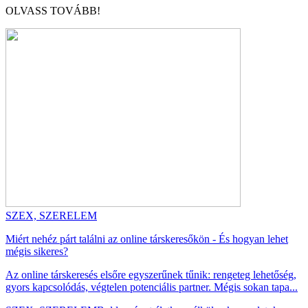
OLVASS TOVÁBB!
SZEX, SZERELEM
Miért nehéz párt találni az online társkeresőkön - És hogyan lehet
mégis sikeres?
Az online társkeresés elsőre egyszerűnek tűnik: rengeteg lehetőség,
gyors kapcsolódás, végtelen potenciális partner. Mégis sokan tapa...