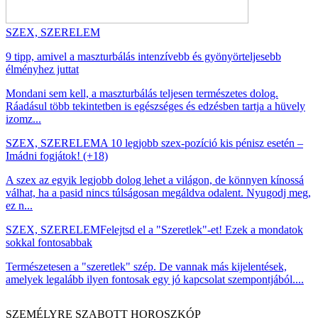
SZEX, SZERELEM
9 tipp, amivel a maszturbálás intenzívebb és gyönyörteljesebb
élményhez juttat
Mondani sem kell, a maszturbálás teljesen természetes dolog.
Ráadásul több tekintetben is egészséges és edzésben tartja a hüvely
izomz...
SZEX, SZERELEM
A 10 legjobb szex-pozíció kis pénisz esetén –
Imádni fogjátok! (+18)
A szex az egyik legjobb dolog lehet a világon, de könnyen kínossá
válhat, ha a pasid nincs túlságosan megáldva odalent. Nyugodj meg,
ez n...
SZEX, SZERELEM
Felejtsd el a "Szeretlek"-et! Ezek a mondatok
sokkal fontosabbak
Természetesen a "szeretlek" szép. De vannak más kijelentések,
amelyek legalább ilyen fontosak egy jó kapcsolat szempontjából....
SZEMÉLYRE SZABOTT HOROSZKÓP