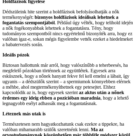
Holdfázisok figyelése
Dédszüleink hite szerint a holdfázisok befolyásolhatják a nők
termékenységét:
bizonyos holdfázisok ideálisak lehetnek a
fogantatás szempontjából
. Például úgy vélték, hogy telihold idején
a nők fogékonyabbak lehetnek a fogantatásra. Tény, hogy
tudományos szempontból nincs egyértelmű bizonyíték arra, hogy ez
valóban igaz-e, sokan mégis figyelembe vették ezeket a hiedelmeket
a babatervezés során.
Ideális pózok
Biztosan hallottunk már arról, hogy valószínűbb a teherbeesés, ha
megfelelő pózokban történnek az együttlétek. Egyesek arra
esküsznek, hogy a nőnek hanyatt fekve fel kell emelni a lábait, így
ugyanis – a dédszülők szerint – a spermiumok könnyebben elérnek
a méhbe, ahol megtermékenyíthetnek egy petesejtet. Ehhez
kapcsolódik az is, hogy egyesek szerint
az aktus után a nőnek
érdemes egy ideig ebben a pozícióban maradnia
, hogy a lehető
legnagyobb esélyt adhassák meg a fogantatásnak.
Léteznek más utak is
Természetesen nem hagyatkozhatunk csak ezekre a tippekre, ha
valóban mihamarabb szülők szeretnénk lenni.
Ma az
orvostudománynak köszönhetően már többféle módszer közül