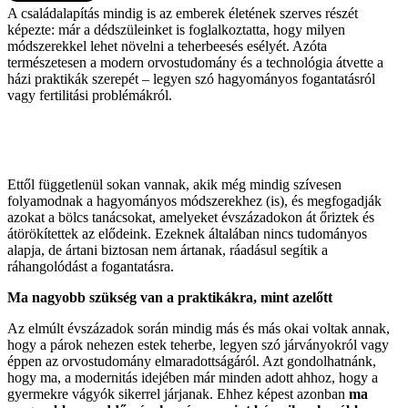
A családalapítás mindig is az emberek életének szerves részét
képezte: már a dédszüleinket is foglalkoztatta, hogy milyen
módszerekkel lehet növelni a teherbeesés esélyét. Azóta
természetesen a modern orvostudomány és a technológia átvette a
házi praktikák szerepét – legyen szó hagyományos fogantatásról
vagy fertilitási problémákról.
Ettől függetlenül sokan vannak, akik még mindig szívesen
folyamodnak a hagyományos módszerekhez (is), és megfogadják
azokat a bölcs tanácsokat, amelyeket évszázadokon át őriztek és
átörökítettek az elődeink. Ezeknek általában nincs tudományos
alapja, de ártani biztosan nem ártanak, ráadásul segítik a
ráhangolódást a fogantatásra.
Ma nagyobb szükség van a praktikákra, mint azelőtt
Az elmúlt évszázadok során mindig más és más okai voltak annak,
hogy a párok nehezen estek teherbe, legyen szó járványokról vagy
éppen az orvostudomány elmaradottságáról. Azt gondolhatnánk,
hogy ma, a modernitás idejében már minden adott ahhoz, hogy a
gyermekre vágyók sikerrel járjanak. Ehhez képest azonban
ma