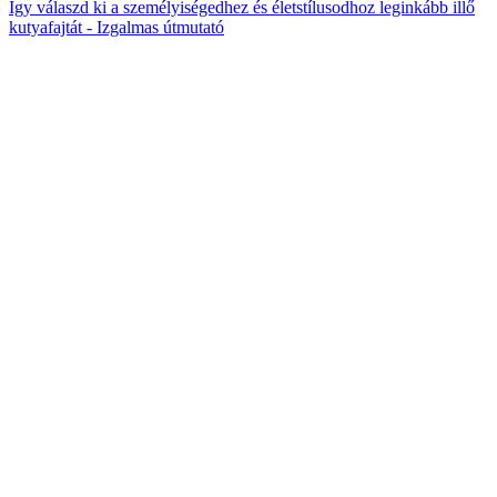
Így válaszd ki a személyiségedhez és életstílusodhoz leginkább illő
kutyafajtát - Izgalmas útmutató