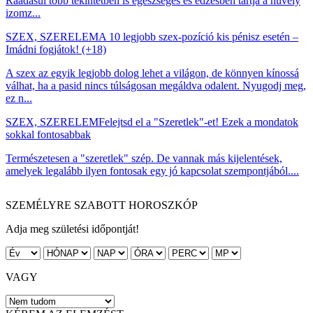
Ráadásul több tekintetben is egészséges és edzésben tartja a hüvely
izomz...
SZEX, SZERELEM
A 10 legjobb szex-pozíció kis pénisz esetén –
Imádni fogjátok! (+18)
A szex az egyik legjobb dolog lehet a világon, de könnyen kínossá
válhat, ha a pasid nincs túlságosan megáldva odalent. Nyugodj meg,
ez n...
SZEX, SZERELEM
Felejtsd el a "Szeretlek"-et! Ezek a mondatok
sokkal fontosabbak
Természetesen a "szeretlek" szép. De vannak más kijelentések,
amelyek legalább ilyen fontosak egy jó kapcsolat szempontjából....
SZEMÉLYRE SZABOTT HOROSZKÓP
Adja meg születési időpontját!
VAGY