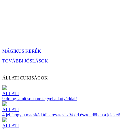
MÁGIKUS KERÉK
TOVÁBBI JÓSLÁSOK
ÁLLATI CUKISÁGOK
ÁLLATI
9 dolog, amit soha ne tegyél a kutyáddal!
ÁLLATI
4 jel, hogy a macskád túl stresszes! - Vedd észre időben a jeleket!
ÁLLATI