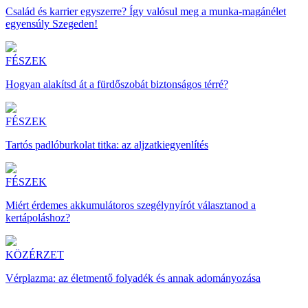
Család és karrier egyszerre? Így valósul meg a munka-magánélet
egyensúly Szegeden!
FÉSZEK
Hogyan alakítsd át a fürdőszobát biztonságos térré?
FÉSZEK
Tartós padlóburkolat titka: az aljzatkiegyenlítés
FÉSZEK
Miért érdemes akkumulátoros szegélynyírót választanod a
kertápoláshoz?
KÖZÉRZET
Vérplazma: az életmentő folyadék és annak adományozása