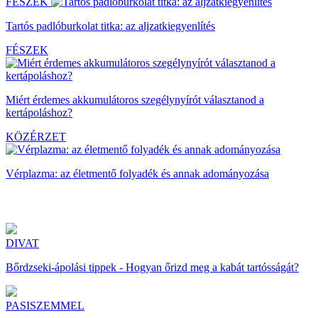
FÉSZEK
Tartós padlóburkolat titka: az aljzatkiegyenlítés
FÉSZEK
Miért érdemes akkumulátoros szegélynyírót választanod a
kertápoláshoz?
KÖZÉRZET
Vérplazma: az életmentő folyadék és annak adományozása
DIVAT
Bőrdzseki-ápolási tippek - Hogyan őrizd meg a kabát tartósságát?
PASISZEMMEL