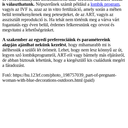
is választhatunk.
Népszerűnek számít például a
lombik program
,
vagyis az IVF is, azaz az in vitro fertilizáció, amely során a méhen
belül termékenyítenek meg petesejteket, de az ART, vagyis az
asszisztált reprodukció is. Ha tehát nem történik meg a várva várt
fogantatás egy éven belül, érdemes felkeresnünk egy orvost és
megvitatni a lehetőségeinket.
A szakember az egyedi preferenciáink és paramétereink
alapján ajánlhat nekünk kezelést
, hogy mihamarabb mi is
átélhessük a szülői lét örömeit. Lehet, hogy nem lesz könnyű az út,
legyen szó lombikprogramról, ART-ról vagy bármely más eljárásról,
de abban biztosak lehetünk, hogy a kiegészülő kis családunk megéri
a fáradozást.
Fotó: https://hu.123rf.com/photo_198757039_part-of-pregnant-
woman-with-blue-decorations-outdoors.html (paid)