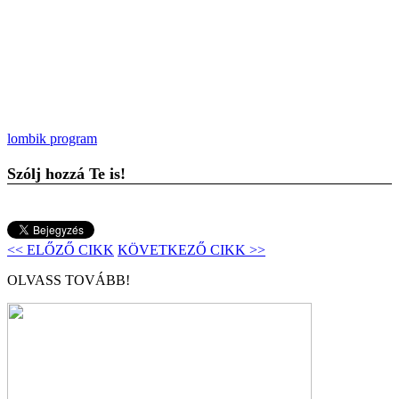
lombik program
Szólj hozzá Te is!
<< ELŐZŐ CIKK
KÖVETKEZŐ CIKK >>
OLVASS TOVÁBB!