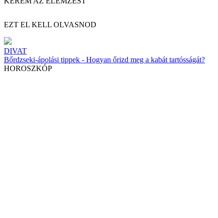
KÉREM AZ ELEMZÉST
EZT EL KELL OLVASNOD
DIVAT
Bőrdzseki-ápolási tippek - Hogyan őrizd meg a kabát tartósságát?
HOROSZKÓP