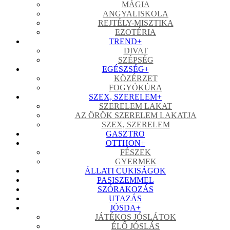
MÁGIA
ANGYALISKOLA
REJTÉLY-MISZTIKA
EZOTÉRIA
TREND
+
DIVAT
SZÉPSÉG
EGÉSZSÉG
+
KÖZÉRZET
FOGYÓKÚRA
SZEX, SZERELEM
+
SZERELEM LAKAT
AZ ÖRÖK SZERELEM LAKATJA
SZEX, SZERELEM
GASZTRO
OTTHON
+
FÉSZEK
GYERMEK
ÁLLATI CUKISÁGOK
PASISZEMMEL
SZÓRAKOZÁS
UTAZÁS
JÓSDA
+
JÁTÉKOS JÓSLÁTOK
ÉLŐ JÓSLÁS