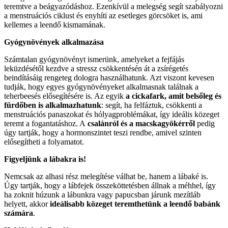
teremtve a beágyazódáshoz. Ezenkívül a melegség segít szabályozni
a menstruációs ciklust és enyhíti az esetleges görcsöket is, ami
kellemes a leendő kismamának.
Gyógynövények alkalmazása
Számtalan gyógynövényt ismerünk, amelyeket a fejfájás
leküzdésétől kezdve a stressz csökkentésén át a zsírégetés
beindításáig rengeteg dologra használhatunk. Azt viszont kevesen
tudják, hogy egyes gyógynövényeket alkalmasnak találnak a
teherbeesés elősegítésére is. Az egyik
a cickafark, amit belsőleg és
fürdőben is alkalmazhatunk
: segít, ha felfáztuk, csökkenti a
menstruációs panaszokat és hólyagproblémákat, így ideális közeget
teremt a fogantatáshoz. A
csalánról és a macskagyökérről
pedig
úgy tartják, hogy a hormonszintet teszi rendbe, amivel szinten
elősegítheti a folyamatot.
Figyeljünk a lábakra is!
Nemcsak az alhasi rész melegítése válhat be, hanem a lábaké is.
Úgy tartják, hogy a lábfejek összeköttetésben állnak a méhhel, így
ha zoknit húzunk a lábunkra vagy papucsban járunk mezítláb
helyett, akkor
ideálisabb közeget teremthetünk a leendő babánk
számára
.