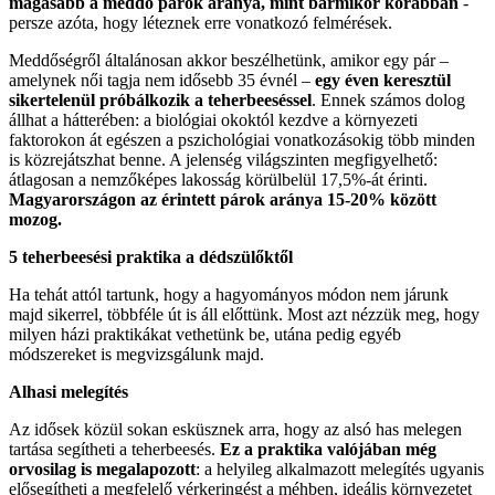
magasabb a meddő párok aránya, mint bármikor korábban
-
persze azóta, hogy léteznek erre vonatkozó felmérések.
Meddőségről általánosan akkor beszélhetünk, amikor egy pár –
amelynek női tagja nem idősebb 35 évnél –
egy éven keresztül
sikertelenül próbálkozik a teherbeeséssel
. Ennek számos dolog
állhat a hátterében: a biológiai okoktól kezdve a környezeti
faktorokon át egészen a pszichológiai vonatkozásokig több minden
is közrejátszhat benne. A jelenség világszinten megfigyelhető:
átlagosan a nemzőképes lakosság körülbelül 17,5%-át érinti.
Magyarországon az érintett párok aránya 15-20% között
mozog.
5 teherbeesési praktika a dédszülőktől
Ha tehát attól tartunk, hogy a hagyományos módon nem járunk
majd sikerrel, többféle út is áll előttünk. Most azt nézzük meg, hogy
milyen házi praktikákat vethetünk be, utána pedig egyéb
módszereket is megvizsgálunk majd.
Alhasi melegítés
Az idősek közül sokan esküsznek arra, hogy az alsó has melegen
tartása segítheti a teherbeesés.
Ez a praktika valójában még
orvosilag is megalapozott
: a helyileg alkalmazott melegítés ugyanis
elősegítheti a megfelelő vérkeringést a méhben, ideális környezetet