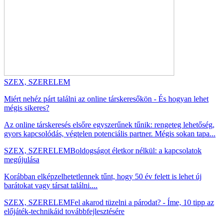
SZEX, SZERELEM
Miért nehéz párt találni az online társkeresőkön - És hogyan lehet
mégis sikeres?
Az online társkeresés elsőre egyszerűnek tűnik: rengeteg lehetőség,
gyors kapcsolódás, végtelen potenciális partner. Mégis sokan tapa...
SZEX, SZERELEM
Boldogságot életkor nélkül: a kapcsolatok
megújulása
Korábban elképzelhetetlennek tűnt, hogy 50 év felett is lehet új
barátokat vagy társat találni....
SZEX, SZERELEM
Fel akarod tüzelni a párodat? - Íme, 10 tipp az
előjáték-technikáid továbbfejlesztésére