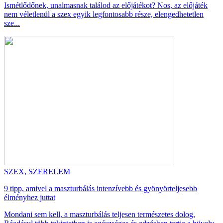
Ismétlődőnek, unalmasnak találod az előjátékot? Nos, az előjáték
nem véletlenül a szex egyik legfontosabb része, elengedhetetlen
sze...
SZEX, SZERELEM
9 tipp, amivel a maszturbálás intenzívebb és gyönyörteljesebb
élményhez juttat
Mondani sem kell, a maszturbálás teljesen természetes dolog.