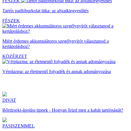
FÉSZEK
Tartós padlóburkolat titka: az aljzatkiegyenlítés
FÉSZEK
Miért érdemes akkumulátoros szegélynyírót választanod a
kertápoláshoz?
KÖZÉRZET
Vérplazma: az életmentő folyadék és annak adományozása
DIVAT
Bőrdzseki-ápolási tippek - Hogyan őrizd meg a kabát tartósságát?
PASISZEMMEL