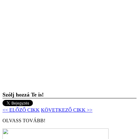
Szólj hozzá Te is!
<< ELŐZŐ CIKK
KÖVETKEZŐ CIKK >>
OLVASS TOVÁBB!