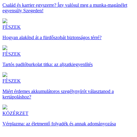
Család és karrier egyszerre? Így valósul meg a munka-magánélet
egyensúly Szegeden!
FÉSZEK
Hogyan alakítsd át a fürdőszobát biztonságos térré?
FÉSZEK
Tartós padlóburkolat titka: az aljzatkiegyenlítés
FÉSZEK
Miért érdemes akkumulátoros szegélynyírót választanod a
kertápoláshoz?
KÖZÉRZET
Vérplazma: az életmentő folyadék és annak adományozása