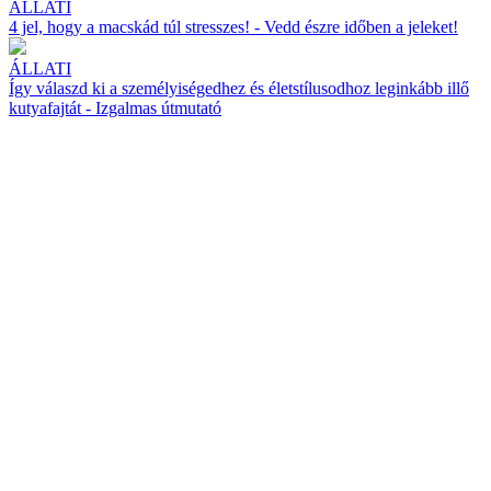
ÁLLATI
4 jel, hogy a macskád túl stresszes! - Vedd észre időben a jeleket!
ÁLLATI
Így válaszd ki a személyiségedhez és életstílusodhoz leginkább illő
kutyafajtát - Izgalmas útmutató