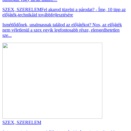
SZEX, SZERELEM
Fel akarod tüzelni a párodat? - Íme, 10 tipp az
előjáték-technikáid továbbfejlesztésére
Ismétlődőnek, unalmasnak találod az előjátékot? Nos, az előjáték
nem véletlenül a szex egyik legfontosabb része, elengedhetetlen
sze...
SZEX, SZERELEM