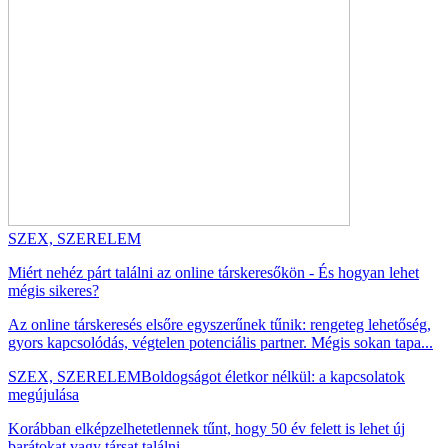
SZEX, SZERELEM
Miért nehéz párt találni az online társkeresőkön - És hogyan lehet
mégis sikeres?
Az online társkeresés elsőre egyszerűnek tűnik: rengeteg lehetőség,
gyors kapcsolódás, végtelen potenciális partner. Mégis sokan tapa...
SZEX, SZERELEM
Boldogságot életkor nélkül: a kapcsolatok
megújulása
Korábban elképzelhetetlennek tűnt, hogy 50 év felett is lehet új
barátokat vagy társat találni....