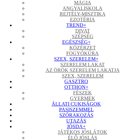
MÁGIA
ANGYALISKOLA
REJTÉLY-MISZTIKA
EZOTÉRIA
TREND
+
DIVAT
SZÉPSÉG
EGÉSZSÉG
+
KÖZÉRZET
FOGYÓKÚRA
SZEX, SZERELEM
+
SZERELEM LAKAT
AZ ÖRÖK SZERELEM LAKATJA
SZEX, SZERELEM
GASZTRO
OTTHON
+
FÉSZEK
GYERMEK
ÁLLATI CUKISÁGOK
PASISZEMMEL
SZÓRAKOZÁS
UTAZÁS
JÓSDA
+
JÁTÉKOS JÓSLÁTOK
ÉLŐ JÓSLÁS