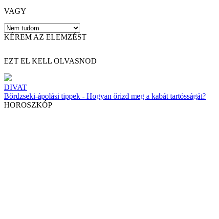
VAGY
KÉREM AZ ELEMZÉST
EZT EL KELL OLVASNOD
DIVAT
Bőrdzseki-ápolási tippek - Hogyan őrizd meg a kabát tartósságát?
HOROSZKÓP