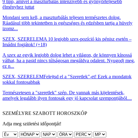
9 tipp, amivel a maszturbálás intenzívebb és gyönyörteljesebb
élményhez juttat
Mondani sem kell, a maszturbálás teljesen természetes dolog.
Ráadásul több tekintetben is egészséges és edzésben tartja a hüvely
izomz...
SZEX, SZERELEM
A 10 legjobb szex-pozíció kis pénisz esetén –
Imádni fogjátok! (+18)
A szex az egyik legjobb dolog lehet a világon, de könnyen kínossá
válhat, ha a pasid nincs túlságosan megáldva odalent. Nyugodj meg,
ez n...
SZEX, SZERELEM
Felejtsd el a "Szeretlek"-et! Ezek a mondatok
sokkal fontosabbak
Természetesen a "szeretlek" szép. De vannak más kijelentések,
amelyek legalább ilyen fontosak egy jó kapcsolat szempontjából....
SZEMÉLYRE SZABOTT HOROSZKÓP
Adja meg születési időpontját!