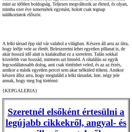
mint az időtlen boldogság. Teljesen megváltozik az életed, és olyan,
mintha ezer éve ismernétek egymást, holott csak tegnap
találkoztatok először.
A lelki társad épp rád vár valahol a világban. Készen áll arra az útra,
hogy leélje vele az életét. Beleszeretni lehet egyetlen pillanat is, de
akár hosszú idő alatt is kialakulhat ez a szerelem. Talán sokkal
közelebb van hozzád, mintsem azt hinnéd. A rátalálás az egyik
legcsodálatosabb dolog, ami csak történhet veled, és az az érzés,
amikor a másik egyetlen percet sem akar nélküled tölteni. Amikor
készen állsz arra, hogy megtaláld a lelki társadat, íme, négy jele
annak, hogy meg fog történni:
{KEPGALERIA}
Szeretnél elsőként értesülni a
legújabb cikkekről, angyal- és