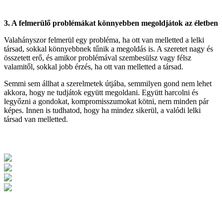
3. A felmerülő problémákat könnyebben megoldjátok az életben
Valahányszor felmerül egy probléma, ha ott van melletted a lelki
társad, sokkal könnyebbnek tűnik a megoldás is. A szeretet nagy és
összetett erő, és amikor problémával szembesülsz vagy félsz
valamitől, sokkal jobb érzés, ha ott van melletted a társad.
Semmi sem állhat a szerelmetek útjába, semmilyen gond nem lehet
akkora, hogy ne tudjátok együtt megoldani. Együtt harcolni és
legyőzni a gondokat, kompromisszumokat kötni, nem minden pár
képes. Innen is tudhatod, hogy ha mindez sikerül, a valódi lelki
társad van melletted.