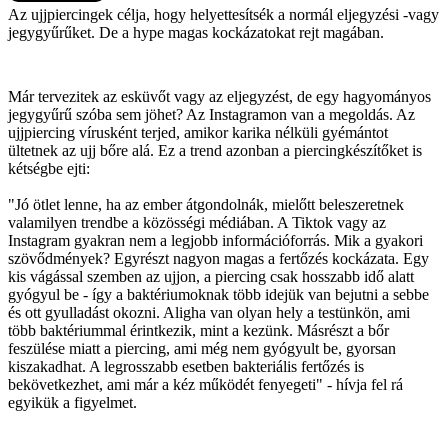
Az ujjpiercingek célja, hogy helyettesítsék a normál eljegyzési -vagy
jegygyűrűket. De a hype magas kockázatokat rejt magában.
Már tervezitek az esküvőt vagy az eljegyzést, de egy hagyományos
jegygyűrű szóba sem jöhet? Az Instagramon van a megoldás. Az
ujjpiercing vírusként terjed, amikor karika nélküli gyémántot
ültetnek az ujj bőre alá. Ez a trend azonban a piercingkészítőket is
kétségbe ejti:
"Jó ötlet lenne, ha az ember átgondolnák, mielőtt beleszeretnek
valamilyen trendbe a közösségi médiában. A Tiktok vagy az
Instagram gyakran nem a legjobb információforrás. Mik a gyakori
szövődmények? Egyrészt nagyon magas a fertőzés kockázata. Egy
kis vágással szemben az ujjon, a piercing csak hosszabb idő alatt
gyógyul be - így a baktériumoknak több idejük van bejutni a sebbe
és ott gyulladást okozni. Aligha van olyan hely a testünkön, ami
több baktériummal érintkezik, mint a kezünk. Másrészt a bőr
feszülése miatt a piercing, ami még nem gyógyult be, gyorsan
kiszakadhat. A legrosszabb esetben bakteriális fertőzés is
bekövetkezhet, ami már a kéz működét fenyegeti" - hívja fel rá
egyikük a figyelmet.