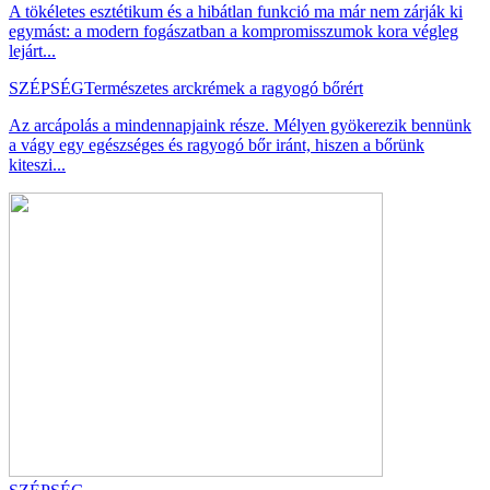
A tökéletes esztétikum és a hibátlan funkció ma már nem zárják ki
egymást: a modern fogászatban a kompromisszumok kora végleg
lejárt...
SZÉPSÉG
Természetes arckrémek a ragyogó bőrért
Az arcápolás a mindennapjaink része. Mélyen gyökerezik bennünk
a vágy egy egészséges és ragyogó bőr iránt, hiszen a bőrünk
kiteszi...