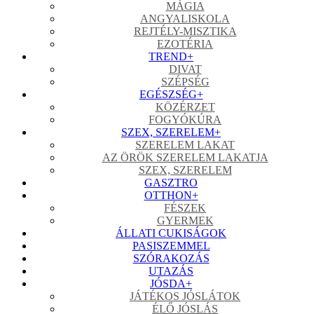
MÁGIA
ANGYALISKOLA
REJTÉLY-MISZTIKA
EZOTÉRIA
TREND
+
DIVAT
SZÉPSÉG
EGÉSZSÉG
+
KÖZÉRZET
FOGYÓKÚRA
SZEX, SZERELEM
+
SZERELEM LAKAT
AZ ÖRÖK SZERELEM LAKATJA
SZEX, SZERELEM
GASZTRO
OTTHON
+
FÉSZEK
GYERMEK
ÁLLATI CUKISÁGOK
PASISZEMMEL
SZÓRAKOZÁS
UTAZÁS
JÓSDA
+
JÁTÉKOS JÓSLÁTOK
ÉLŐ JÓSLÁS