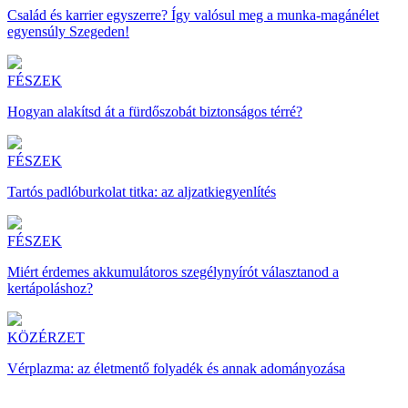
Család és karrier egyszerre? Így valósul meg a munka-magánélet
egyensúly Szegeden!
FÉSZEK
Hogyan alakítsd át a fürdőszobát biztonságos térré?
FÉSZEK
Tartós padlóburkolat titka: az aljzatkiegyenlítés
FÉSZEK
Miért érdemes akkumulátoros szegélynyírót választanod a
kertápoláshoz?
KÖZÉRZET
Vérplazma: az életmentő folyadék és annak adományozása