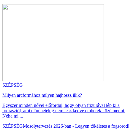
SZÉPSÉG
Milyen arcformához milyen hajhossz illik?
Egyszer minden nővel előfordul, hogy olyan frizurával lép ki a
fodrásztól, ami után hetekig nem lesz kedve emberek közé menni.
Néha mi ...
SZÉPSÉG
Mosolytervezés 2026-ban - Legyen tökéletes a fogsorod!