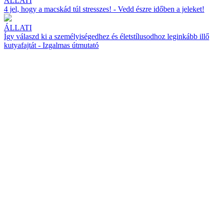
ÁLLATI
4 jel, hogy a macskád túl stresszes! - Vedd észre időben a jeleket!
ÁLLATI
Így válaszd ki a személyiségedhez és életstílusodhoz leginkább illő
kutyafajtát - Izgalmas útmutató