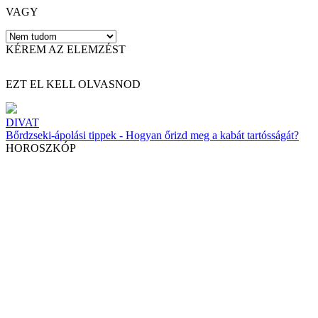
VAGY
KÉREM AZ ELEMZÉST
EZT EL KELL OLVASNOD
DIVAT
Bőrdzseki-ápolási tippek - Hogyan őrizd meg a kabát tartósságát?
HOROSZKÓP