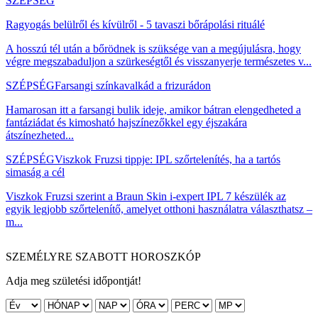
SZÉPSÉG
Ragyogás belülről és kívülről - 5 tavaszi bőrápolási rituálé
A hosszú tél után a bőrödnek is szüksége van a megújulásra, hogy
végre megszabaduljon a szürkeségtől és visszanyerje természetes v...
SZÉPSÉG
Farsangi színkavalkád a frizurádon
Hamarosan itt a farsangi bulik ideje, amikor bátran elengedheted a
fantáziádat és kimosható hajszínezőkkel egy éjszakára
átszínezheted...
SZÉPSÉG
Viszkok Fruzsi tippje: IPL szőrtelenítés, ha a tartós
simaság a cél
Viszkok Fruzsi szerint a Braun Skin i-expert IPL 7 készülék az
egyik legjobb szőrtelenítő, amelyet otthoni használatra választhatsz –
m...
SZEMÉLYRE SZABOTT HOROSZKÓP
Adja meg születési időpontját!