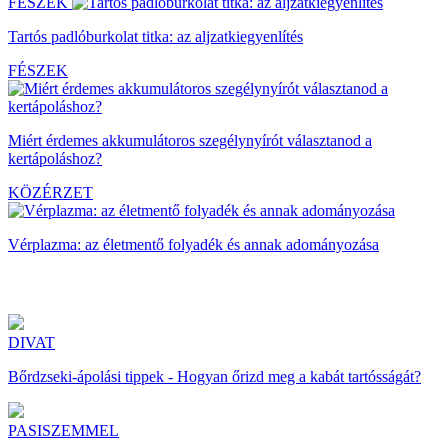
FÉSZEK
Tartós padlóburkolat titka: az aljzatkiegyenlítés
FÉSZEK
Miért érdemes akkumulátoros szegélynyírót választanod a
kertápoláshoz?
KÖZÉRZET
Vérplazma: az életmentő folyadék és annak adományozása
DIVAT
Bőrdzseki-ápolási tippek - Hogyan őrizd meg a kabát tartósságát?
PASISZEMMEL