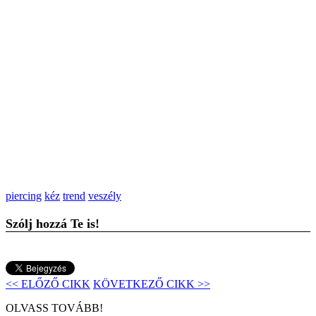
piercing
kéz
trend
veszély
Szólj hozzá Te is!
<< ELŐZŐ CIKK
KÖVETKEZŐ CIKK >>
OLVASS TOVÁBB!