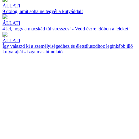
ÁLLATI
9 dolog, amit soha ne tegyél a kutyáddal!
ÁLLATI
4 jel, hogy a macskád túl stresszes! - Vedd észre időben a jeleket!
ÁLLATI
Így válaszd ki a személyiségedhez és életstílusodhoz leginkább illő
kutyafajtát - Izgalmas útmutató