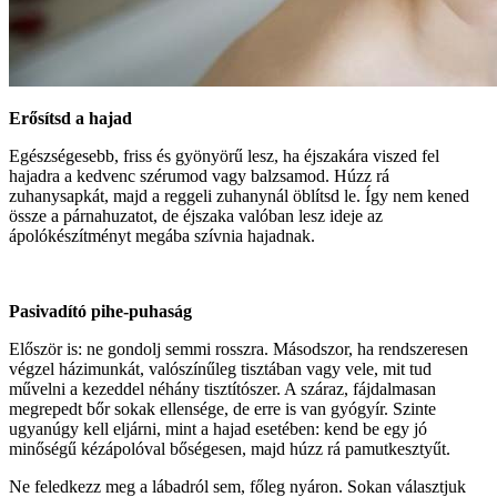
Erősítsd a hajad
Egészségesebb, friss és gyönyörű lesz, ha éjszakára viszed fel
hajadra a kedvenc szérumod vagy balzsamod. Húzz rá
zuhanysapkát, majd a reggeli zuhanynál öblítsd le. Így nem kened
össze a párnahuzatot, de éjszaka valóban lesz ideje az
ápolókészítményt megába szívnia hajadnak.
Pasivadító pihe-puhaság
Először is: ne gondolj semmi rosszra. Másodszor, ha rendszeresen
végzel házimunkát, valószínűleg tisztában vagy vele, mit tud
művelni a kezeddel néhány tisztítószer. A száraz, fájdalmasan
megrepedt bőr sokak ellensége, de erre is van gyógyír. Szinte
ugyanúgy kell eljárni, mint a hajad esetében: kend be egy jó
minőségű kézápolóval bőségesen, majd húzz rá pamutkesztyűt.
Ne feledkezz meg a lábadról sem, főleg nyáron. Sokan választjuk