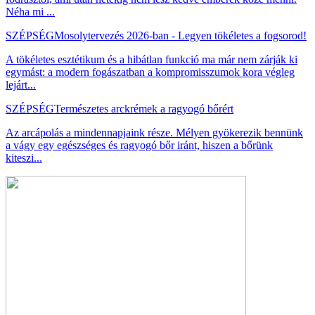
Néha mi ...
SZÉPSÉG
Mosolytervezés 2026-ban - Legyen tökéletes a fogsorod!
A tökéletes esztétikum és a hibátlan funkció ma már nem zárják ki
egymást: a modern fogászatban a kompromisszumok kora végleg
lejárt...
SZÉPSÉG
Természetes arckrémek a ragyogó bőrért
Az arcápolás a mindennapjaink része. Mélyen gyökerezik bennünk
a vágy egy egészséges és ragyogó bőr iránt, hiszen a bőrünk
kiteszi...