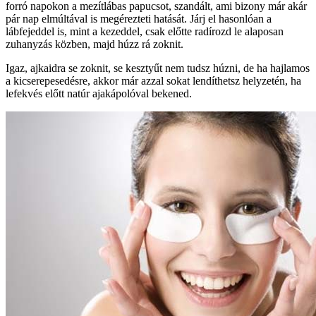
forró napokon a mezítlábas papucsot, szandált, ami bizony már akár
pár nap elmúltával is megérezteti hatását. Járj el hasonlóan a
lábfejeddel is, mint a kezeddel, csak előtte radírozd le alaposan
zuhanyzás közben, majd húzz rá zoknit.
Igaz, ajkaidra se zoknit, se kesztyűt nem tudsz húzni, de ha hajlamos
a kicserepesedésre, akkor már azzal sokat lendíthetsz helyzetén, ha
lefekvés előtt natúr ajakápolóval bekened.