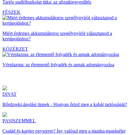
Tartós padlóburkolat titka: az aljzatkiegyenlítés
FÉSZEK
Miért érdemes akkumulátoros szegélynyírót választanod a
kertápoláshoz?
KÖZÉRZET
Vérplazma: az életmentő folyadék és annak adományozása
DIVAT
Bőrdzseki-ápolási tippek - Hogyan őrizd meg a kabát tartósságát?
PASISZEMMEL
Család és karrier egyszerre? Így valósul meg a munka-magánélet