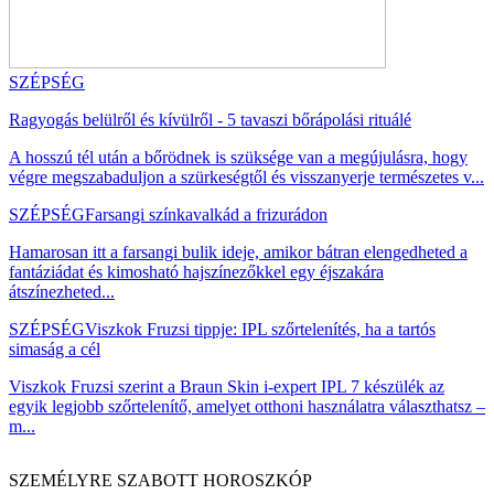
SZÉPSÉG
Ragyogás belülről és kívülről - 5 tavaszi bőrápolási rituálé
A hosszú tél után a bőrödnek is szüksége van a megújulásra, hogy
végre megszabaduljon a szürkeségtől és visszanyerje természetes v...
SZÉPSÉG
Farsangi színkavalkád a frizurádon
Hamarosan itt a farsangi bulik ideje, amikor bátran elengedheted a
fantáziádat és kimosható hajszínezőkkel egy éjszakára
átszínezheted...
SZÉPSÉG
Viszkok Fruzsi tippje: IPL szőrtelenítés, ha a tartós
simaság a cél
Viszkok Fruzsi szerint a Braun Skin i-expert IPL 7 készülék az
egyik legjobb szőrtelenítő, amelyet otthoni használatra választhatsz –
m...
SZEMÉLYRE SZABOTT HOROSZKÓP