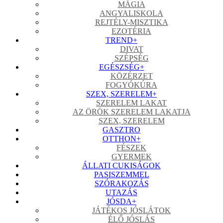
MÁGIA
ANGYALISKOLA
REJTÉLY-MISZTIKA
EZOTÉRIA
TREND
+
DIVAT
SZÉPSÉG
EGÉSZSÉG
+
KÖZÉRZET
FOGYÓKÚRA
SZEX, SZERELEM
+
SZERELEM LAKAT
AZ ÖRÖK SZERELEM LAKATJA
SZEX, SZERELEM
GASZTRO
OTTHON
+
FÉSZEK
GYERMEK
ÁLLATI CUKISÁGOK
PASISZEMMEL
SZÓRAKOZÁS
UTAZÁS
JÓSDA
+
JÁTÉKOS JÓSLÁTOK
ÉLŐ JÓSLÁS