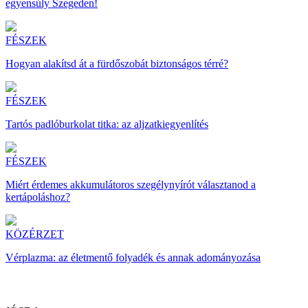
egyensúly Szegeden!
FÉSZEK
Hogyan alakítsd át a fürdőszobát biztonságos térré?
FÉSZEK
Tartós padlóburkolat titka: az aljzatkiegyenlítés
FÉSZEK
Miért érdemes akkumulátoros szegélynyírót választanod a
kertápoláshoz?
KÖZÉRZET
Vérplazma: az életmentő folyadék és annak adományozása