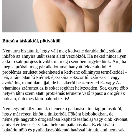
Búcsú a táskáktól, pöttyöktől
Nem arra bíztatunk, hogy válj meg kedvenc darabjaidtól, sokkal
inkább az annyira utált szem alatti verzióktól. Ha neked nincs ilyen,
akkor csak pörgess tovább, mi meg csendben irigykedünk. Ám, ha
mégis, próbálj meg pár alkalommal hanyatt fekve aludni. A
problémás területet bekenheted a kedvenc célirányos termékeddel –
bár, a ránctalanító krémek éjszakára sokszor túl zsírosak – vagy
avokádó-, mandulaolajjal, de ha sikerül beszerezned E- vagy A-
vitaminos szérumot az is sokat segíthet helyzeteden. Sőt, egyre több
helyen látni szem alatti problémás területre való tapasz a drogériák
polcain, érdemes kipróbálnod ezt is!
Nem egy nő küzd annak ellenére a pattanásoktól, tág pólusoktól,
hogy már régen kinőtt a tinikorból. Főként bioboltokban, de
némelyik nagyobb drogériában kapható teafaolaj vagy cink kivonat,
amivel érdemes éjszakára bekenni pattanásokat. Ezek kiváló
baktériumölő és gyulladáscsökkentő hatással bírnak, ami nemcsak