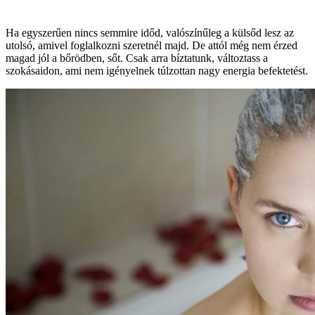
Ha egyszerűen nincs semmire időd, valószínűleg a külsőd lesz az
utolsó, amivel foglalkozni szeretnél majd. De attól még nem érzed
magad jól a bőrödben, sőt. Csak arra bíztatunk, változtass a
szokásaidon, ami nem igényelnek túlzottan nagy energia befektetést.