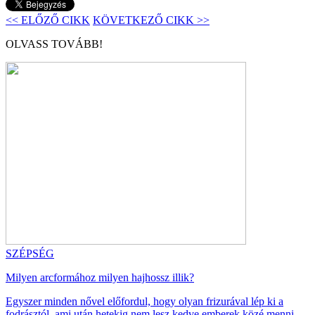
<< ELŐZŐ CIKK
KÖVETKEZŐ CIKK >>
OLVASS TOVÁBB!
SZÉPSÉG
Milyen arcformához milyen hajhossz illik?
Egyszer minden nővel előfordul, hogy olyan frizurával lép ki a
fodrásztól, ami után hetekig nem lesz kedve emberek közé menni.