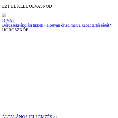
EZT EL KELL OLVASNOD
DIVAT
Bőrdzseki-ápolási tippek - Hogyan őrizd meg a kabát tartósságát?
HOROSZKÓP
ÁLTALÁNOS JELLEMZÉS >>