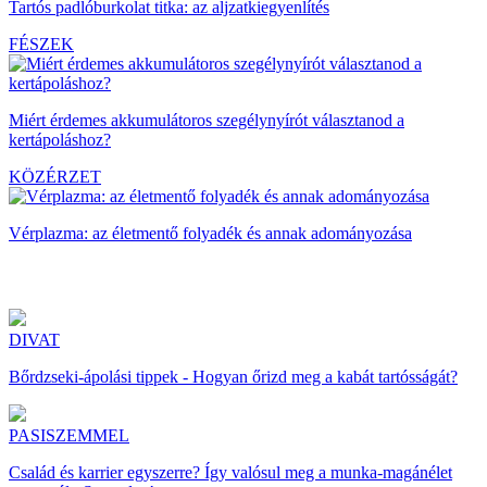
Tartós padlóburkolat titka: az aljzatkiegyenlítés
FÉSZEK
Miért érdemes akkumulátoros szegélynyírót választanod a
kertápoláshoz?
KÖZÉRZET
Vérplazma: az életmentő folyadék és annak adományozása
DIVAT
Bőrdzseki-ápolási tippek - Hogyan őrizd meg a kabát tartósságát?
PASISZEMMEL
Család és karrier egyszerre? Így valósul meg a munka-magánélet