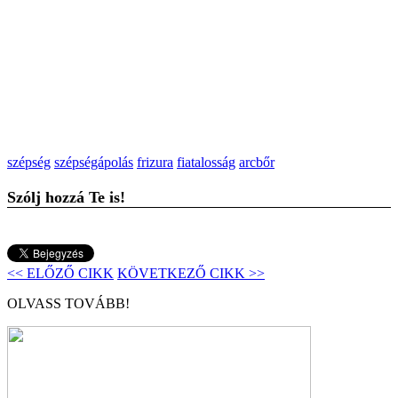
szépség
szépségápolás
frizura
fiatalosság
arcbőr
Szólj hozzá Te is!
<< ELŐZŐ CIKK
KÖVETKEZŐ CIKK >>
OLVASS TOVÁBB!