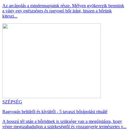
Az arcápolás a mindennapjaink része. Mélyen gyökerezik bennünk
a vágy egy egészséges és ragyogó bőr iránt, hiszen a bőrünk
kiteszi...
SZÉPSÉG
Ragyogás belülről és kívülről - 5 tavaszi bőrápolási rituálé
A hosszú tél után a bőrödnek is szüksége van a megújulásra, hogy
végre megszabaduljon a szürkeségtől és visszanyerje természetes v...