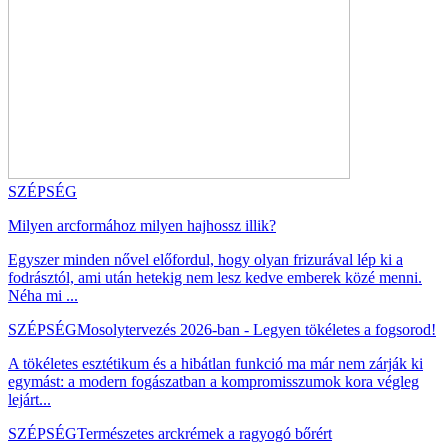
SZÉPSÉG
Milyen arcformához milyen hajhossz illik?
Egyszer minden nővel előfordul, hogy olyan frizurával lép ki a
fodrásztól, ami után hetekig nem lesz kedve emberek közé menni.
Néha mi ...
SZÉPSÉG
Mosolytervezés 2026-ban - Legyen tökéletes a fogsorod!
A tökéletes esztétikum és a hibátlan funkció ma már nem zárják ki
egymást: a modern fogászatban a kompromisszumok kora végleg
lejárt...
SZÉPSÉG
Természetes arckrémek a ragyogó bőrért