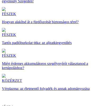
egyensúly Szegeden!
FÉSZEK
Hogyan alakítsd át a fürdőszobát biztonságos térré?
FÉSZEK
Tartós padlóburkolat titka: az aljzatkiegyenlítés
FÉSZEK
Miért érdemes akkumulátoros szegélynyírót választanod a
kertápoláshoz?
KÖZÉRZET
Vérplazma: az életmentő folyadék és annak adományozása