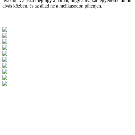
nyakad. Válaszd meg úgy a párnát, hogy a nyakad egyenesen álljon
alvás közben, és az állad ne a mellkasodon pihenjen.