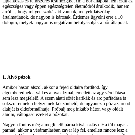
táplálkozás és rendszeres testmozgás. Ám a bőr állapota nem csak az
egészséges vagy éppen egészségtelen életmódról árulkodik, hanem
arról is, hogy milyen szokásaid vannak, melyek látszólag
ártalmatlanok, de nagyon is károsak. Érdemes ügyelni erre a 10
dologra, melyek nagyon is negatívan befolyásolják a bőr állapotát.
.
1.
Alvó pózok
Amikor hason alszol, akkor a fejed oldalra fordítod. így
elgémberednek a váll és a nyak izmai, emellett az agy vérellátása
sem lesz megfelelő. A szem alatti sötét karikák és arc puffadása is
sokszor ennek a helyzetnek köszönhető, de ugyanez a póz az arcod
alakját is eldeformálhatja. Próbálj meg inkább háton vagy oldalt
aludni, váltogasd ezeket a pózokat.
Nagyon fontos még a megfelelő párna kiválasztása. Ha túl magas a
párnád, akkor a véráramlásban zavar lép fel, emellett ráncos lesz a