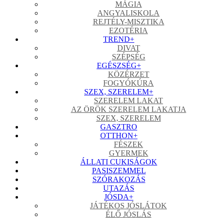
MÁGIA
ANGYALISKOLA
REJTÉLY-MISZTIKA
EZOTÉRIA
TREND
+
DIVAT
SZÉPSÉG
EGÉSZSÉG
+
KÖZÉRZET
FOGYÓKÚRA
SZEX, SZERELEM
+
SZERELEM LAKAT
AZ ÖRÖK SZERELEM LAKATJA
SZEX, SZERELEM
GASZTRO
OTTHON
+
FÉSZEK
GYERMEK
ÁLLATI CUKISÁGOK
PASISZEMMEL
SZÓRAKOZÁS
UTAZÁS
JÓSDA
+
JÁTÉKOS JÓSLÁTOK
ÉLŐ JÓSLÁS