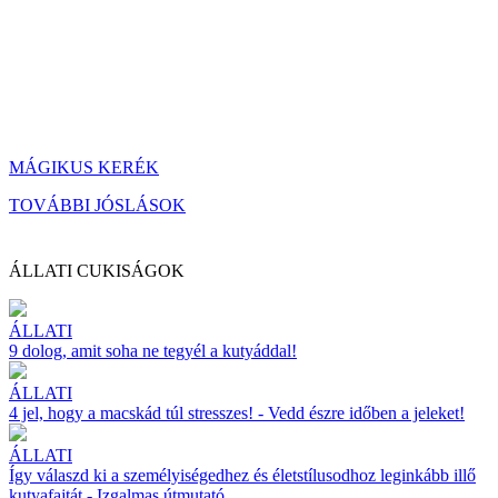
MÁGIKUS KERÉK
TOVÁBBI JÓSLÁSOK
ÁLLATI CUKISÁGOK
ÁLLATI
9 dolog, amit soha ne tegyél a kutyáddal!
ÁLLATI
4 jel, hogy a macskád túl stresszes! - Vedd észre időben a jeleket!
ÁLLATI
Így válaszd ki a személyiségedhez és életstílusodhoz leginkább illő
kutyafajtát - Izgalmas útmutató