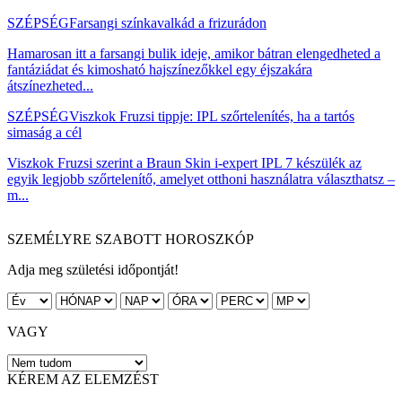
SZÉPSÉG
Farsangi színkavalkád a frizurádon
Hamarosan itt a farsangi bulik ideje, amikor bátran elengedheted a
fantáziádat és kimosható hajszínezőkkel egy éjszakára
átszínezheted...
SZÉPSÉG
Viszkok Fruzsi tippje: IPL szőrtelenítés, ha a tartós
simaság a cél
Viszkok Fruzsi szerint a Braun Skin i-expert IPL 7 készülék az
egyik legjobb szőrtelenítő, amelyet otthoni használatra választhatsz –
m...
SZEMÉLYRE SZABOTT HOROSZKÓP
Adja meg születési időpontját!
VAGY
KÉREM AZ ELEMZÉST