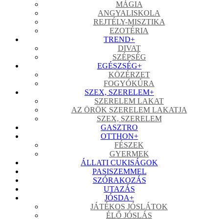
MÁGIA
ANGYALISKOLA
REJTÉLY-MISZTIKA
EZOTÉRIA
TREND
+
DIVAT
SZÉPSÉG
EGÉSZSÉG
+
KÖZÉRZET
FOGYÓKÚRA
SZEX, SZERELEM
+
SZERELEM LAKAT
AZ ÖRÖK SZERELEM LAKATJA
SZEX, SZERELEM
GASZTRO
OTTHON
+
FÉSZEK
GYERMEK
ÁLLATI CUKISÁGOK
PASISZEMMEL
SZÓRAKOZÁS
UTAZÁS
JÓSDA
+
JÁTÉKOS JÓSLÁTOK
ÉLŐ JÓSLÁS