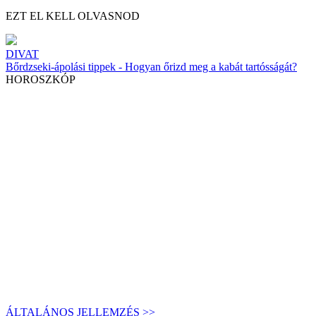
EZT EL KELL OLVASNOD
DIVAT
Bőrdzseki-ápolási tippek - Hogyan őrizd meg a kabát tartósságát?
HOROSZKÓP
ÁLTALÁNOS JELLEMZÉS >>