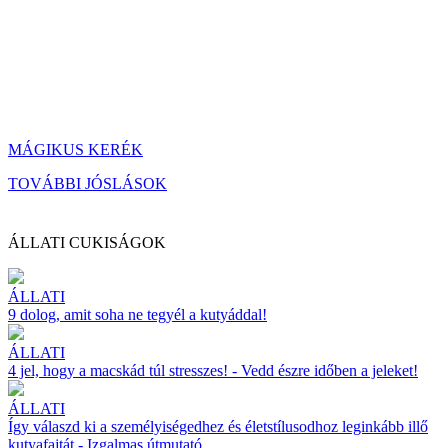
MÁGIKUS KERÉK
TOVÁBBI JÓSLÁSOK
ÁLLATI CUKISÁGOK
ÁLLATI
9 dolog, amit soha ne tegyél a kutyáddal!
ÁLLATI
4 jel, hogy a macskád túl stresszes! - Vedd észre időben a jeleket!
ÁLLATI
Így válaszd ki a személyiségedhez és életstílusodhoz leginkább illő
kutyafajtát - Izgalmas útmutató