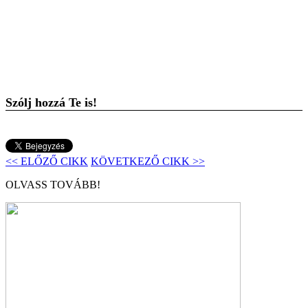
Szólj hozzá Te is!
<< ELŐZŐ CIKK
KÖVETKEZŐ CIKK >>
OLVASS TOVÁBB!