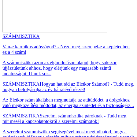
SZÁMMISZTIKA
Van-e karmikus adósságod? - Nézd meg, szerepel-e a képletedben
ez a 4 szám!
A számmisztika azon az elgondoláson alapul, hogy sokszor
újjászületünk ahhoz, hogy elérjünk egy magasabb szintű
tudatosságot. Utunk sor...
SZÁMMISZTIKA
Hogyan hat rád az Életkor Számod? - Tudd meg,
hogyan befolyásolja az év hátralévő részét!
Az Életkor szám általában megmutatja az attitűdödet, a dolgokhoz
való megközelítési módodat, az energia szintedet és a biztonságérz...
SZÁMMISZTIKA
Szerelmi számmisztika pároknak - Tudd meg,
mit mesél a kapcsolatotokról a szerelmi számotok!
A szerelmi számmisztika segítségével most megtudhatod, hogy a