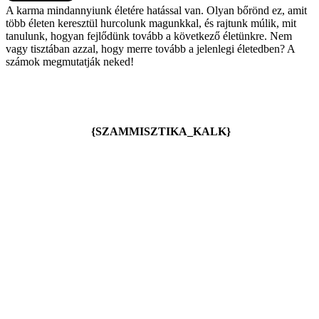
A karma mindannyiunk életére hatással van. Olyan bőrönd ez, amit
több életen keresztül hurcolunk magunkkal, és rajtunk múlik, mit
tanulunk, hogyan fejlődünk tovább a következő életünkre. Nem
vagy tisztában azzal, hogy merre tovább a jelenlegi életedben? A
számok megmutatják neked!
{SZAMMISZTIKA_KALK}