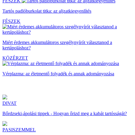
FÉSZEK
Tartós padlóburkolat titka: az aljzatkiegyenlítés
FÉSZEK
Miért érdemes akkumulátoros szegélynyírót választanod a
kertápoláshoz?
KÖZÉRZET
Vérplazma: az életmentő folyadék és annak adományozása
DIVAT
Bőrdzseki-ápolási tippek - Hogyan őrizd meg a kabát tartósságát?
PASISZEMMEL