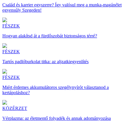
Család és karrier egyszerre? Így valósul meg a munka-magánélet
egyensúly Szegeden!
FÉSZEK
Hogyan alakítsd át a fürdőszobát biztonságos térré?
FÉSZEK
Tartós padlóburkolat titka: az aljzatkiegyenlítés
FÉSZEK
Miért érdemes akkumulátoros szegélynyírót választanod a
kertápoláshoz?
KÖZÉRZET
Vérplazma: az életmentő folyadék és annak adományozása