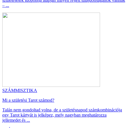
születésetek időpontja alapján milyen rejtett tulajdonságaitok vannak
– ...
SZÁMMISZTIKA
Mi a születési Tarot számod?
Talán nem gondoltad volna, de a születésnapod számkombinációja
egy Tarot kártyát is jelképez, mely nagyban meghatározza
jellemedet és ...