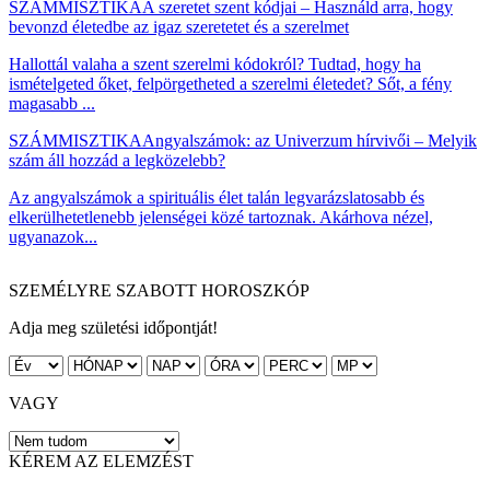
SZÁMMISZTIKA
A szeretet szent kódjai – Használd arra, hogy
bevonzd életedbe az igaz szeretetet és a szerelmet
Hallottál valaha a szent szerelmi kódokról? Tudtad, hogy ha
ismételgeted őket, felpörgetheted a szerelmi életedet? Sőt, a fény
magasabb ...
SZÁMMISZTIKA
Angyalszámok: az Univerzum hírvivői – Melyik
szám áll hozzád a legközelebb?
Az angyalszámok a spirituális élet talán legvarázslatosabb és
elkerülhetetlenebb jelenségei közé tartoznak. Akárhova nézel,
ugyanazok...
SZEMÉLYRE SZABOTT HOROSZKÓP
Adja meg születési időpontját!
VAGY
KÉREM AZ ELEMZÉST