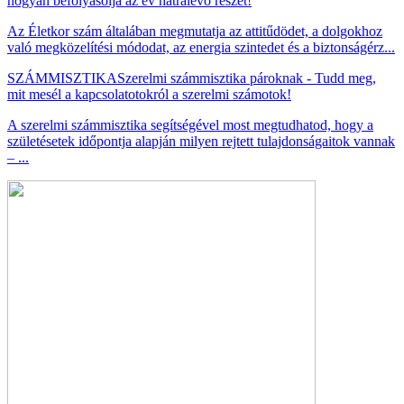
hogyan befolyásolja az év hátralévő részét!
Az Életkor szám általában megmutatja az attitűdödet, a dolgokhoz
való megközelítési módodat, az energia szintedet és a biztonságérz...
SZÁMMISZTIKA
Szerelmi számmisztika pároknak - Tudd meg,
mit mesél a kapcsolatotokról a szerelmi számotok!
A szerelmi számmisztika segítségével most megtudhatod, hogy a
születésetek időpontja alapján milyen rejtett tulajdonságaitok vannak
– ...