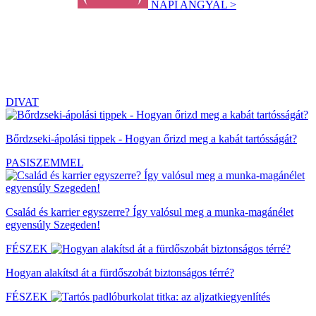
NAPI ANGYAL >
DIVAT
Bőrdzseki-ápolási tippek - Hogyan őrizd meg a kabát tartósságát?
PASISZEMMEL
Család és karrier egyszerre? Így valósul meg a munka-magánélet
egyensúly Szegeden!
FÉSZEK
Hogyan alakítsd át a fürdőszobát biztonságos térré?
FÉSZEK