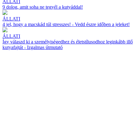
ÁLLATI
9 dolog, amit soha ne tegyél a kutyáddal!
ÁLLATI
4 jel, hogy a macskád túl stresszes! - Vedd észre időben a jeleket!
ÁLLATI
Így válaszd ki a személyiségedhez és életstílusodhoz leginkább illő
kutyafajtát - Izgalmas útmutató