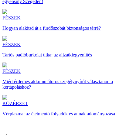
egyensúly Szegeden!
FÉSZEK
Hogyan alakítsd át a fürdőszobát biztonságos térré?
FÉSZEK
Tartós padlóburkolat titka: az aljzatkiegyenlítés
FÉSZEK
Miért érdemes akkumulátoros szegélynyírót választanod a
kertápoláshoz?
KÖZÉRZET
Vérplazma: az életmentő folyadék és annak adományozása