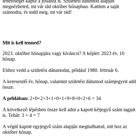
lehetőséget kapsz a jóslásra is. Születési dátumod alapján
megnézheted, mi vár rád október hónapban. Kattints a saját
számodra, és tudd meg, mi vár rád!
Mit is kell tenned?
2023. október hónapjára vagy kíváncsi? A képlet: 2023 év, 10
hónap.
Ehhez vedd a születési dátumodat, például 1980. február 6.
A keresendő év, hónap, valamint születési dátumod számjegyeit add
össze.
A példában:
2+0+2+3+1+0+1+9+8+0+2+6 = 34
A következő lépésben össze kell adni a kapott kétjegyű szám tagjait
is. Tehát: 3 + 4 = 7
A végül kapott egyjegyű szám alapján megtudhatod, mit hoz az
október hónap.