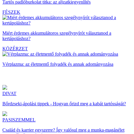
Tartós padlóburkolat titka: az aljzatkiegyenlítés
FÉSZEK
Miért érdemes akkumulátoros szegélynyírót választanod a
kertápoláshoz?
KÖZÉRZET
Vérplazma: az életmentő folyadék és annak adományozása
DIVAT
Bőrdzseki-ápolási tippek - Hogyan őrizd meg a kabát tartósságát?
PASISZEMMEL
Család és karrier egyszerre? Így valósul meg a munka-magánélet