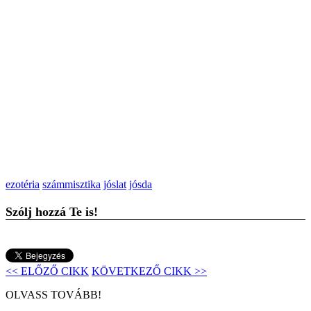
ezotéria
számmisztika
jóslat
jósda
Szólj hozzá Te is!
<< ELŐZŐ CIKK
KÖVETKEZŐ CIKK >>
OLVASS TOVÁBB!