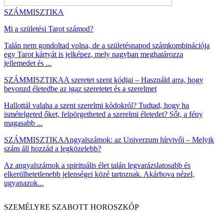
SZÁMMISZTIKA
Mi a születési Tarot számod?
Talán nem gondoltad volna, de a születésnapod számkombinációja
egy Tarot kártyát is jelképez, mely nagyban meghatározza
jellemedet és ...
SZÁMMISZTIKA
A szeretet szent kódjai – Használd arra, hogy
bevonzd életedbe az igaz szeretetet és a szerelmet
Hallottál valaha a szent szerelmi kódokról? Tudtad, hogy ha
ismételgeted őket, felpörgetheted a szerelmi életedet? Sőt, a fény
magasabb ...
SZÁMMISZTIKA
Angyalszámok: az Univerzum hírvivői – Melyik
szám áll hozzád a legközelebb?
Az angyalszámok a spirituális élet talán legvarázslatosabb és
elkerülhetetlenebb jelenségei közé tartoznak. Akárhova nézel,
ugyanazok...
SZEMÉLYRE SZABOTT HOROSZKÓP