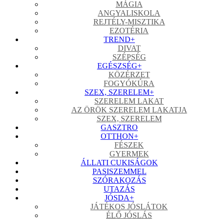
MÁGIA
ANGYALISKOLA
REJTÉLY-MISZTIKA
EZOTÉRIA
TREND
+
DIVAT
SZÉPSÉG
EGÉSZSÉG
+
KÖZÉRZET
FOGYÓKÚRA
SZEX, SZERELEM
+
SZERELEM LAKAT
AZ ÖRÖK SZERELEM LAKATJA
SZEX, SZERELEM
GASZTRO
OTTHON
+
FÉSZEK
GYERMEK
ÁLLATI CUKISÁGOK
PASISZEMMEL
SZÓRAKOZÁS
UTAZÁS
JÓSDA
+
JÁTÉKOS JÓSLÁTOK
ÉLŐ JÓSLÁS