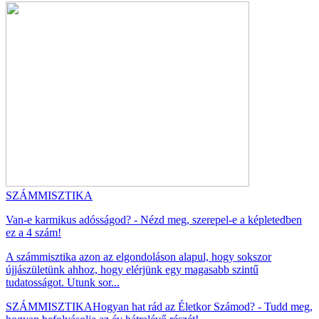
SZÁMMISZTIKA
Van-e karmikus adósságod? - Nézd meg, szerepel-e a képletedben
ez a 4 szám!
A számmisztika azon az elgondoláson alapul, hogy sokszor
újjászületünk ahhoz, hogy elérjünk egy magasabb szintű
tudatosságot. Utunk sor...
SZÁMMISZTIKA
Hogyan hat rád az Életkor Számod? - Tudd meg,