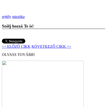
rejtély
misztika
Szólj hozzá Te is!
<< ELŐZŐ CIKK
KÖVETKEZŐ CIKK >>
OLVASS TOVÁBB!