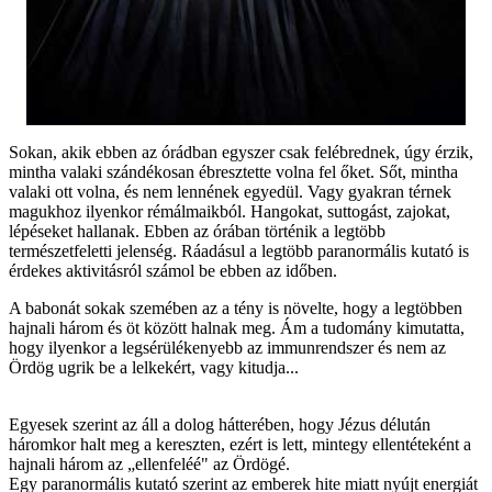
Sokan, akik ebben az órádban egyszer csak felébrednek, úgy érzik,
mintha valaki szándékosan ébresztette volna fel őket. Sőt, mintha
valaki ott volna, és nem lennének egyedül. Vagy gyakran térnek
magukhoz ilyenkor rémálmaikból. Hangokat, suttogást, zajokat,
lépéseket hallanak. Ebben az órában történik a legtöbb
természetfeletti jelenség. Ráadásul a legtöbb paranormális kutató is
érdekes aktivitásról számol be ebben az időben.
A babonát sokak szemében az a tény is növelte, hogy a legtöbben
hajnali három és öt között halnak meg. Ám a tudomány kimutatta,
hogy ilyenkor a legsérülékenyebb az immunrendszer és nem az
Ördög ugrik be a lelkekért, vagy kitudja...
Egyesek szerint az áll a dolog hátterében, hogy Jézus délután
háromkor halt meg a kereszten, ezért is lett, mintegy ellentéteként a
hajnali három az „ellenfeléé" az Ördögé.
Egy paranormális kutató szerint az emberek hite miatt nyújt energiát