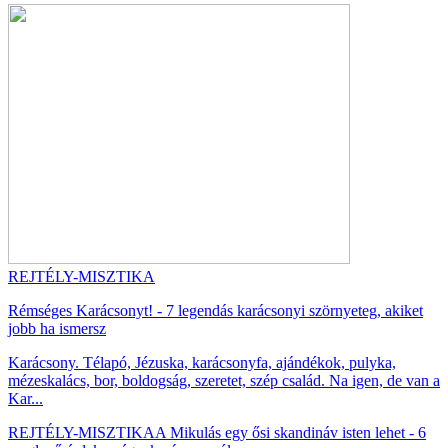
REJTÉLY-MISZTIKA
Rémséges Karácsonyt! - 7 legendás karácsonyi szörnyeteg, akiket
jobb ha ismersz
Karácsony. Télapó, Jézuska, karácsonyfa, ajándékok, pulyka,
mézeskalács, bor, boldogság, szeretet, szép család. Na igen, de van a
Kar...
REJTÉLY-MISZTIKA
A Mikulás egy ősi skandináv isten lehet - 6