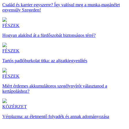
Család és karrier egyszerre? Így valósul meg a munka-magánélet
egyensúly Szegeden!
FÉSZEK
Hogyan alakítsd át a fürdőszobát biztonságos térré?
FÉSZEK
Tartós padlóburkolat titka: az aljzatkiegyenlítés
FÉSZEK
Miért érdemes akkumulátoros szegélynyírót választanod a
kertápoláshoz?
KÖZÉRZET
Vérplazma: az életmentő folyadék és annak adományozása