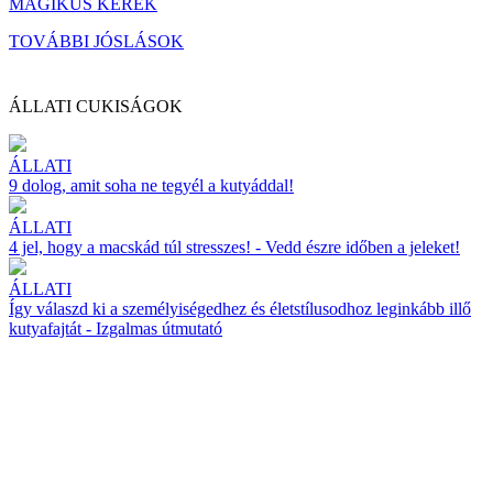
MÁGIKUS KERÉK
TOVÁBBI JÓSLÁSOK
ÁLLATI CUKISÁGOK
ÁLLATI
9 dolog, amit soha ne tegyél a kutyáddal!
ÁLLATI
4 jel, hogy a macskád túl stresszes! - Vedd észre időben a jeleket!
ÁLLATI
Így válaszd ki a személyiségedhez és életstílusodhoz leginkább illő
kutyafajtát - Izgalmas útmutató