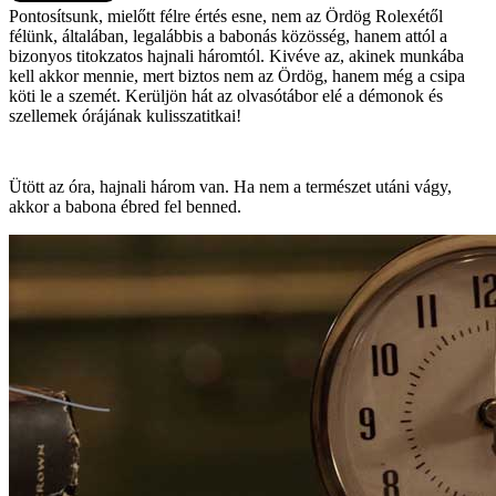
Pontosítsunk, mielőtt félre értés esne, nem az Ördög Rolexétől
félünk, általában, legalábbis a babonás közösség, hanem attól a
bizonyos titokzatos hajnali háromtól. Kivéve az, akinek munkába
kell akkor mennie, mert biztos nem az Ördög, hanem még a csipa
köti le a szemét. Kerüljön hát az olvasótábor elé a démonok és
szellemek órájának kulisszatitkai!
Ütött az óra, hajnali három van. Ha nem a természet utáni vágy,
akkor a babona ébred fel benned.