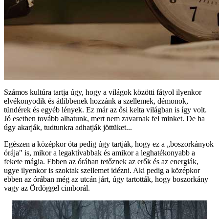
Számos kultúra tartja úgy, hogy a világok közötti fátyol ilyenkor
elvékonyodik és átlibbenek hozzánk a szellemek, démonok,
tündérek és egyéb lények. Ez már az ősi kelta világban is így volt.
Jó esetben tovább alhatunk, mert nem zavarnak fel minket. De ha
úgy akarják, tudtunkra adhatják jöttüket...
Egészen a középkor óta pedig úgy tartják, hogy ez a „boszorkányok
órája" is, mikor a legaktívabbak és amikor a leghatékonyabb a
fekete mágia. Ebben az órában tetőznek az erők és az energiák,
ugye ilyenkor is szoktak szellemet idézni. Aki pedig a középkor
ebben az órában még az utcán járt, úgy tartották, hogy boszorkány
vagy az Ördöggel cimborál.