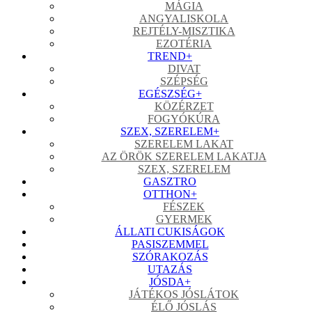
MÁGIA
ANGYALISKOLA
REJTÉLY-MISZTIKA
EZOTÉRIA
TREND
+
DIVAT
SZÉPSÉG
EGÉSZSÉG
+
KÖZÉRZET
FOGYÓKÚRA
SZEX, SZERELEM
+
SZERELEM LAKAT
AZ ÖRÖK SZERELEM LAKATJA
SZEX, SZERELEM
GASZTRO
OTTHON
+
FÉSZEK
GYERMEK
ÁLLATI CUKISÁGOK
PASISZEMMEL
SZÓRAKOZÁS
UTAZÁS
JÓSDA
+
JÁTÉKOS JÓSLÁTOK
ÉLŐ JÓSLÁS