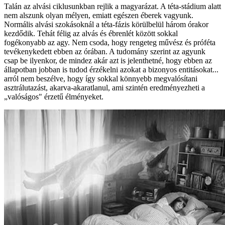
Talán az alvási ciklusunkban rejlik a magyarázat. A téta-stádium alatt
nem alszunk olyan mélyen, emiatt egészen éberek vagyunk.
Normális alvási szokásoknál a téta-fázis körülbelül három órakor
kezdődik. Tehát félig az alvás és ébrenlét között sokkal
fogékonyabb az agy. Nem csoda, hogy rengeteg művész és próféta
tevékenykedett ebben az órában. A tudomány szerint az agyunk
csap be ilyenkor, de mindez akár azt is jelenthetné, hogy ebben az
állapotban jobban is tudod érzékelni azokat a bizonyos entitásokat...
arról nem beszélve, hogy így sokkal könnyebb megvalósítani
asztrálutazást, akarva-akaratlanul, ami szintén eredményezheti a
„valóságos" érzetű élményeket.