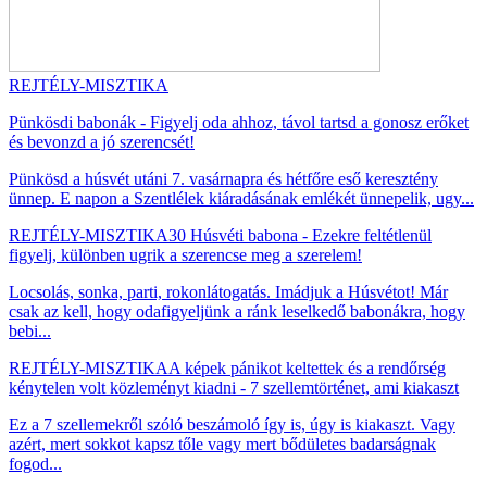
REJTÉLY-MISZTIKA
Pünkösdi babonák - Figyelj oda ahhoz, távol tartsd a gonosz erőket
és bevonzd a jó szerencsét!
Pünkösd a húsvét utáni 7. vasárnapra és hétfőre eső keresztény
ünnep. E napon a Szentlélek kiáradásának emlékét ünnepelik, ugy...
REJTÉLY-MISZTIKA
30 Húsvéti babona - Ezekre feltétlenül
figyelj, különben ugrik a szerencse meg a szerelem!
Locsolás, sonka, parti, rokonlátogatás. Imádjuk a Húsvétot! Már
csak az kell, hogy odafigyeljünk a ránk leselkedő babonákra, hogy
bebi...
REJTÉLY-MISZTIKA
A képek pánikot keltettek és a rendőrség
kénytelen volt közleményt kiadni - 7 szellemtörténet, ami kiakaszt
Ez a 7 szellemekről szóló beszámoló így is, úgy is kiakaszt. Vagy
azért, mert sokkot kapsz tőle vagy mert bődületes badarságnak
fogod...