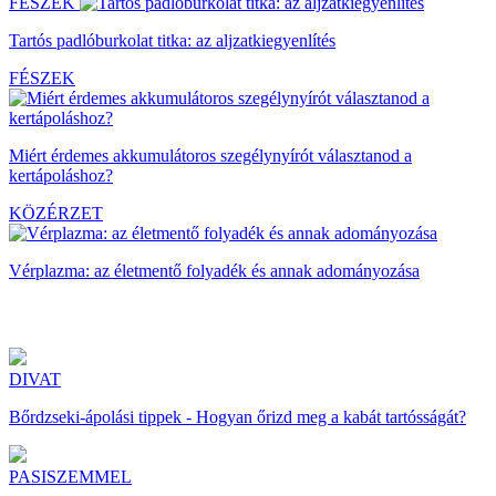
FÉSZEK
Tartós padlóburkolat titka: az aljzatkiegyenlítés
FÉSZEK
Miért érdemes akkumulátoros szegélynyírót választanod a
kertápoláshoz?
KÖZÉRZET
Vérplazma: az életmentő folyadék és annak adományozása
DIVAT
Bőrdzseki-ápolási tippek - Hogyan őrizd meg a kabát tartósságát?
PASISZEMMEL