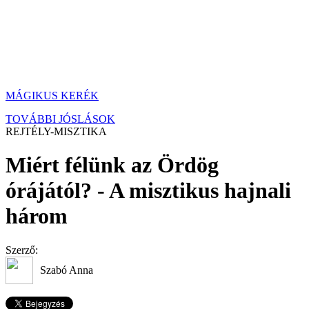
MÁGIKUS KERÉK
TOVÁBBI JÓSLÁSOK
REJTÉLY-MISZTIKA
Miért félünk az Ördög
órájától? - A misztikus hajnali
három
Szerző:
Szabó Anna