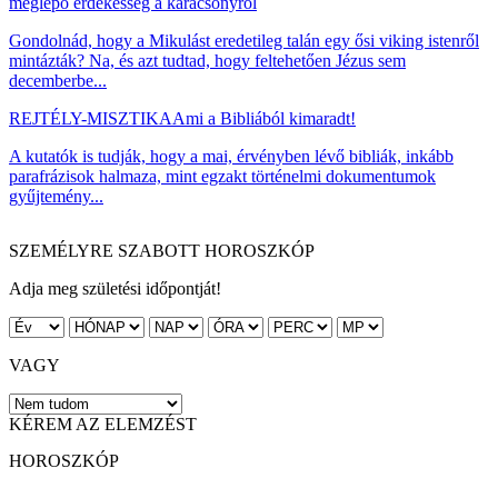
meglepő érdekesség a karácsonyról
Gondolnád, hogy a Mikulást eredetileg talán egy ősi viking istenről
mintázták? Na, és azt tudtad, hogy feltehetően Jézus sem
decemberbe...
REJTÉLY-MISZTIKA
Ami a Bibliából kimaradt!
A kutatók is tudják, hogy a mai, érvényben lévő bibliák, inkább
parafrázisok halmaza, mint egzakt történelmi dokumentumok
gyűjtemény...
SZEMÉLYRE SZABOTT HOROSZKÓP
Adja meg születési időpontját!
VAGY
KÉREM AZ ELEMZÉST
HOROSZKÓP