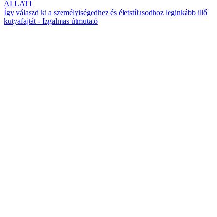
ÁLLATI
Így válaszd ki a személyiségedhez és életstílusodhoz leginkább illő
kutyafajtát - Izgalmas útmutató