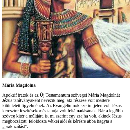
Mária Magdolna
Apokrif iratok és az Új Testamentum szövegei Mária Magdolnát
Jézus tanítványaként nevezik meg, aki részese volt mestere
kitüntetett figyelmének. Az Evangéliumok szerint jelen volt Jézus
keresztre feszítésekor és tanúja volt feltámadásának. Bár a legtöbb
szöveg kitér a múltjára is, mi szerint egy szajha volt, akinek Jézus
megbocsátott, feloldozta vétkei alól és kérésre abba hagyta a
„praktizálást".