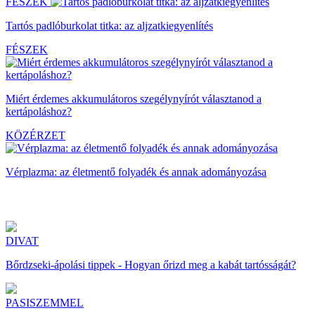
FÉSZEK
Tartós padlóburkolat titka: az aljzatkiegyenlítés
FÉSZEK
Miért érdemes akkumulátoros szegélynyírót választanod a
kertápoláshoz?
KÖZÉRZET
Vérplazma: az életmentő folyadék és annak adományozása
DIVAT
Bőrdzseki-ápolási tippek - Hogyan őrizd meg a kabát tartósságát?
PASISZEMMEL