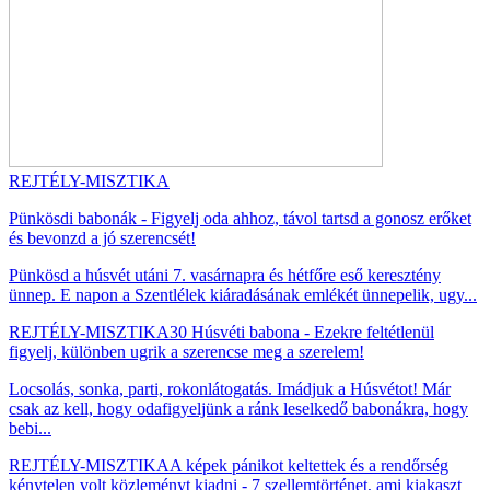
REJTÉLY-MISZTIKA
Pünkösdi babonák - Figyelj oda ahhoz, távol tartsd a gonosz erőket
és bevonzd a jó szerencsét!
Pünkösd a húsvét utáni 7. vasárnapra és hétfőre eső keresztény
ünnep. E napon a Szentlélek kiáradásának emlékét ünnepelik, ugy...
REJTÉLY-MISZTIKA
30 Húsvéti babona - Ezekre feltétlenül
figyelj, különben ugrik a szerencse meg a szerelem!
Locsolás, sonka, parti, rokonlátogatás. Imádjuk a Húsvétot! Már
csak az kell, hogy odafigyeljünk a ránk leselkedő babonákra, hogy
bebi...
REJTÉLY-MISZTIKA
A képek pánikot keltettek és a rendőrség
kénytelen volt közleményt kiadni - 7 szellemtörténet, ami kiakaszt