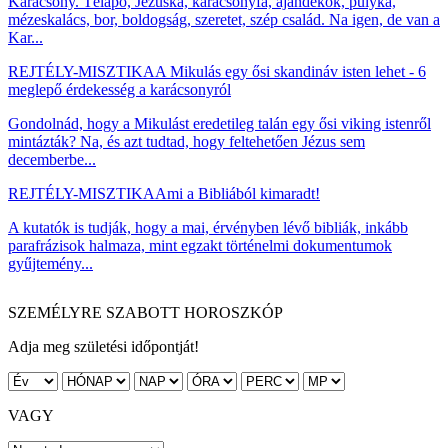
Karácsony. Télapó, Jézuska, karácsonyfa, ajándékok, pulyka,
mézeskalács, bor, boldogság, szeretet, szép család. Na igen, de van a
Kar...
REJTÉLY-MISZTIKA
A Mikulás egy ősi skandináv isten lehet - 6
meglepő érdekesség a karácsonyról
Gondolnád, hogy a Mikulást eredetileg talán egy ősi viking istenről
mintázták? Na, és azt tudtad, hogy feltehetően Jézus sem
decemberbe...
REJTÉLY-MISZTIKA
Ami a Bibliából kimaradt!
A kutatók is tudják, hogy a mai, érvényben lévő bibliák, inkább
parafrázisok halmaza, mint egzakt történelmi dokumentumok
gyűjtemény...
SZEMÉLYRE SZABOTT HOROSZKÓP
Adja meg születési időpontját!
VAGY