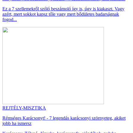
Ez a 7 szellemekről szóló beszámoló így is, úgy is kiakaszt. Vagy
azért, mert sokkot kapsz tőle vagy mert bődületes badarságnak
fogod...
REJTÉLY-MISZTIKA
Rémséges Karácsonyt! - 7 legendás karácsonyi szörnyeteg, akiket
jobb ha ismersz