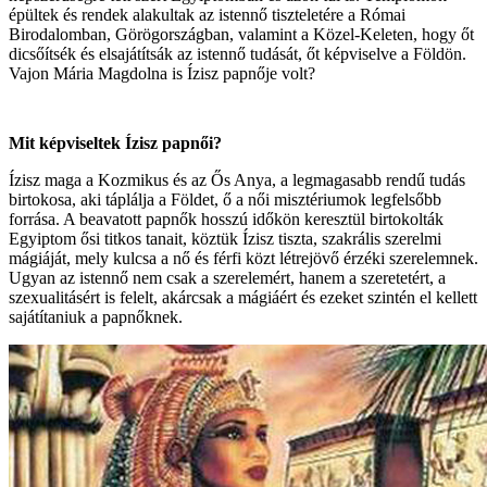
épültek és rendek alakultak az istennő tiszteletére a Római
Birodalomban, Görögországban, valamint a Közel-Keleten, hogy őt
dicsőítsék és elsajátítsák az istennő tudását, őt képviselve a Földön.
Vajon Mária Magdolna is Ízisz papnője volt?
Mit képviseltek Ízisz papnői?
Ízisz maga a Kozmikus és az Ős Anya, a legmagasabb rendű tudás
birtokosa, aki táplálja a Földet, ő a női misztériumok legfelsőbb
forrása. A beavatott papnők hosszú időkön keresztül birtokolták
Egyiptom ősi titkos tanait, köztük Ízisz tiszta, szakrális szerelmi
mágiáját, mely kulcsa a nő és férfi közt létrejövő érzéki szerelemnek.
Ugyan az istennő nem csak a szerelemért, hanem a szeretetért, a
szexualitásért is felelt, akárcsak a mágiáért és ezeket szintén el kellett
sajátítaniuk a papnőknek.