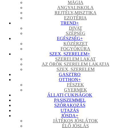
MÁGIA
ANGYALISKOLA
REJTÉLY-MISZTIKA
EZOTÉRIA
TREND
+
DIVAT
SZÉPSÉG
EGÉSZSÉG
+
KÖZÉRZET
FOGYÓKÚRA
SZEX, SZERELEM
+
SZERELEM LAKAT
AZ ÖRÖK SZERELEM LAKATJA
SZEX, SZERELEM
GASZTRO
OTTHON
+
FÉSZEK
GYERMEK
ÁLLATI CUKISÁGOK
PASISZEMMEL
SZÓRAKOZÁS
UTAZÁS
JÓSDA
+
JÁTÉKOS JÓSLÁTOK
ÉLŐ JÓSLÁS