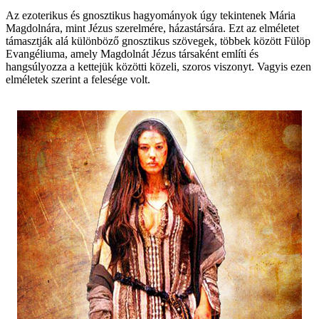
Az ezoterikus és gnosztikus hagyományok úgy tekintenek Mária
Magdolnára, mint Jézus szerelmére, házastársára. Ezt az elméletet
támasztják alá különböző gnosztikus szövegek, többek között Fülöp
Evangéliuma, amely Magdolnát Jézus társaként említi és
hangsúlyozza a kettejük közötti közeli, szoros viszonyt. Vagyis ezen
elméletek szerint a felesége volt.