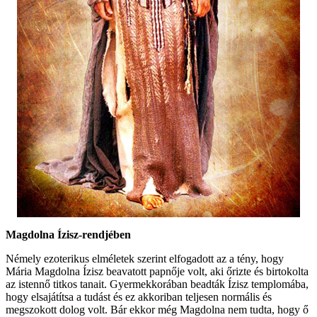
Magdolna Ízisz-rendjében
Némely ezoterikus elméletek szerint elfogadott az a tény, hogy
Mária Magdolna Ízisz beavatott papnője volt, aki őrizte és birtokolta
az istennő titkos tanait. Gyermekkorában beadták Ízisz templomába,
hogy elsajátítsa a tudást és ez akkoriban teljesen normális és
megszokott dolog volt. Bár ekkor még Magdolna nem tudta, hogy ő