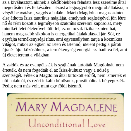
az a kiválasztott, akinek a későbbiekben feladata lesz szerelme által
megerősíteni és felkészíteni Jézust a legnagyobb megpróbáltatásra, a
végső beavatásra, vagyis a halálra. Mária Magdolna magas szinten
elsajátította Ízisz tantrikus mágiáját, amelynek segítségével jön létre
nő és férfi között a legmélyebb szakrális szerelmi kapcsolat, mely
mindkét felet életerővel tölti fel, ez nemcsak fizika szinten hat,
hanem magasabb síkokon is energetikai átalakulással jár. Sőt, ez
egyfajta termékenységi rítus, ami egyensúlyban tartja a kozmikus
világot, mikor az égben az Isten és Istennő, idelent pedig a párok
újra és újra közösülnek, a termékenység energiát szabadítva fel, ami
új életet teremt a világban.
A zsidók és az evangélisták is szajhának tartották Magdolnát, nem
értették, és nem fogadták el az Ízisz-kultusz vagy a nőiség
szentségét. Féltek a Magdolna által birtokolt erőtől, nem ismerték el
női hatalmát, és ezért inkább bűnösnek, prostituáltnak bélyegezték.
Pedig nem más volt, mint egy földi istennő.