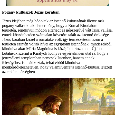
Pogány kultuszok Jézus korában
Jézus idejében még hódoltak az istennő kultuszának illetve más
pogány vallásoknak. Ismert tény, hogy a Római Birodalom
területén, rendkívüli módon elterjedt és népszerűvé vált Ízisz vallása,
ennek köszönhetően számtalan követőre talált az istennő öröksége.
Jézus korában Izrael a rómaiaké volt, így természetesen azon a
területen szintén voltak hívei az egyiptomi istennőnek, mindezekből
kiindulva akár Mária Magdolna is közéjük tartozhatott. Újabb
kutatások szerint a Királyok Könyve egyértelműen utal rá, hogy a
jeruzsálemi templomban nemcsak Istenhez, hanem annak
feleségéhez is imádkoztak, tehát ebből kiindulva
megkérdőjelezhetetlen, hogy valamilyenfajta istennő-kultusz létezett
az említett térségben.