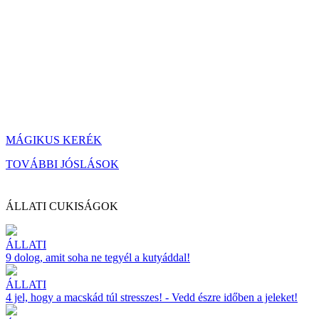
MÁGIKUS KERÉK
TOVÁBBI JÓSLÁSOK
ÁLLATI CUKISÁGOK
ÁLLATI
9 dolog, amit soha ne tegyél a kutyáddal!
ÁLLATI
4 jel, hogy a macskád túl stresszes! - Vedd észre időben a jeleket!