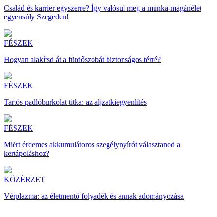
Család és karrier egyszerre? Így valósul meg a munka-magánélet
egyensúly Szegeden!
FÉSZEK
Hogyan alakítsd át a fürdőszobát biztonságos térré?
FÉSZEK
Tartós padlóburkolat titka: az aljzatkiegyenlítés
FÉSZEK
Miért érdemes akkumulátoros szegélynyírót választanod a
kertápoláshoz?
KÖZÉRZET
Vérplazma: az életmentő folyadék és annak adományozása