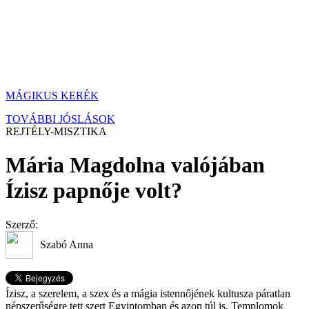
MÁGIKUS KERÉK
TOVÁBBI JÓSLÁSOK
REJTÉLY-MISZTIKA
Mária Magdolna valójában
Ízisz papnője volt?
Szerző:
Szabó Anna
Ízisz, a szerelem, a szex és a mágia istennőjének kultusza páratlan
népszerűségre tett szert Egyiptomban és azon túl is. Templomok