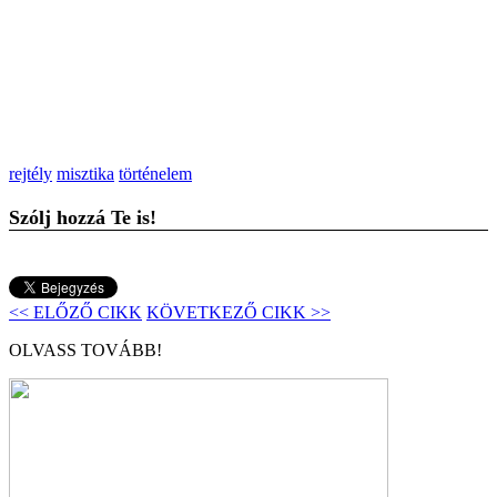
rejtély
misztika
történelem
Szólj hozzá Te is!
<< ELŐZŐ CIKK
KÖVETKEZŐ CIKK >>
OLVASS TOVÁBB!