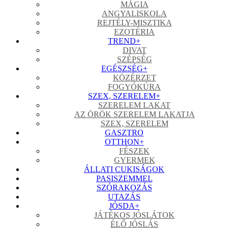
MÁGIA
ANGYALISKOLA
REJTÉLY-MISZTIKA
EZOTÉRIA
TREND
+
DIVAT
SZÉPSÉG
EGÉSZSÉG
+
KÖZÉRZET
FOGYÓKÚRA
SZEX, SZERELEM
+
SZERELEM LAKAT
AZ ÖRÖK SZERELEM LAKATJA
SZEX, SZERELEM
GASZTRO
OTTHON
+
FÉSZEK
GYERMEK
ÁLLATI CUKISÁGOK
PASISZEMMEL
SZÓRAKOZÁS
UTAZÁS
JÓSDA
+
JÁTÉKOS JÓSLÁTOK
ÉLŐ JÓSLÁS