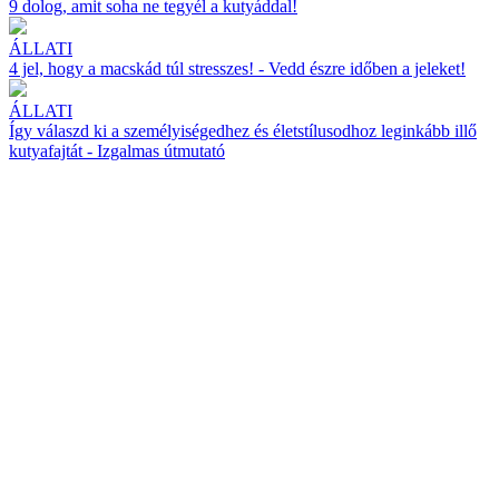
9 dolog, amit soha ne tegyél a kutyáddal!
ÁLLATI
4 jel, hogy a macskád túl stresszes! - Vedd észre időben a jeleket!
ÁLLATI
Így válaszd ki a személyiségedhez és életstílusodhoz leginkább illő
kutyafajtát - Izgalmas útmutató