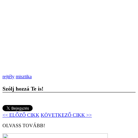
rejtély
misztika
Szólj hozzá Te is!
<< ELŐZŐ CIKK
KÖVETKEZŐ CIKK >>
OLVASS TOVÁBB!