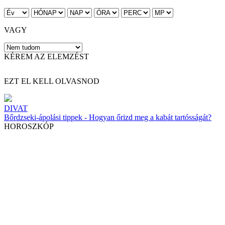
VAGY
KÉREM AZ ELEMZÉST
EZT EL KELL OLVASNOD
DIVAT
Bőrdzseki-ápolási tippek - Hogyan őrizd meg a kabát tartósságát?
HOROSZKÓP