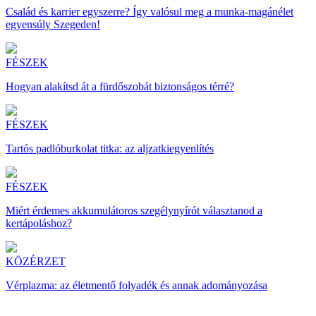
Család és karrier egyszerre? Így valósul meg a munka-magánélet
egyensúly Szegeden!
FÉSZEK
Hogyan alakítsd át a fürdőszobát biztonságos térré?
FÉSZEK
Tartós padlóburkolat titka: az aljzatkiegyenlítés
FÉSZEK
Miért érdemes akkumulátoros szegélynyírót választanod a
kertápoláshoz?
KÖZÉRZET
Vérplazma: az életmentő folyadék és annak adományozása