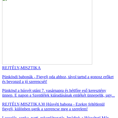
REJTÉLY-MISZTIKA
Pünkösdi babonák - Figyelj oda ahhoz, távol tartsd a gonosz erőket
és bevonzd a jó szerencsét!
Pünkösd a húsvét utáni 7. vasárnapra és hétfőre eső keresztény
ünnep. E napon a Szentlélek kiáradásának emlékét ünnepelik, ugy...
REJTÉLY-MISZTIKA
30 Húsvéti babona - Ezekre feltétlenül
figyelj, különben ugrik a szerencse meg a szerelem!
Locsolás, sonka, parti, rokonlátogatás. Imádjuk a Húsvétot! Már