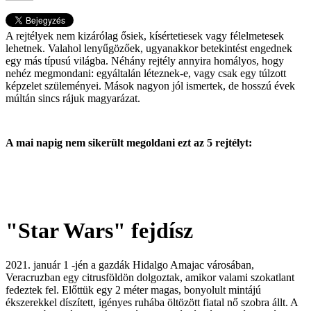
A rejtélyek nem kizárólag ősiek, kísértetiesek vagy félelmetesek
lehetnek. Valahol lenyűgözőek, ugyanakkor betekintést engednek
egy más típusú világba. Néhány rejtély annyira homályos, hogy
nehéz megmondani: egyáltalán léteznek-e, vagy csak egy túlzott
képzelet szüleményei. Mások nagyon jól ismertek, de hosszú évek
múltán sincs rájuk magyarázat.
A mai napig nem sikerült megoldani ezt az 5 rejtélyt:
"Star Wars" fejdísz
2021. január 1 -jén a gazdák Hidalgo Amajac városában,
Veracruzban egy citrusföldön dolgoztak, amikor valami szokatlant
fedeztek fel. Előttük egy 2 méter magas, bonyolult mintájú
ékszerekkel díszített, igényes ruhába öltözött fiatal nő szobra állt. A