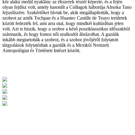
kör alakú medál nyaklánc az ékszerek részét képezte, és a fején
olyan fejdísz volt, amely hasonlít a Csillagok háborúja Ahsoka Tano
fejszdíszére. Szakértőket hívtak be, akik megállapították, hogy a
szobrot az azték Tochpan és a Huastec Castille de Teayo területek
között fedezték fel, ami arra utal, hogy mindkét kultúrában jelen
volt. Azt is hiszik, hogy a szobor a késő posztklasszikus időszakból
származik, és hogy fontos női uralkodót ábrázolhat. A gazdák
inkább megtartották a szobrot, és a szobor jövőjéről folytatott
tárgyalások folytatódtak a gazdák és a Mexikói Nemzeti
Antropológiai és Történeti Intézet között.