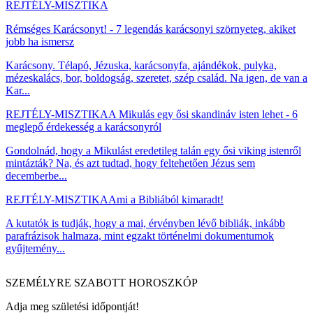
REJTÉLY-MISZTIKA
Rémséges Karácsonyt! - 7 legendás karácsonyi szörnyeteg, akiket
jobb ha ismersz
Karácsony. Télapó, Jézuska, karácsonyfa, ajándékok, pulyka,
mézeskalács, bor, boldogság, szeretet, szép család. Na igen, de van a
Kar...
REJTÉLY-MISZTIKA
A Mikulás egy ősi skandináv isten lehet - 6
meglepő érdekesség a karácsonyról
Gondolnád, hogy a Mikulást eredetileg talán egy ősi viking istenről
mintázták? Na, és azt tudtad, hogy feltehetően Jézus sem
decemberbe...
REJTÉLY-MISZTIKA
Ami a Bibliából kimaradt!
A kutatók is tudják, hogy a mai, érvényben lévő bibliák, inkább
parafrázisok halmaza, mint egzakt történelmi dokumentumok
gyűjtemény...
SZEMÉLYRE SZABOTT HOROSZKÓP
Adja meg születési időpontját!