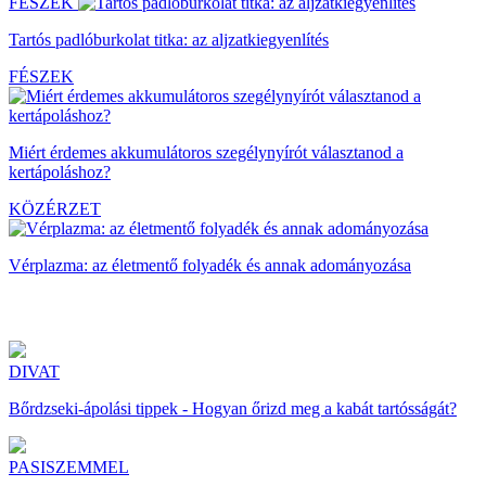
FÉSZEK
Tartós padlóburkolat titka: az aljzatkiegyenlítés
FÉSZEK
Miért érdemes akkumulátoros szegélynyírót választanod a
kertápoláshoz?
KÖZÉRZET
Vérplazma: az életmentő folyadék és annak adományozása
DIVAT
Bőrdzseki-ápolási tippek - Hogyan őrizd meg a kabát tartósságát?
PASISZEMMEL