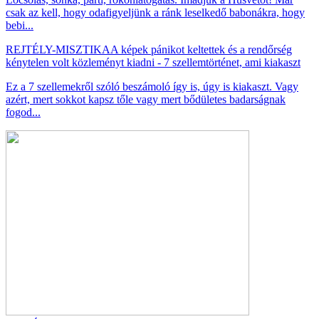
csak az kell, hogy odafigyeljünk a ránk leselkedő babonákra, hogy
bebi...
REJTÉLY-MISZTIKA
A képek pánikot keltettek és a rendőrség
kénytelen volt közleményt kiadni - 7 szellemtörténet, ami kiakaszt
Ez a 7 szellemekről szóló beszámoló így is, úgy is kiakaszt. Vagy
azért, mert sokkot kapsz tőle vagy mert bődületes badarságnak
fogod...