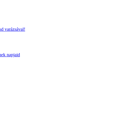
sd varázsával!
nek napjaid