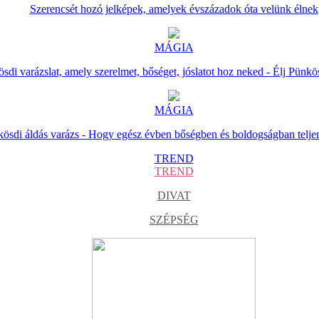
Szerencsét hozó jelképek, amelyek évszázadok óta velünk élnek
MÁGIA
sdi varázslat, amely szerelmet, bőséget, jóslatot hoz neked - Élj Pünkö
MÁGIA
ösdi áldás varázs - Hogy egész évben bőségben és boldogságban telje
TREND
TREND
DIVAT
SZÉPSÉG