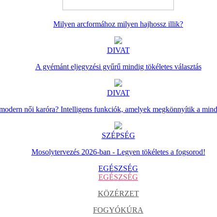
Milyen arcformához milyen hajhossz illik?
DIVAT
A gyémánt eljegyzési gyűrű mindig tökéletes választás
DIVAT
 modern női karóra? Intelligens funkciók, amelyek megkönnyítik a min
SZÉPSÉG
Mosolytervezés 2026-ban - Legyen tökéletes a fogsorod!
EGÉSZSÉG
EGÉSZSÉG
KÖZÉRZET
FOGYÓKÚRA