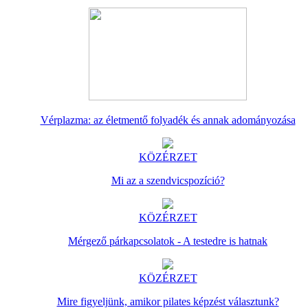
Vérplazma: az életmentő folyadék és annak adományozása
KÖZÉRZET
Mi az a szendvicspozíció?
KÖZÉRZET
Mérgező párkapcsolatok - A testedre is hatnak
KÖZÉRZET
Mire figyeljünk, amikor pilates képzést választunk?